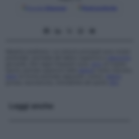
Google
Discover
Fonti preferite
Malattia ereditaria i cui sintomi principali sono molari
piramidali, anomalie del labbro superiore e
glaucoma
giovanile. Altri segni frequenti sono:
arco
di Cupido
(parte centrale superiore delle
labbra
) molto marcato,
denti
di forma anomala (appuntiti, conici),
labbra
grosse, taurodonzia, clinodattilia del quinto
dito
.
Leggi anche