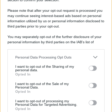
Note Legali
section to confirm your selection.
Preferenze Privacy
Please note that after your opt-out request is processed you
may continue seeing interest-based ads based on personal
information utilized by us or personal information disclosed to
third parties prior to your opt-out.
You may separately opt-out of the further disclosure of your
personal information by third parties on the IAB’s list of
downstream participants.
Personal Data Processing Opt Outs
This information may also be disclosed by us to third parties
on the IAB’s List of Downstream Participants that may further
I want to opt-out of the Sharing of my
disclose it to other third parties.
personal data.
Opted In
Please note that this website/app uses one or more Google
services and may gather and store information including but
I want to opt-out of the Sale of my
Personal Data.
not limited to your visit or usage behaviour. You may click to
Opted In
grant or deny consent to Google and its third-party tags to
use your data for below specified purposes in below Google
I want to opt-out of processing my
consent section.
Personal Data for Targeted Advertising.
Opted In