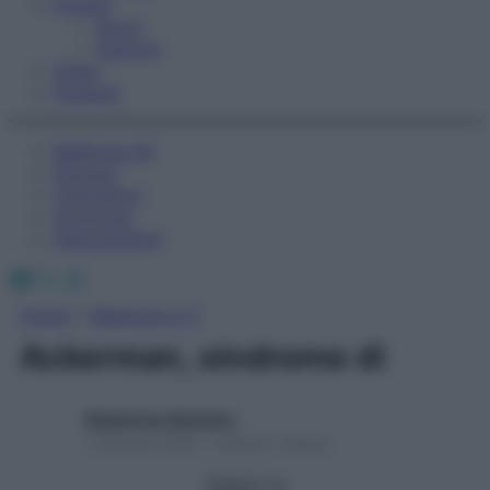
Fitness
Sport
Esercizi
Video
Podcast
Medicina AZ
Farmaci
Calcolatori
Oroscopo
Abbonamenti
Facebook
X
Instagram
Home
»
Medicina A-Z
Ackerman, sindrome di
Redazione Starbene
1 Gennaio 2025 – Lettura 1 minuto
Seguici su