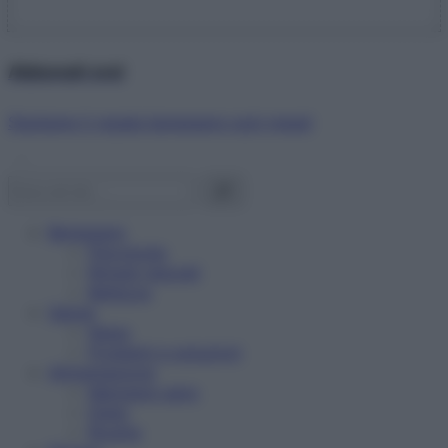
Abbonati ora!
Starbene ti regala benessere ogni mese!
Benessere
Psicologia
Rimedi naturali
Bellezza
Salute
News
Problemi e soluzioni
Alimentazione
Mangiare sano
Diete
Ricette