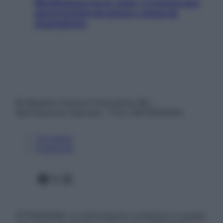
Mindfulness tra le vette: a Cortina due
giorni lontani da stress e ansia da
smartphone
© Belpietro Edizioni Periodiche SRL –
Riproduzione riservata – P.Iva 13673600964
Chi siamo
Pubblicità
Facebook
X
Instagram
ATTENZIONE: Le informazioni contenute in questo