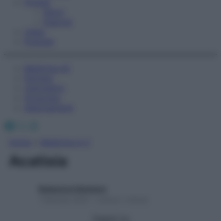
Fitness
Sport
Esercizi
Video
Podcast
Medicina AZ
Farmaci
Calcolatori
Oroscopo
Abbonamenti
Facebook
X
Instagram
Home
»
Medicina A-Z
Acatisia
Redazione Starbene
1 Gennaio 2025 – Lettura 1 minuto
Seguici su