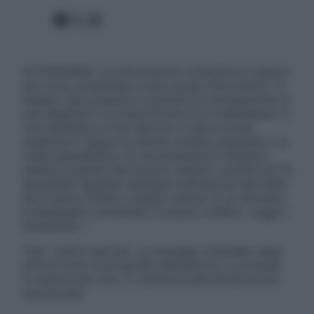
Facebook
X
Instagram
ATTENZIONE: Le informazioni contenute in questo
sito sono presentate a solo scopo informativo, in
nessun caso possono costituire la formulazione di
una diagnosi o la prescrizione di un trattamento, e
non intendono e non devono in alcun modo
sostituire il rapporto diretto medico-paziente o la
visita specialistica. Si raccomanda di chiedere
sempre il parere del proprio medico curante e/o di
specialisti riguardo qualsiasi indicazione riportata.
Se si hanno dubbi o quesiti sull’uso di un farmaco
è necessario contattare il proprio medico. Leggi il
Disclaimer »
Tutti i diritti riservati. Le immagini utilizzate negli
articoli sono di proprietà dell’editore o concesse
in licenza per l’uso. È vietata la riproduzione non
autorizzata.