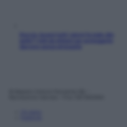
Doccia, lavarsi tutti i giorni fa male alla
pelle? I miti da sfatare per proteggerla
davvero senza stressarla
© Belpietro Edizioni Periodiche SRL –
Riproduzione riservata – P.Iva 13673600964
Chi siamo
Pubblicità