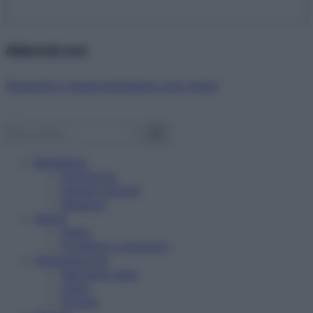
Abbonati ora!
Starbene ti regala benessere ogni mese!
Benessere
Psicologia
Rimedi naturali
Bellezza
Salute
News
Problemi e soluzioni
Alimentazione
Mangiare sano
Diete
Ricette