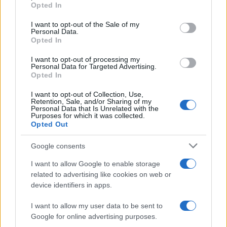
Opted In
Please note that this website/app uses one or more Google
services and may gather and store information including but
I want to opt-out of the Sale of my
Personal Data.
not limited to your visit or usage behaviour. You may click to
Opted In
grant or deny consent to Google and its third-party tags to
use your data for below specified purposes in below Google
I want to opt-out of processing my
consent section.
Personal Data for Targeted Advertising.
Opted In
I want to opt-out of Collection, Use,
Retention, Sale, and/or Sharing of my
Personal Data that Is Unrelated with the
Purposes for which it was collected.
Opted Out
Google consents
I want to allow Google to enable storage
related to advertising like cookies on web or
device identifiers in apps.
I want to allow my user data to be sent to
Google for online advertising purposes.