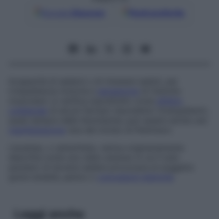
Google
Discover
Fonti preferite
Incapacità di sedersi o di rimanere seduti, per
irrequietezza motoria e
sensazione
di tremolio
muscolare: si verifica soprattutto come
effetto
collaterale
di alcuni farmaci neurolettici (tranquillanti),
quasi sempre delle fenotiazine; può essere anche una
manifestazione
rara del morbo di Parkinson.
L’acatisia, o
catisofobia
, veniva originariamente
descritta come uno stato ansioso in cui il solo
pensiero di doversi sedere provocava al soggetto
grave ansietà, panico o
convulsioni isteriche
.
Leggi anche