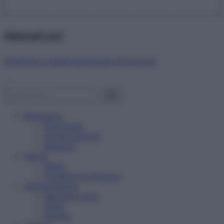
Abbonati ora!
Starbene ti regala benessere ogni mese!
Benessere
Psicologia
Rimedi naturali
Bellezza
Salute
News
Problemi e soluzioni
Alimentazione
Mangiare sano
Diete
Ricette