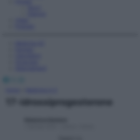
Fitness
Sport
Esercizi
Video
Podcast
Medicina AZ
Farmaci
Calcolatori
Oroscopo
Abbonamenti
Facebook
X
Instagram
Home
»
Medicina A-Z
17-idrossiprogesterone
Redazione Starbene
1 Gennaio 2025 – Lettura 1 minuto
Seguici su