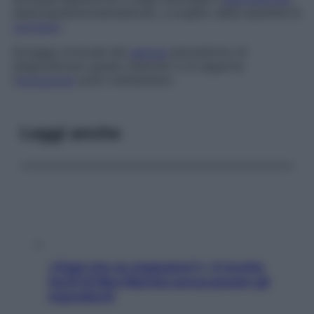
deidroepiandrostenedione), a scapito della quantità di
cortisolo
.
Dosaggi ormonali del
sangue
permettono di
diagnosticare questo disturbo e di seguirne
l’
evoluzione
sotto trattamento.
Leggi anche
«Oggi che se magnamo?»: 4 ricette
facili di Max Mariola senza pesare gli
ingredienti