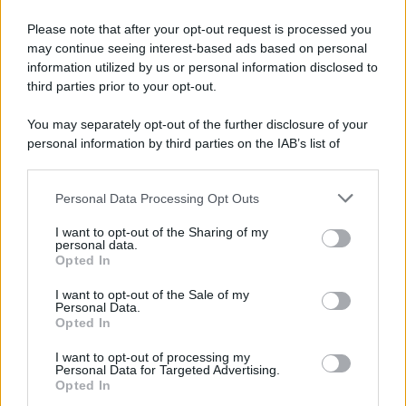
Please note that after your opt-out request is processed you
may continue seeing interest-based ads based on personal
information utilized by us or personal information disclosed to
third parties prior to your opt-out.
You may separately opt-out of the further disclosure of your
personal information by third parties on the IAB’s list of
downstream participants.
Personal Data Processing Opt Outs
This information may also be disclosed by us to third parties
on the IAB’s List of Downstream Participants that may further
I want to opt-out of the Sharing of my
disclose it to other third parties.
personal data.
Opted In
Please note that this website/app uses one or more Google
services and may gather and store information including but
I want to opt-out of the Sale of my
Personal Data.
not limited to your visit or usage behaviour. You may click to
Opted In
grant or deny consent to Google and its third-party tags to
use your data for below specified purposes in below Google
I want to opt-out of processing my
consent section.
Personal Data for Targeted Advertising.
Opted In