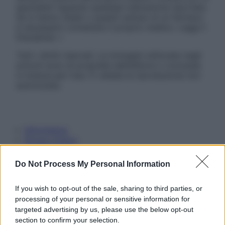
specialisti riguardo qualsiasi indicazione riportata.
Se si hanno dubbi o quesiti sull’uso di un farmaco
è necessario contattare il proprio medico. Leggi il
Disclaimer »
Tutti i diritti riservati. Le immagini utilizzate negli
articoli sono di proprietà dell’editore o concesse
in licenza per l’uso. È vietata la riproduzione non
autorizzata.
Informativa
Privacy Policy
Cookie Policy
Note Legali
Do Not Process My Personal Information
Preferenze Privacy
If you wish to opt-out of the sale, sharing to third parties, or
processing of your personal or sensitive information for
targeted advertising by us, please use the below opt-out
section to confirm your selection.