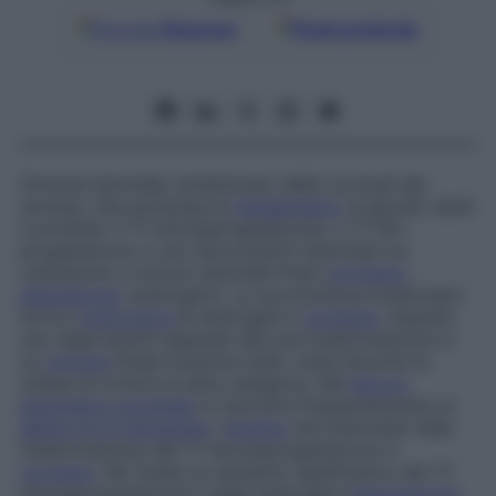
Google
Discover
Fonti preferite
Ormone steroideo sintetizzato dalle corticali del
surrene, che partecipa al
metabolismo
di glucidi, lipidi
e proteine. Il 17-idrossiprogesterone, o
17-OH-
progesterone
, è uno dei prodotti intermedi tra
colesterolo e ormoni steroidei finali (
cortisolo
,
aldosterone
, androgeni). La sua struttura molecolare
ne fa il
precursore
di androgeni e
cortisolo
. Quando
uno degli enzimi deputati alla sua trasformazione in
un
ormone
finale funziona male, viene favorita la
sintesi di ormoni di altra categoria. Nel
blocco
enzimatico surrenale
si riscontra frequentemente un
deficit di 21-idrossilasi
, l’
enzima
che interviene nella
trasformazione del 17-idrossiprogesterone in
cortisolo
. Ne risulta un aumento significativo del 17-
idrossiprogesterone e degli androgeni (
testosterone
,