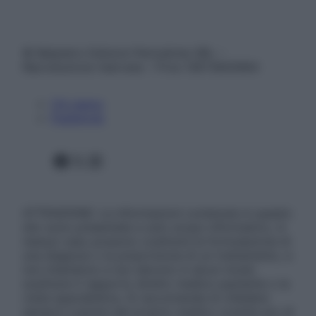
© Belpietro Edizioni Periodiche SRL –
Riproduzione riservata – P.Iva 13673600964
Chi siamo
Pubblicità
Facebook
X
Instagram
ATTENZIONE: Le informazioni contenute in questo
sito sono presentate a solo scopo informativo, in
nessun caso possono costituire la formulazione di
una diagnosi o la prescrizione di un trattamento, e
non intendono e non devono in alcun modo
sostituire il rapporto diretto medico-paziente o la
visita specialistica. Si raccomanda di chiedere
sempre il parere del proprio medico curante e/o di