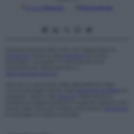
Google
Discover
Fonti preferite
Sostanze secrete nelle urine, che rispecchiano la
secrezione
da parte dell’
organismo
di ormoni
androgeni. I principali 17-chetosteroidi sono
l’androsterone, l’etiocolanone e il
deidroepiandrosterone
.
Derivano in particolare dalla degradazione degli
ormoni androgeni secreti dalla
ghiandola surrenale
(in
entrambi i sessi) e dal
testicolo
. Nella donna, la
presenza di queste sostanze in quantità superiore alla
norma nelle urine può rivelare un’eccessiva
secrezione
di androgeni di origine surrenale.