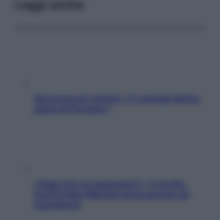
Leggi anche
Sicurezza al volante: i 5 consigli dell’ex
pilota di Formula 1
«Oggi che se magnamo?»: 4 ricette
facili di Max Mariola senza pesare gli
ingredienti