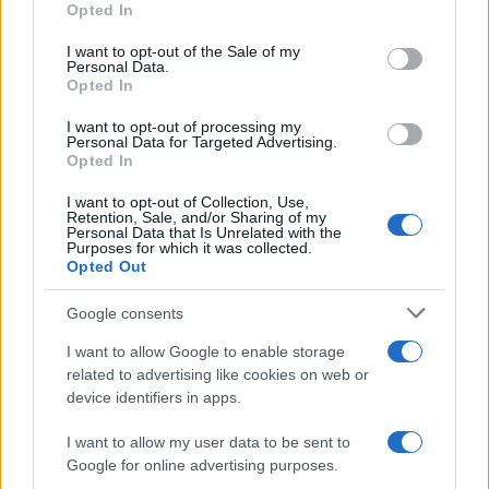
Opted In
Please note that this website/app uses one or more Google
services and may gather and store information including but
I want to opt-out of the Sale of my
Personal Data.
not limited to your visit or usage behaviour. You may click to
Opted In
grant or deny consent to Google and its third-party tags to
use your data for below specified purposes in below Google
I want to opt-out of processing my
consent section.
Personal Data for Targeted Advertising.
Opted In
I want to opt-out of Collection, Use,
Retention, Sale, and/or Sharing of my
Personal Data that Is Unrelated with the
Purposes for which it was collected.
Opted Out
Google consents
I want to allow Google to enable storage
related to advertising like cookies on web or
device identifiers in apps.
I want to allow my user data to be sent to
Google for online advertising purposes.