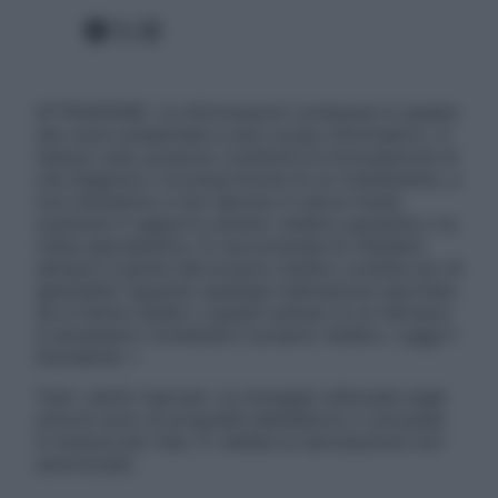
Facebook
X
Instagram
ATTENZIONE: Le informazioni contenute in questo
sito sono presentate a solo scopo informativo, in
nessun caso possono costituire la formulazione di
una diagnosi o la prescrizione di un trattamento, e
non intendono e non devono in alcun modo
sostituire il rapporto diretto medico-paziente o la
visita specialistica. Si raccomanda di chiedere
sempre il parere del proprio medico curante e/o di
specialisti riguardo qualsiasi indicazione riportata.
Se si hanno dubbi o quesiti sull’uso di un farmaco
è necessario contattare il proprio medico. Leggi il
Disclaimer »
Tutti i diritti riservati. Le immagini utilizzate negli
articoli sono di proprietà dell’editore o concesse
in licenza per l’uso. È vietata la riproduzione non
autorizzata.