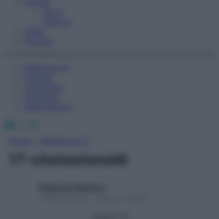
Fitness
Sport
Esercizi
Video
Podcast
Medicina AZ
Farmaci
Calcolatori
Oroscopo
Abbonamenti
Facebook
X
Instagram
Home
»
Medicina A-Z
17-chetosteroidi
Redazione Starbene
1 Gennaio 2025 – Lettura 1 minuto
Seguici su