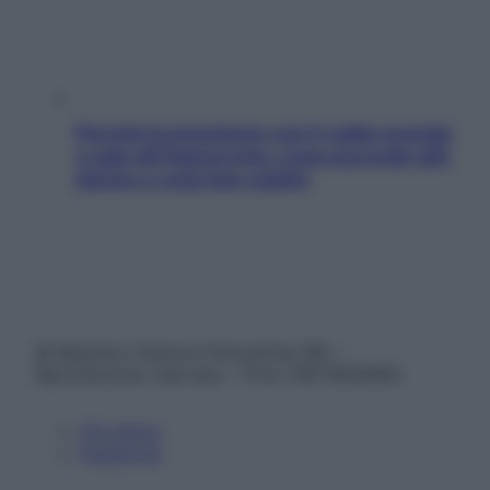
Perché la pressione con il caldo scende
e sale all’improvviso: cosa succede alle
donne e cosa fare subito
© Belpietro Edizioni Periodiche SRL –
Riproduzione riservata – P.Iva 13673600964
Chi siamo
Pubblicità