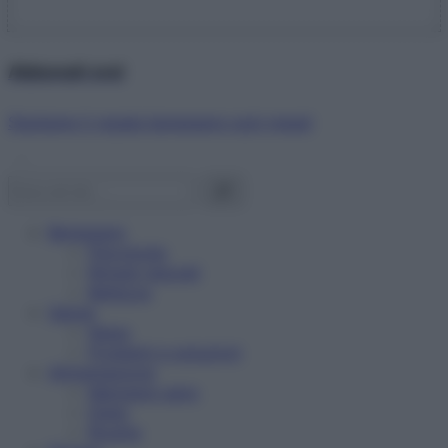
Abbonati ora!
Starbene ti regala benessere ogni mese!
Benessere
Psicologia
Rimedi naturali
Bellezza
Salute
News
Problemi e soluzioni
Alimentazione
Mangiare sano
Diete
Ricette