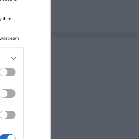
 third
Downstream
er and store
to grant or
ed purposes