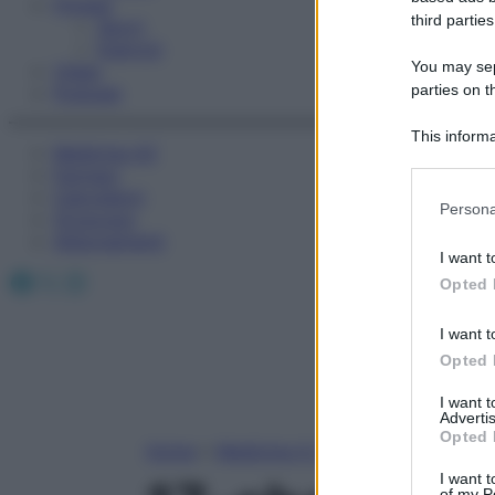
Fitness
third parties
Sport
Esercizi
You may sepa
Video
parties on t
Podcast
This informa
Medicina AZ
Participants
Farmaci
Calcolatori
Please note
Persona
Oroscopo
information 
Abbonamenti
deny consent
I want t
in below Go
Facebook
X
Instagram
Opted 
I want t
Opted 
I want 
Advertis
Opted 
Home
»
Medicina A-Z
I want t
of my P