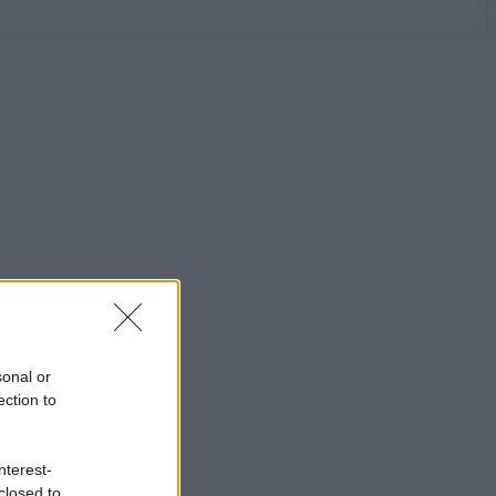
sonal or
ection to
nterest-
closed to