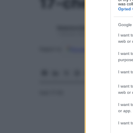
17-chetoster
was col
Opted 
Google 
Redazione Starbene
1 Gennaio 2025 – Lettura 1 minuto
I want t
web or d
Google
Discover
Fon
Seguici su
I want t
purpose
I want 
I want t
Vedi 17-KS
web or d
I want t
or app.
I want t