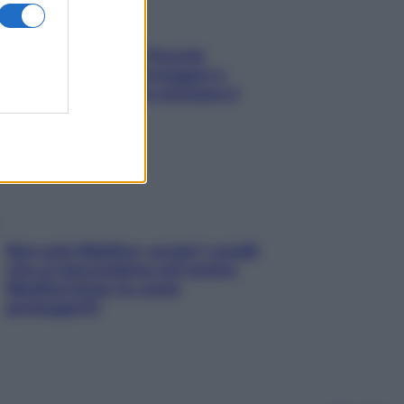
Fame dopo cena? Perché
succede e 6 snack leggeri e
appetitosi che non rovinano il
sonno
Non solo Maldive: scopri i coralli
che si nascondono nel nostro
Mediterraneo (e come
proteggerli)