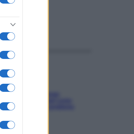
ggi anche
Capelli spezzati lungo
l’attaccatura? Scopri come
risolvere l’annoso problema