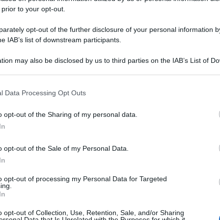
 prior to your opt-out.
rately opt-out of the further disclosure of your personal information by
he IAB’s list of downstream participants.
tion may also be disclosed by us to third parties on the IAB’s List of 
 that may further disclose it to other third parties.
 that this website/app uses one or more Google services and may gath
l Data Processing Opt Outs
including but not limited to your visit or usage behaviour. You may click 
 to Google and its third-party tags to use your data for below specifi
o opt-out of the Sharing of my personal data.
ogle consent section.
In
o opt-out of the Sale of my Personal Data.
In
to opt-out of processing my Personal Data for Targeted
ing.
In
o opt-out of Collection, Use, Retention, Sale, and/or Sharing
ersonal Data that Is Unrelated with the Purposes for which it