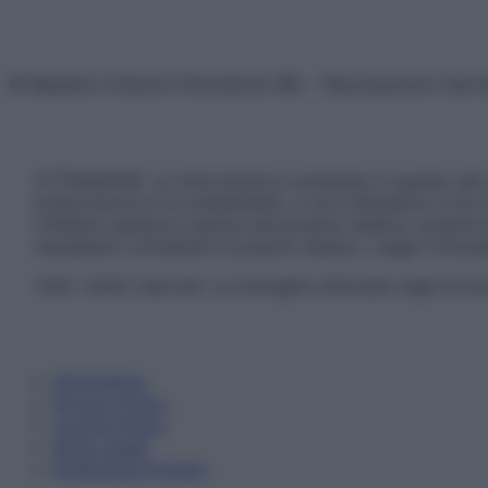
© Belpietro Edizioni Periodiche SRL – Riproduzione riser
ATTENZIONE: Le informazioni contenute in questo sito 
prescrizione di un trattamento, e non intendono e non 
chiedere sempre il parere del proprio medico curante e/o
necessario contattare il proprio medico. Leggi il Discl
Tutti i diritti riservati. Le immagini utilizzate negli ar
Informativa
Privacy Policy
Cookie Policy
Note Legali
Preferenze Privacy