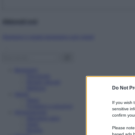
Abbonati ora!
Starbene ti regala benessere ogni mese!
Benessere
Psicologia
Rimedi naturali
Bellezza
Do Not Pr
Salute
News
If you wish 
Problemi e soluzioni
sensitive in
Alimentazione
confirm your
Mangiare sano
Diete
Please note
Ricette
based ads b