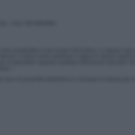
vata – P.Iva 13673600964
sono presentate a solo scopo informativo, in nessun caso p
devono in alcun modo sostituire il rapporto diretto medico-p
 di specialisti riguardo qualsiasi indicazione riportata. Se
aimer »
ticoli sono di proprietà dell’editore o concesse in licenza per 