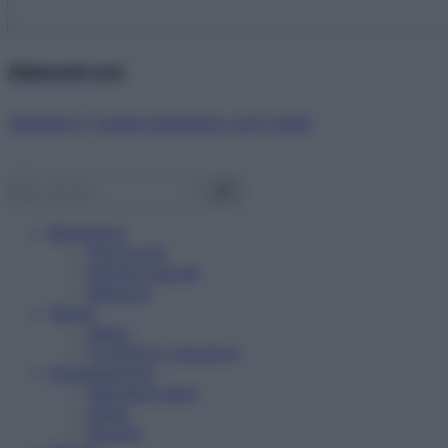
Abbonati ora!
Starbene ti regala benessere ogni mese!
Benessere
Psicologia
Rimedi naturali
Bellezza
Salute
News
Problemi e soluzioni
Alimentazione
Mangiare sano
Diete
Ricette