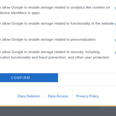
imento? Sarà facilmente digeribile dal bambino?
o allow Google to enable storage related to analytics like cookies on
, ancora peggio, potrebbe causargli una reazione
evice identifiers in apps.
lle solite pappe adatte alle
prime fasi dello
gli nuovi alimenti ma, anche se sei una fan
o allow Google to enable storage related to functionality of the website
e basilari e precauzionali da non trascurare. Queste
 evitare nel primo anno di età del bambino
.
o allow Google to enable storage related to personalization.
o allow Google to enable storage related to security, including
e
pappine
è forte ma devi trattenerti. Un c
onsumo
cation functionality and fraud prevention, and other user protection.
re un’iperattività dei reni. Al massimo puoi
armigiano purché abbia una stagionatura di almeno
ucinerai e la scelta oculata degli ingredienti a
ngerà.
CONFIRM
per lo zucchero. Si potrà cominciare a introdurlo in
Data Deletion
Data Access
Privacy Policy
anno di età
. Il rischio è quello di causare un
ti dei più piccoli ad andare alla ricerca del sapore