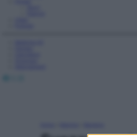
Fitness
Sport
Esercizi
Video
Podcast
Medicina AZ
Farmaci
Calcolatori
Oroscopo
Abbonamenti
Facebook
X
Instagram
Home
»
Mamme
»
Bambino