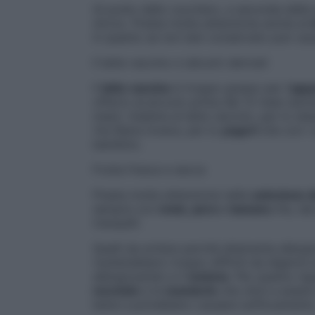
Al posto dello zucchero, a seconda delle 
d’orzo. Presta molta attenzione anche al
in quanto se non ben conservato può ca
Il latte vaccino e (alcuni) derivati
Il
latte vaccino
è troppo grasso per l’
appa
offerto al piccolo prima dei 12 mesi (anc
mesi). Insieme al latte vaccino, per lo st
Via libera invece, per lo
yogurt
che con i
bambino.
Frutta fresca e secca
Presta molta attenzione nella
selezione de
sempre con
mela
,
pera
e
banana
che, dal
tranquilli.
Quelli da evitare perché altamente allergi
risulterebbero troppo difficili da digerire 
allergizzante) e il
melone
. Per quanto rig
nocciole
e le
mandorle
che oltre a essere
bene e potrebbero causare soffocamento