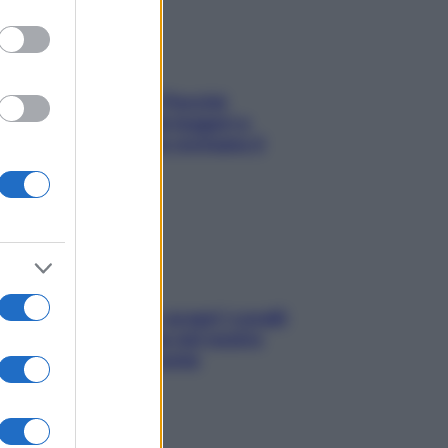
Fame dopo cena? Perché
succede e 6 snack leggeri e
appetitosi che non rovinano il
sonno
Non solo Maldive: scopri i coralli
che si nascondono nel nostro
Mediterraneo (e come
proteggerli)