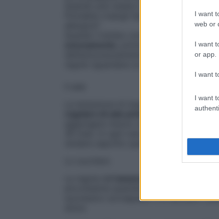
Quando può essere introdotto un certo al
I want t
Potrebbe creargli fastidi tipo coliche? O
web or d
allergica?
Quando il bimbo comincerà a stancarsi de
svezzamento
, potrai cominciare a propor
I want t
dell’autosvezzamento, ci sono delle regol
or app.
regole riguardano la lista nera dei
cibi da
I want t
Il sale
I want t
La tentazione di insaporire quelle insipid
authenti
regolare di sale prima dell’anno
può causa
aggiungere mezzo cucchiaino in più di P
36 mesi. In ogni caso sarà il modo in cui c
rendere saporito quello che il piccolo ma
Lo zucchero
La regola dell’
assenza di sale
vale anche 
piccolissime quantità solo
dopo il primo 
successivo sovrappeso e di abituare i pala
dolce.