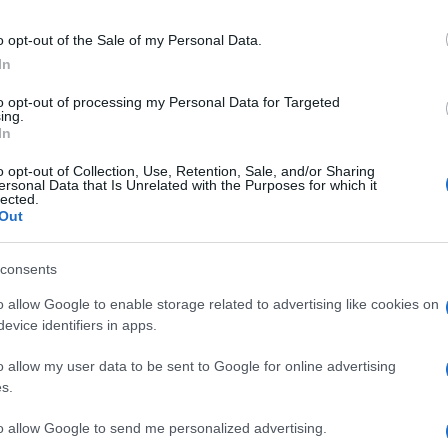
o opt-out of the Sale of my Personal Data.
In
to opt-out of processing my Personal Data for Targeted
ing.
In
o opt-out of Collection, Use, Retention, Sale, and/or Sharing
ersonal Data that Is Unrelated with the Purposes for which it
lected.
Out
consents
ti preferite
o allow Google to enable storage related to advertising like cookies on
evice identifiers in apps.
o allow my user data to be sent to Google for online advertising
s.
mbiamento nella crescita del bambino è
to allow Google to send me personalized advertising.
er la mamma. Lo
svezzamento
è una di queste.