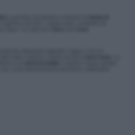
tine
e pertanto gli alimenti composti da
farina di
significa che tutti i cereali siano consentiti da
olo dopo i 12 mesi sia il
farro
che l’
orzo
.
e bianche altamente digeribili, magre e con un
 Man mano vengono inserite anche le
carni rosse
. La
l’anno è la
carne di maiale
in quanto troppo grassa.
ni vari, evita assolutamente pomodoro (altamente