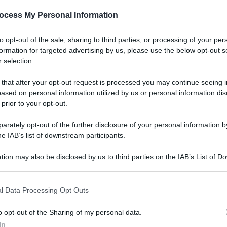
 gli alimenti da e
ocess My Personal Information
to opt-out of the sale, sharing to third parties, or processing of your per
mento? Sarà facilmente digeribile dal bambino? Potrebbe cr
formation for targeted advertising by us, please use the below opt-out s
 selection.
Le
 that after your opt-out request is processed you may continue seeing i
ased on personal information utilized by us or personal information dis
 prior to your opt-out.
rately opt-out of the further disclosure of your personal information by
he IAB’s list of downstream participants.
tion may also be disclosed by us to third parties on the IAB’s List of 
 that may further disclose it to other third parties.
 that this website/app uses one or more Google services and may gath
l Data Processing Opt Outs
including but not limited to your visit or usage behaviour. You may click 
 to Google and its third-party tags to use your data for below specifi
o opt-out of the Sharing of my personal data.
ogle consent section.
In