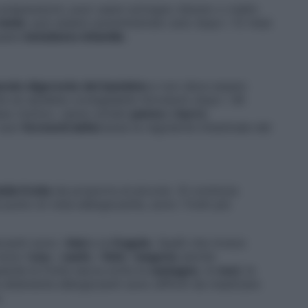
preparazioni, puoi usare sciroppo d’acero o malto
miele
: può essere somministrato solo dopo i 12 mesi
usare
botulismo infantile
.
rato digerente del bambino
e non deve essere
he se sarebbe consigliabile introdurlo dopo i 36
esso motivo, vanno evitati
panna
e
burro
.
 suoi
fermenti lattici
aiuta la regolarità intestinale del
lla frutta
da proporre al piccolo. Si comincia
 punto di vista allergizzante, sono i frutti più
zzanti sono i
kiwi
e le
fragole
. Quelli che invece
sono l’
uva
, i
cachi
, i
fichi
, l’
anguria
(anche
uarda la frutta secca evita le
castagne
, le
noci
, le
 altamente allergizzanti sono difficili da masticare
.