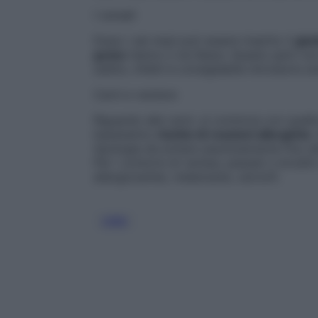
I cereali
Dopo i sei mesi può essere inserito il
glu
grano
hanno il via libera. Questo però non 
subito, infatti è consigliabile introdurre s
Carni e verdure
Riguardo alle carni, si comincia con quell
bassissimo
rischio di reazioni allergiche
.
tipologia da evitare assolutamente fino al
Per i contorni di verdue, passati o brodi
allergizzante), melanzane, carciofi.
CIBO