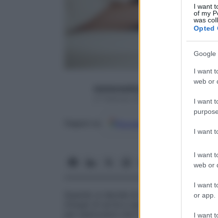
I want t
of my P
was col
Opted 
Google 
I want t
web or d
starbeneeditor6
27 Febbraio 2015 – Lettura 3 minuti
I want t
purpose
Google
Discover
Fon
Seguici su
I want 
I want t
web or d
I want t
Quando si decide di concepire un bambin
or app.
intoppi di sorta e spesso le coppie non pe
per assicurarsi che tutto funzioni a dover
I want t