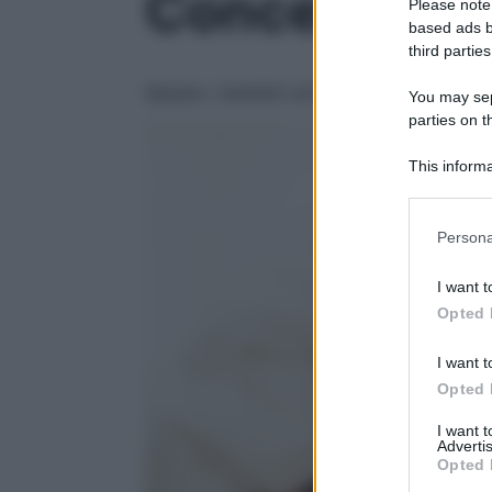
Concepimento
Please note
based ads b
third parties
Spesso i bambini arrivano e basta, ma a q
You may sepa
parties on t
This informa
Participants
Please note
Persona
information 
deny consent
I want t
in below Go
Opted 
I want t
Opted 
I want 
Advertis
Opted 