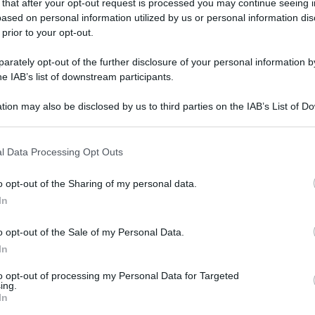
: gli esami da fa
 that after your opt-out request is processed you may continue seeing i
ased on personal information utilized by us or personal information dis
 prior to your opt-out.
uali esami dovrebbe sottoporsi la coppia, soprattutto se il
rately opt-out of the further disclosure of your personal information by
he IAB’s list of downstream participants.
Le
tion may also be disclosed by us to third parties on the IAB’s List of 
 that may further disclose it to other third parties.
 that this website/app uses one or more Google services and may gath
l Data Processing Opt Outs
including but not limited to your visit or usage behaviour. You may click 
 to Google and its third-party tags to use your data for below specifi
o opt-out of the Sharing of my personal data.
ogle consent section.
In
o opt-out of the Sale of my Personal Data.
In
to opt-out of processing my Personal Data for Targeted
ing.
In