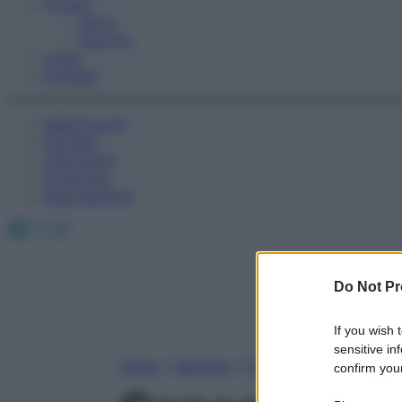
Fitness
Sport
Esercizi
Video
Podcast
Medicina AZ
Farmaci
Calcolatori
Oroscopo
Abbonamenti
Facebook
X
Instagram
Do Not Pr
If you wish 
sensitive in
Home
»
Mamme
»
Concepimento
confirm your