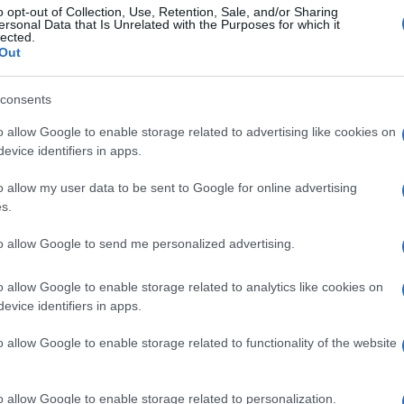
o opt-out of Collection, Use, Retention, Sale, and/or Sharing
ersonal Data that Is Unrelated with the Purposes for which it
lected.
Out
consents
o allow Google to enable storage related to advertising like cookies on
evice identifiers in apps.
o allow my user data to be sent to Google for online advertising
s.
ti preferite
to allow Google to send me personalized advertising.
o allow Google to enable storage related to analytics like cookies on
evice identifiers in apps.
o allow Google to enable storage related to functionality of the website
o ci si augura che tutto avvenga velocemente, senza
nsano di doversi sottoporre a controlli di routine
e.
o allow Google to enable storage related to personalization.