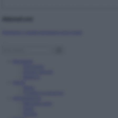
Abbonati ora!
Starbene ti regala benessere ogni mese!
Benessere
Psicologia
Rimedi naturali
Bellezza
Salute
News
Problemi e soluzioni
Alimentazione
Mangiare sano
Diete
Ricette