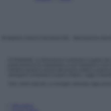
© Belpietro Edizioni Periodiche SRL – Riproduzione riser
ATTENZIONE: Le informazioni contenute in questo sito 
prescrizione di un trattamento, e non intendono e non 
chiedere sempre il parere del proprio medico curante e/o
necessario contattare il proprio medico. Leggi il Discl
Tutti i diritti riservati. Le immagini utilizzate negli ar
Informativa
Privacy Policy