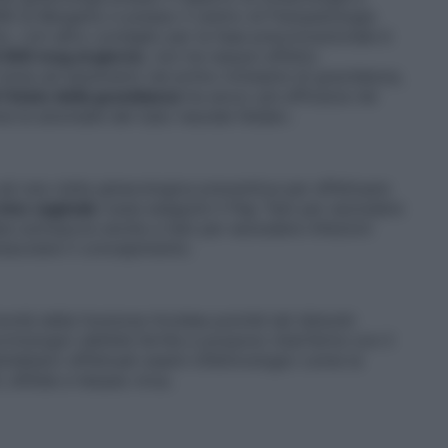
II di Bergamo e presso il centro di Fisiopatologia
: «Un altro consiglio per la fase preconcezionale è
i 400 mcg al giorno
, non ha nessun effetto
inizia ad assumerlo nel primo trimestre di gravidanza,
l’inizio della gravidanza
ha ancor più efficacia nel
me le anomalie del tubo neurale fetale».
d una visita ginecologica preventiva per effettuare
vice vaginale
ossia eseguire il Pap Test per escludere
be sottoporsi anche a test per escludere infezioni
tacolare il concepimento.
tà della funzione tiroidea poiché tali disturbi
nologici dell’età fertile e possono interferire con il
rebbero effettuati esami infettivologici come la
 sifilide e herpes virus.