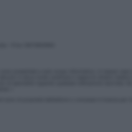
vata – P.Iva 13673600964
sono presentate a solo scopo informativo, in nessun caso p
devono in alcun modo sostituire il rapporto diretto medico-p
 di specialisti riguardo qualsiasi indicazione riportata. Se
aimer »
ticoli sono di proprietà dell’editore o concesse in licenza per 