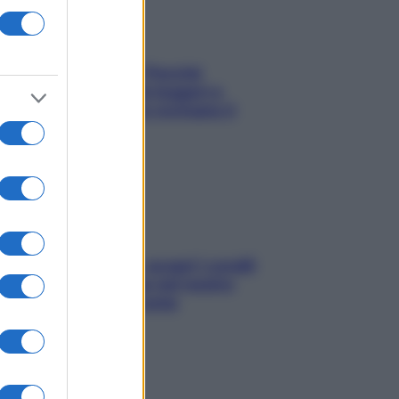
Fame dopo cena? Perché
succede e 6 snack leggeri e
appetitosi che non rovinano il
sonno
Non solo Maldive: scopri i coralli
che si nascondono nel nostro
Mediterraneo (e come
proteggerli)