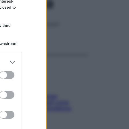
re prima
nterest-
closed to
 bambino tarda ad arrivare?
 third
ggi anche
Downstream
er and store
to grant or
ed purposes
Capelli spezzati lungo
l’attaccatura? Scopri come
risolvere l’annoso problema