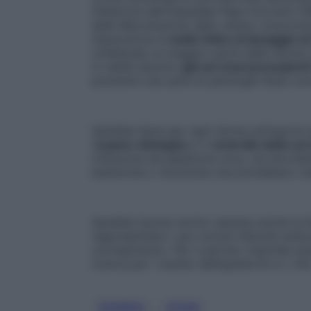
Ostetricia dell’Ospedale Papa Giovanni XXI
della Riproduzione dello stesso nosocomio
l’assunzione di
acido folico al dosaggio d
collaterale; la maggior parte delle donne 
in realtà assunto
già nei mesi precedenti 
prevenire una serie di patologie fetali co
Sarebbe bene per ogni donna sottoporsi a
l’
esame citologico
e il
controllo della cer
l’infezione da papilloma virus, ma dovreb
batteriche o micotiche che potrebbero os
Sarebbe buona norma valutare anche la bon
rappresentano i più comuni disturbi endocri
concepimento. Per il partner maschile and
ricerca per i marker dell’epatite B e C, HIV,
, 
BAMBINI
ESAMI