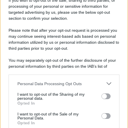
If you wish to opt-out of the sale, sharing to third parties, or
processing of your personal or sensitive information for
targeted advertising by us, please use the below opt-out
section to confirm your selection.
Please note that after your opt-out request is processed you
may continue seeing interest-based ads based on personal
information utilized by us or personal information disclosed to
third parties prior to your opt-out.
You may separately opt-out of the further disclosure of your
personal information by third parties on the IAB’s list of
downstream participants.
Personal Data Processing Opt Outs
This information may also be disclosed by us to third parties
on the IAB’s List of Downstream Participants that may further
I want to opt-out of the Sharing of my
disclose it to other third parties.
personal data.
Opted In
Please note that this website/app uses one or more Google
services and may gather and store information including but
I want to opt-out of the Sale of my
Personal Data.
not limited to your visit or usage behaviour. You may click to
Opted In
grant or deny consent to Google and its third-party tags to