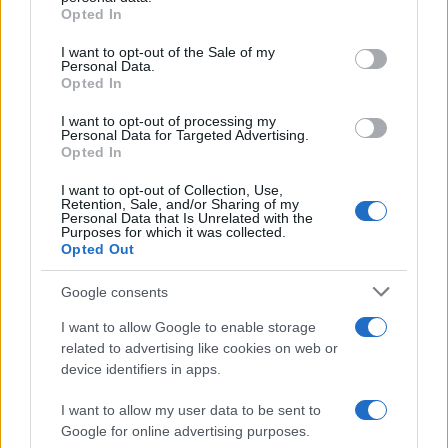
Opted In
Please note that this website/app uses one or more Google
services and may gather and store information including but
I want to opt-out of the Sale of my
Personal Data.
not limited to your visit or usage behaviour. You may click to
Opted In
grant or deny consent to Google and its third-party tags to
use your data for below specified purposes in below Google
I want to opt-out of processing my
consent section.
Personal Data for Targeted Advertising.
Opted In
I want to opt-out of Collection, Use,
Retention, Sale, and/or Sharing of my
Personal Data that Is Unrelated with the
Purposes for which it was collected.
Opted Out
Google consents
I want to allow Google to enable storage
related to advertising like cookies on web or
device identifiers in apps.
I want to allow my user data to be sent to
Google for online advertising purposes.