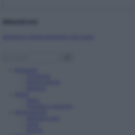
Abbonati ora!
Starbene ti regala benessere ogni mese!
Benessere
Psicologia
Rimedi naturali
Bellezza
Salute
News
Problemi e soluzioni
Alimentazione
Mangiare sano
Diete
Ricette