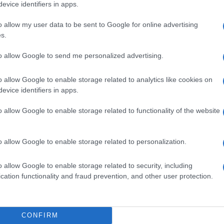
evice identifiers in apps.
o allow my user data to be sent to Google for online advertising
s.
to allow Google to send me personalized advertising.
ti preferite
o allow Google to enable storage related to analytics like cookies on
evice identifiers in apps.
o allow Google to enable storage related to functionality of the website
o allow Google to enable storage related to personalization.
le diventa settimanale. Ogni martedì ti offre ancor
ione, alla salute, al benessere psico-fisico, allo sport…
o allow Google to enable storage related to security, including
cation functionality and fraud prevention, and other user protection.
uovo numero 8 di
Starbene
, il quarto a cadenza
ag 11
CONFIRM
ella prossima stagione (ti aspettiamo allo
Starbene