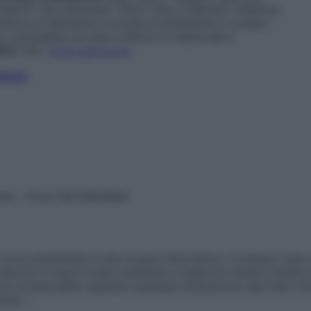
ansdorff. Per prenotare “Short Stay a Merano” telefona
ttrice di
Starbene
e ricorda di presentare il coupon
non cumulabile con altre offerte, è valida salvo
014
. Info:
hotel-adria.com
rbene
vata – P.Iva 13673600964
sono presentate a solo scopo informativo, in nessun caso p
devono in alcun modo sostituire il rapporto diretto medico-p
 di specialisti riguardo qualsiasi indicazione riportata. Se
aimer »