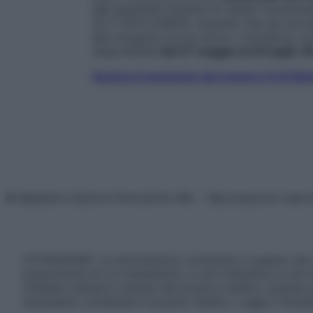
agli splendidi Giardini di Castel Trauttm
al n° 0473-236610, dicendo che sei una le
alla reception al tuo arrivo. L’iniziativa, 
disponibilità
dal 27 maggio al 24 luglio 2
Scarica il sommario del numero 8 di Sta
© Belpietro Edizioni Periodiche SRL – Riproduzione riser
ATTENZIONE: Le informazioni contenute in questo sito 
prescrizione di un trattamento, e non intendono e non 
chiedere sempre il parere del proprio medico curante e/o
necessario contattare il proprio medico. Leggi il Discl