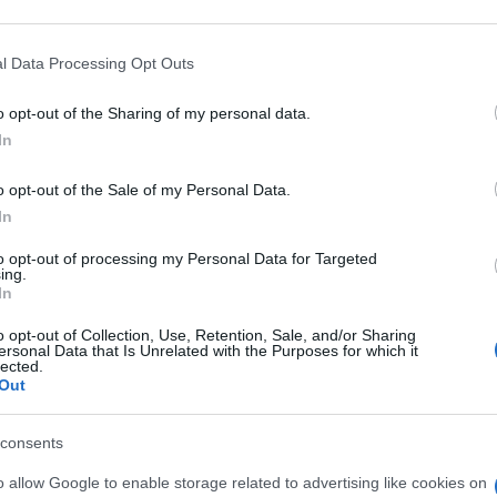
enta settimanale
 that may further disclose it to other third parties.
 that this website/app uses one or more Google services and may gath
l Data Processing Opt Outs
including but not limited to your visit or usage behaviour. You may click 
 i rimedi sicuri per allenarti al parco senza patire per le al
 to Google and its third-party tags to use your data for below specifi
o opt-out of the Sharing of my personal data.
e non stressano pelle e capillari. Ultima puntata del ciclo Sfi
ogle consent section.
re e figlia, hanno tagliato il traguardo. Mangiare bene e vive
In
o opt-out of the Sale of my Personal Data.
Le
In
to opt-out of processing my Personal Data for Targeted
ing.
In
o opt-out of Collection, Use, Retention, Sale, and/or Sharing
ersonal Data that Is Unrelated with the Purposes for which it
lected.
Out
consents
o allow Google to enable storage related to advertising like cookies on