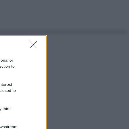
sonal or
ection to
nterest-
closed to
 third
Downstream