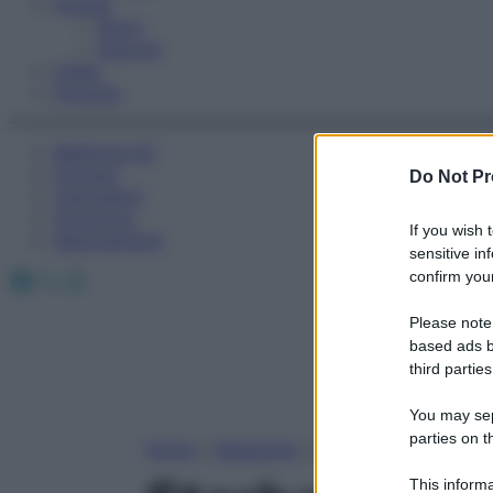
Fitness
Sport
Esercizi
Video
Podcast
Medicina AZ
Farmaci
Do Not Pr
Calcolatori
Oroscopo
If you wish 
Abbonamenti
sensitive in
Facebook
X
Instagram
confirm your
Please note
based ads b
third parties
You may sepa
parties on t
Home
»
Magazine
»
Archivio
This informa