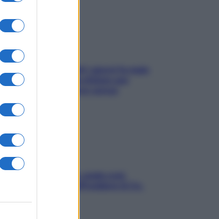
Doccia, lavarsi tutti i giorni fa male
alla pelle? I miti da sfatare per
proteggerla davvero senza
stressarla
Aria condizionata: usala così,
senza rischiare raffreddore & Co.