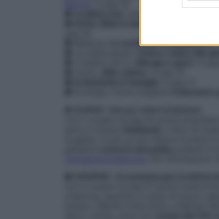
Bistrot).
A pag 18
●
La dieta rosa
: mangio bene e vivo a l
●
ExFat, Sfida in famiglia
. Rossella e Mic
pag 34
● Bellezza.
Le novità per la depilazione
.
● La scelta giusta.
Contro i dolori alle g
● Il medico sei tu.
Allergia e sport
. A pa
● Uomo.
Alito cattivo
. A pag 74
●
In bicicletta in famiglia
. A pag 77
● Ecologia. Come scegliere
il televisore
● COUPON – Solo per i lettori di Starbene
Con il coupon di pag 42 potrai acquistar
euro) il volume
Gelatando
, il libro di ric
di gelato. In più, al suo interno troverai 8
gelaterie
crema & cioccolato
presenti in I
cremaecioccolato.org.
Per informazioni:
● COUPON – In esclusiva per le lettrici 
Con il coupon di pag 57 potrai trascorrer
colazione, spuntino e cena) al prezzo spe
presso il Belvita Hotel Adria, a Merano (
parco. Inoltre, avrai uno
sconto del 10% su