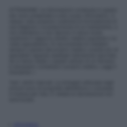
ATTENZIONE: Le informazioni contenute in questo
sito sono presentate a solo scopo informativo, in
nessun caso possono costituire la formulazione di
una diagnosi o la prescrizione di un trattamento, e
non intendono e non devono in alcun modo
sostituire il rapporto diretto medico-paziente o la
visita specialistica. Si raccomanda di chiedere
sempre il parere del proprio medico curante e/o di
specialisti riguardo qualsiasi indicazione riportata.
Se si hanno dubbi o quesiti sull’uso di un farmaco
è necessario contattare il proprio medico. Leggi il
Disclaimer »
Tutti i diritti riservati. Le immagini utilizzate negli
articoli sono di proprietà dell’editore o concesse
in licenza per l’uso. È vietata la riproduzione non
autorizzata.
Informativa