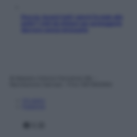
Doccia, lavarsi tutti i giorni fa male alla
pelle? I miti da sfatare per proteggerla
davvero senza stressarla
© Belpietro Edizioni Periodiche SRL –
Riproduzione riservata – P.Iva 13673600964
Chi siamo
Pubblicità
Facebook
X
Instagram