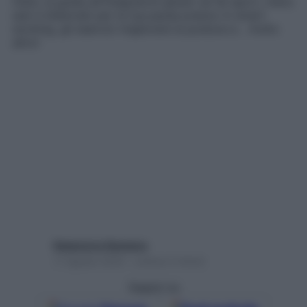
mare, la guida all’integratore giusto se fai sport, menu
sani e bilanciati per la tua pausa pranzo in smart
working, gli esercizi migliorare la postura e… molto
altro!
Redazione Starbene
17 Agosto 2020 – Lettura 2 minuti
Seguici su