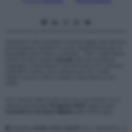
Google
Discover
Fonti preferite
Starbene
ti offre attualità e notizie legate alla salute e
all’emergenza sanitaria in corso, all’alimentazione, al
benessere psico-fisico, al fitness… Tutti i mesi! Siamo
infatti tornati a essere
mensili
. Ma
non cambiano
l’impegno e l’entusiasmo nell’informarti con contenuti
stimolanti. Inoltre, sono sempre con noi i nostri
esperti, pronti a dare consigli e rispondere ai tuoi
dubbi.
Ecco alcune delle novità che trovi sul numero 21, in
edicola da martedì
18 agosto
2020
(oppure puoi
scaricarlo in versione digitale
dalla nostra app):
● Inchiesta.
Covid: ecco i vaccini
che ci salveranno. A