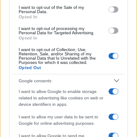
services and may gather and store information including but
I want to opt-out of the Sale of my
Personal Data.
not limited to your visit or usage behaviour. You may click to
Opted In
grant or deny consent to Google and its third-party tags to
use your data for below specified purposes in below Google
I want to opt-out of processing my
consent section.
Personal Data for Targeted Advertising.
Opted In
I want to opt-out of Collection, Use,
Retention, Sale, and/or Sharing of my
Personal Data that Is Unrelated with the
Purposes for which it was collected.
Opted Out
Google consents
I want to allow Google to enable storage
related to advertising like cookies on web or
device identifiers in apps.
I want to allow my user data to be sent to
Google for online advertising purposes.
I want to allow Google to send me