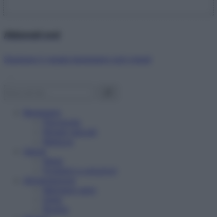
Abbonati ora!
Starbene ti regala benessere ogni mese!
Benessere
Psicologia
Rimedi naturali
Bellezza
Salute
News
Problemi e soluzioni
Alimentazione
Mangiare sano
Diete
Ricette