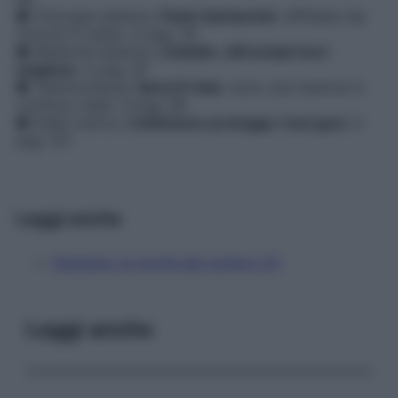
● Chirurgia estetica.
Paolo Santanchè
: diffidate dai
ritocchi in saldo. A pag. 76
● Medicina estetica.
Cellulite: affrontala fuori
stagione
. A pag. 87
● Testimonianze.
Ilaria Di Vaio
: sono una mamma in
continuo reset. A pag. 96
● Dalla ricerca.
L’ottimismo protegge i tuoi geni
. A
pag. 101
Leggi anche
Starbene, le novità del numero 20
Leggi anche