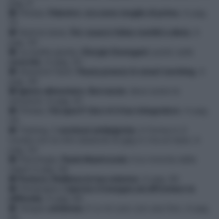
pag. 6
● Fitness.
Palestre: ora sono meglio di prima
. A pag.
15
● Nutrirsi bene.
Per essere felice mettiti a dieta
. A
pag. 20
● La scelta giusta.
Giorgio Donegani
: punto sulle
uova bio
. A pag. 25
● Soluzioni facili.
Pausa pranzo in smart working
. A
pag. 29
●
Igiene alimentare. Borraccia
: deve avere le
istruzioni. A pag. 41
● Fitness.
Fai sport? Qui c’è il tuo integratore
. A pag.
44
● Training. Il
workout antipigrizia
: in forma in 4
mosse con la mini sessione di gag in riva al mare. A
pag. 53
● Psicologia.
Paola Mastrocola
: è la rivincita delle
talpe! A pag. 56
●
Postura. Riallinea la tua colonna
. A pag. 60
● Fitoterapia.
L’iperico ti insegna ad affrontare le
difficoltà
. A pag. 65
● Terapie
antiansia
. E io mi curo con una foto. A pag.
68