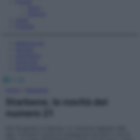
Fitness
Sport
Esercizi
Video
Podcast
Medicina AZ
Farmaci
Calcolatori
Oroscopo
Abbonamenti
Facebook
X
Instagram
Home
»
Magazine
Starbene, le novità del
numero 21
Dal 18 agosto in edicola o in versione digitale nella
app. Troverai il workout antipigrizia da fare in riva al