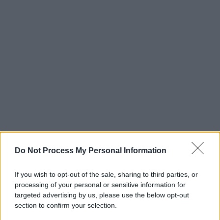
Do Not Process My Personal Information
If you wish to opt-out of the sale, sharing to third parties, or
processing of your personal or sensitive information for
targeted advertising by us, please use the below opt-out
section to confirm your selection.