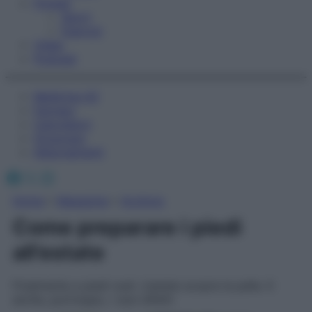
Fitness
Sport
Esercizi
Video
Podcast
Medicina AZ
Farmaci
Calcolatori
Oroscopo
Abbonamenti
Facebook
X
Instagram
Home
»
Magazine
»
Archivio
Come preparare i piedi
all’estate
Finalmente a piedi nudi. L’estate scopre la pelle. E
anche, purtroppo, i suoi difetti