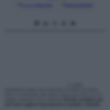
Google
Discover
Fonti preferite
E i piedi,
soprattutto dopo una certa età, di difetti ne hanno
tanti. A cominciare dai talloni rugosi per finire con le
unghie ispessite. Ecco qualche
rimedio semplice per
non farsi cogliere impreparati in sandali e ciabatte
.