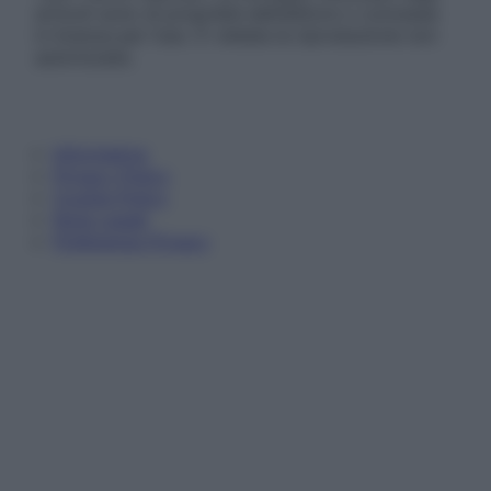
articoli sono di proprietà dell’editore o concesse
in licenza per l’uso. È vietata la riproduzione non
autorizzata.
Informativa
Privacy Policy
Cookie Policy
Note Legali
Preferenze Privacy