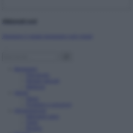
Abbonati ora!
Starbene ti regala benessere ogni mese!
Benessere
Psicologia
Rimedi naturali
Bellezza
Salute
News
Problemi e soluzioni
Alimentazione
Mangiare sano
Diete
Ricette