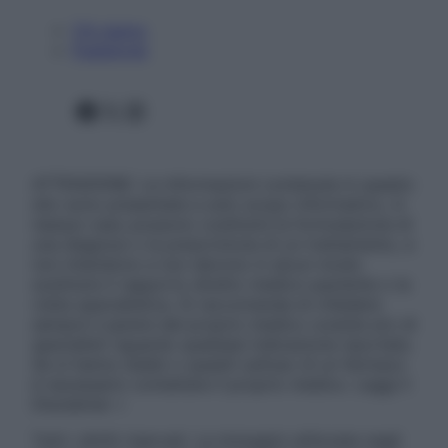
Chi siamo
Pubblicità
Facebook
X
Instagram
ATTENZIONE: Le informazioni contenute in questo
sito sono presentate a solo scopo informativo, in
nessun caso possono costituire la formulazione di
una diagnosi o la prescrizione di un trattamento, e
non intendono e non devono in alcun modo
sostituire il rapporto diretto medico-paziente o la
visita specialistica. Si raccomanda di chiedere
sempre il parere del proprio medico curante e/o di
specialisti riguardo qualsiasi indicazione riportata.
Se si hanno dubbi o quesiti sull’uso di un farmaco
è necessario contattare il proprio medico. Leggi il
Disclaimer »
Tutti i diritti riservati. Le immagini utilizzate negli