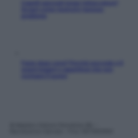
Capelli spezzati lungo l’attaccatura?
Scopri come risolvere l’annoso
problema
Fame dopo cena? Perché succede e 6
snack leggeri e appetitosi che non
rovinano il sonno
© Belpietro Edizioni Periodiche SRL –
Riproduzione riservata – P.Iva 13673600964