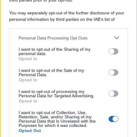
third parties prior to your opt-out.
You may separately opt-out of the further disclosure of your
personal information by third parties on the IAB’s list of
downstream participants.
Personal Data Processing Opt Outs
This information may also be disclosed by us to third parties
on the IAB’s List of Downstream Participants that may further
I want to opt-out of the Sharing of my
disclose it to other third parties.
personal data.
Opted In
Please note that this website/app uses one or more Google
services and may gather and store information including but
I want to opt-out of the Sale of my
Personal Data.
not limited to your visit or usage behaviour. You may click to
Opted In
grant or deny consent to Google and its third-party tags to
use your data for below specified purposes in below Google
I want to opt-out of processing my
consent section.
Personal Data for Targeted Advertising.
Opted In
I want to opt-out of Collection, Use,
Retention, Sale, and/or Sharing of my
Personal Data that Is Unrelated with the
Purposes for which it was collected.
Opted Out