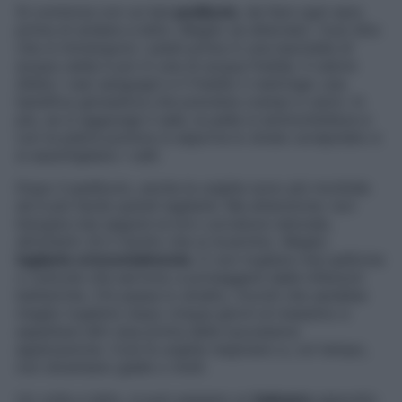
Si comincia con un bel
pediluvio
, da fare ogni sera
prima di andare a letto. Meglio se alternato. Vuol dire
che si immergono i piedi prima in una bacinella di
acqua calda e poi in una di acqua fredda. Il calore
dilata i vasi sanguigni e il freddo li restringe: una
benefica ginnastica che previene crampi e varici. In
più, se si aggiunge il sale, la pelle si ammorbidisce e
con la pietra pomice si asporta lo strato screpolato e
si assottigliano i calli.
Dopo il pediluvio, anche le unghie sono più morbide
ed è più facile quindi tagliarle. Ma attenzione: non
bisogna mai seguire la loro curvatura naturale,
altrimenti c’è il rischio che si incarnino. Meglio
tagliarle orizzontalmente
. E non togliere mai pellicine
o cuticole che servono a proteggere dalle infezioni
batteriche. Chi passa lo smalto, ricordi che sarebbe
meglio toglierlo dopo cinque giorni al massimo e
aspettare altri due prima della successiva
applicazione. Così le unghie respirano e, col tempo,
non diventano gialle o molli.
Un volta a letto, si può passare un
balsamo
apposito