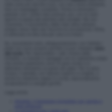
nelle zone più secche e poi, con una crema idratante,
fare un massaggio completo. Prima si stimolano i
plantari con i pollici ben premuti, poi, con le mani
aperte si passa dal plantare alla caviglia. Ma non
viceversa. Il movimento delle mani deve sempre
andare verso l’alto per favorire la circolazione. Infine,
si afferrano le dita una per una e si tirano.
Se, nonostante tutto, all’appuntamento con l’estate i
piedi non sono proprio perfetti si può chiedere
aiuto
alla moda
. Per nascondere i calli, invece delle
infradito, si scende in spiaggia con le ciabattine arabe
che anche quest’anno sono di gran moda e si
abbinano benissimo ai pareo più glam. Per la sera,
invece, il sandalo con tallone coperto e cinghie, o
anche le classiche zeppe in corda, nasconderanno
screpolature e caviglie gonfie.
Leggi anche
AllgaSan, il benessere immediato per gambe e
piedi affaticati
La ginnastica per i piedi sani