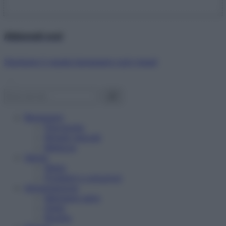
Abbonati ora!
Starbene ti regala benessere ogni mese!
Benessere
Psicologia
Rimedi naturali
Bellezza
Salute
News
Problemi e soluzioni
Alimentazione
Mangiare sano
Diete
Ricette