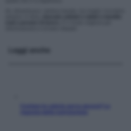
quella che ci si aspettava.
Ah, dimenticavo: sembra banale, ma meglio ricordarlo
sempre: in ferie,
staccate cellulari e tablet e bandite
mail e pensieri di lavoro.
È il modo migliore per
disintossicarsi e tornare rilassati.
Leggi anche
Contare le calorie serve ancora? La
risposta della nutrizionista