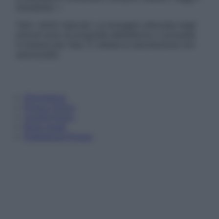
Disclaimer »
Tutti i diritti riservati. Le immagini utilizzate negli
articoli sono di proprietà dell’editore o concesse
in licenza per l’uso. È vietata la riproduzione non
autorizzata.
Informativa
Privacy Policy
Cookie Policy
Note Legali
Preferenze Privacy