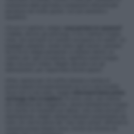
scansione della giornata e prepararsi all’eventuale
partenza nel modo giusto: con più serenità e
equilibrio.
C’è poi il capitolo valigia:
cosa portare in vacanza?
L’ideale, dicono gli psicologi, è non mettere troppa
roba, non portarsi un numero eccessivo di vestiti. Un
bagaglio pesante, rende meno agili anche i pensieri.
Se si fa la valigia pensando a mettere dentro un
vestito per ogni occasione, significa avere troppe
idee ma poco chiare. Meglio giocare con gli
abbinamenti, per risparmiare anche spazio.
Infine, specie per chi soffre d’ansia e rischia di
preoccuparsi eccessivamente se va in una località
dove non è mai stato, meglio
informarsi bene prima
sul luogo che ci ospiterà
. Si avrà, così, una visione
più realistica del soggiorno, senza fantasticare troppo
col rischio di rimanere poi delusi. Una volta arrivati a
destinazione, meglio sempre lasciarsi sorprendere da
tutto ciò che fa parte del “mai visto prima” affinché la
vacanza possa essere unica. Anche se diversa da