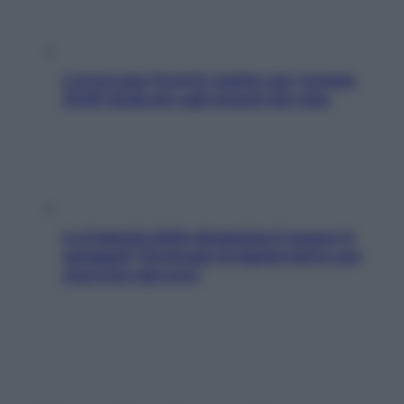
L’oroscopo food di Jupiter per l’estate
2026 dedicato agli amanti del cibo
La trappola della dopamina ti segue in
spiaggia? Strategie di digital detox per
staccare davvero