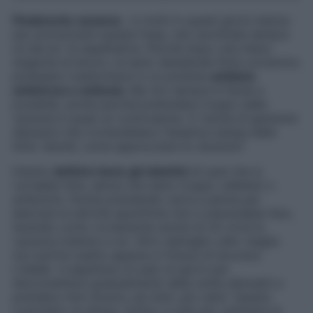
Finalmente vacanze
.. in molti in questi giorni stanno
per pronunciare questa frase, che racchiude sempre
un bel po’ di aspettative. Perché dopo una intera
stagione di lavoro, le tanto desiderate ferie vorremmo
potessero trasformarsi in un potente
antidoto
antistress e antinoia
. Ma non sempre è facile e
possibile, anche perché pretendere troppo dalle
vacanze è quasi un controsenso. E rischia di generare
delusioni che rovinerebbero l’essenza stessa delle
ferie. Quindi, come approcciare le vacanze?
Intanto
definire bene gli obiettivi
di quel che si
vorrebbe fare, senza che siano troppo velleitari o
ambiziosi. Anche prendendo carta e penna per
elencare le attività specifiche che ci piacerebbe fare,
tenendo conto ovviamente anche di chi vivrà la
vacanza insieme a noi. Altro dettaglio utile: meglio
non partire subito appena si finisce di lavorare.
L’ideale è aspettare un paio di giorni per
disconnettersi gradualmente dalle solite abitudini e
prendere ritmi diversi, più lenti, più calmi. Questo
cuscinetto di attesa, inoltre, è utile per cambiare la