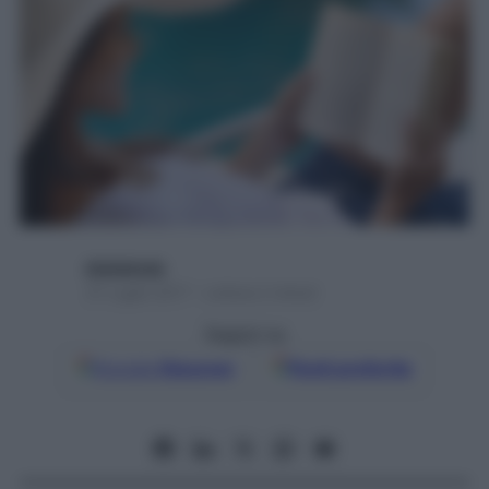
digitalmde
31 Luglio 2017 – Lettura 2 minuti
Seguici su
Google
Discover
Fonti preferite