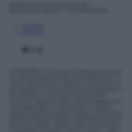
© Belpietro Edizioni Periodiche SRL –
Riproduzione riservata – P.Iva 13673600964
Chi siamo
Pubblicità
Facebook
X
Instagram
ATTENZIONE: Le informazioni contenute in questo
sito sono presentate a solo scopo informativo, in
nessun caso possono costituire la formulazione di
una diagnosi o la prescrizione di un trattamento, e
non intendono e non devono in alcun modo
sostituire il rapporto diretto medico-paziente o la
visita specialistica. Si raccomanda di chiedere
sempre il parere del proprio medico curante e/o di
specialisti riguardo qualsiasi indicazione riportata.
Se si hanno dubbi o quesiti sull’uso di un farmaco
è necessario contattare il proprio medico. Leggi il