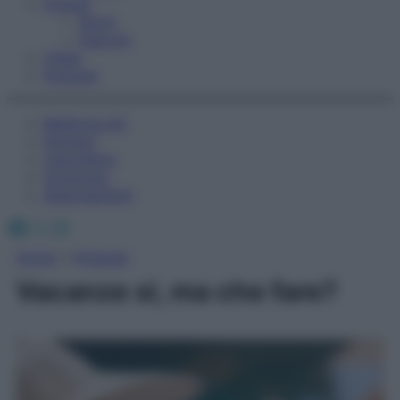
Fitness
Sport
Esercizi
Video
Podcast
Medicina AZ
Farmaci
Calcolatori
Oroscopo
Abbonamenti
Facebook
X
Instagram
Home
»
Podcast
Vacanze si, ma che fare?