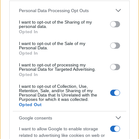
Personal Data Processing Opt Outs
This information may also be disclosed by us to third parties
on the IAB’s List of Downstream Participants that may further
I want to opt-out of the Sharing of my
disclose it to other third parties.
personal data.
Opted In
Please note that this website/app uses one or more Google
services and may gather and store information including but
I want to opt-out of the Sale of my
Personal Data.
not limited to your visit or usage behaviour. You may click to
Opted In
grant or deny consent to Google and its third-party tags to
use your data for below specified purposes in below Google
I want to opt-out of processing my
consent section.
Personal Data for Targeted Advertising.
Opted In
I want to opt-out of Collection, Use,
Retention, Sale, and/or Sharing of my
Personal Data that Is Unrelated with the
Purposes for which it was collected.
Opted Out
Google consents
I want to allow Google to enable storage
related to advertising like cookies on web or