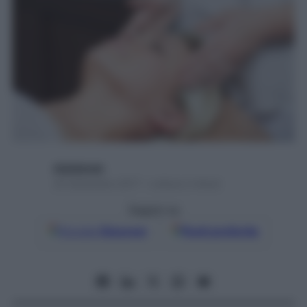
digitalmde
20 Settembre 2017 – Lettura 2 minuti
Seguici su
Google
Discover
Fonti preferite