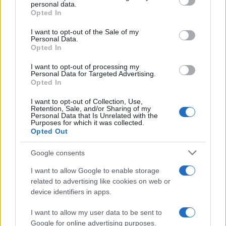
disclose it to other third parties.
personal data.
Opted In
Please note that this website/app uses one or more Google
services and may gather and store information including but
I want to opt-out of the Sale of my
Personal Data.
not limited to your visit or usage behaviour. You may click to
Opted In
grant or deny consent to Google and its third-party tags to
use your data for below specified purposes in below Google
I want to opt-out of processing my
consent section.
Personal Data for Targeted Advertising.
Opted In
I want to opt-out of Collection, Use,
Retention, Sale, and/or Sharing of my
Personal Data that Is Unrelated with the
Purposes for which it was collected.
Opted Out
Google consents
I want to allow Google to enable storage
related to advertising like cookies on web or
device identifiers in apps.
I want to allow my user data to be sent to
Google for online advertising purposes.