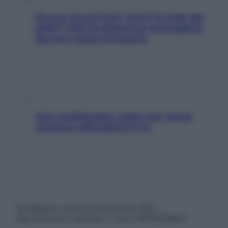
Doccia, lavarsi tutti i giorni fa male alla
pelle? I miti da sfatare per proteggerla
davvero senza stressarla
Aria condizionata: usala così, senza
rischiare raffreddore & Co.
© Belpietro Edizioni Periodiche SRL –
Riproduzione riservata – P.Iva 13673600964