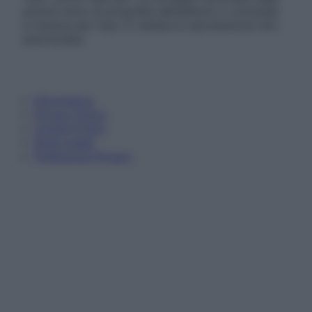
articoli sono di proprietà dell’editore o concesse
in licenza per l’uso. È vietata la riproduzione non
autorizzata.
Informativa
Privacy Policy
Cookie Policy
Note Legali
Preferenze Privacy