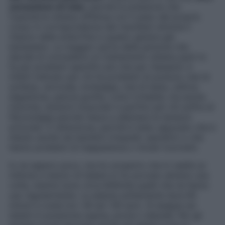
sensazione di relax
, perché la pressione che
l’operatore shiatsu effettua con il peso del proprio
corpo in corrispondenza dei meridiani stimola il
rilascio delle endorfine e questo genera già
benessere. La maggior parte delle persone che
decide di concedersi un trattamento shiatsu però lo
fa per problemi specifici più che per rilassarsi: è
infatti indicato per chi ha problemi di postura, mal di
schiena, cervicale, lombalgia, mal di testa, cattiva
digestione, pancia gonfia, colon irritabile, ma anche
insonnia, tensioni muscolari e perfino per chi soffre di
fibromialgia perché riesce a allentare le tensioni
articolari. E attenzione, perché è stato appurato che è
d’aiuto anche nei bambini irrequieti, iperattivi o che
hanno problemi di inappetenza o incubi ricorrenti.
Io ne sapevo poco, ma ho scoperto che in realtà un
milione e mezzo di italiani lo ho provato almeno una
volta, mentre sono circa 600mila quelli che ne fanno
uso regolarmente. La seduta solitamente dura 60
minuti e costa tra i 40 ed i 60 euro. Si esegue sul
tatami in posizione supina, prona o laterale. Per gli