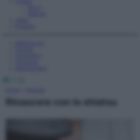
Fitness
Sport
Esercizi
Video
Podcast
Medicina AZ
Farmaci
Calcolatori
Oroscopo
Abbonamenti
Facebook
X
Instagram
Home
»
Podcast
Rinascere con lo shiatsu