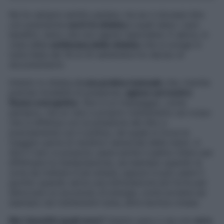
Ne ho sempre sentito parlare, ma se vi dovessi dire
con precisione
cos’è lo shiatsu
e quali siano i suoi
benefici, temo che non saprei rispondere. E allora, in
vista della
settimana dello shiatsu
che si svolge in
tutta Italia del 18 al 25 settembre ho deciso di
documentarmi.
Intanto lo shiatsu
è una pratica manuale
che, tramite
precise modalità di pressione,
agisce sul nostro
flusso energetico.
Non è un massaggio, come
pensavo, ma un vero e proprio trattamento sul corpo
che si effettua con la pressione del dito e
precisamente con il pollice, nel quale si trova la
maggior parte di recettori sensoriali della mano. A
dire il vero si possono usare anche il palmo intero per
effettuare la manipolazione, ad esempio quando la
zona da trattare è più ampia; oppure si può usare il
gomito quando serve una stimolazione più forte per
sbloccare un accumulo di energia, come avviene ad
esempio nei trattamenti tuina, altra tecnica cinese.
Ma i benefici quali sono?
Intanto pare ci sia una
vera