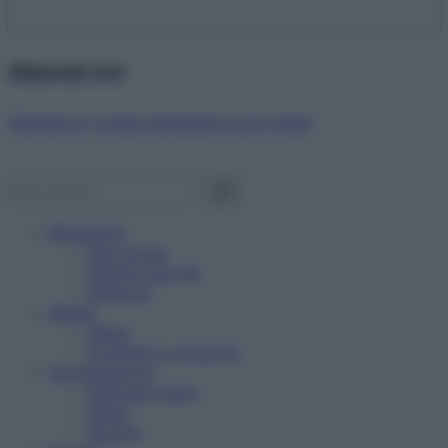
Abbonati ora!
Starbene ti regala benessere ogni mese!
Benessere
Psicologia
Rimedi naturali
Bellezza
Salute
News
Problemi e soluzioni
Alimentazione
Mangiare sano
Diete
Ricette