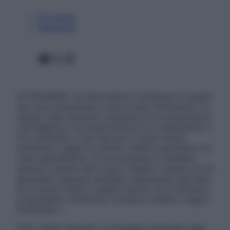
Chi siamo
Pubblicità
Facebook
X
Instagram
ATTENZIONE: Le informazioni contenute in questo
sito sono presentate a solo scopo informativo, in
nessun caso possono costituire la formulazione di
una diagnosi o la prescrizione di un trattamento, e
non intendono e non devono in alcun modo
sostituire il rapporto diretto medico-paziente o la
visita specialistica. Si raccomanda di chiedere
sempre il parere del proprio medico curante e/o di
specialisti riguardo qualsiasi indicazione riportata.
Se si hanno dubbi o quesiti sull’uso di un farmaco
è necessario contattare il proprio medico. Leggi il
Disclaimer »
Tutti i diritti riservati. Le immagini utilizzate negli