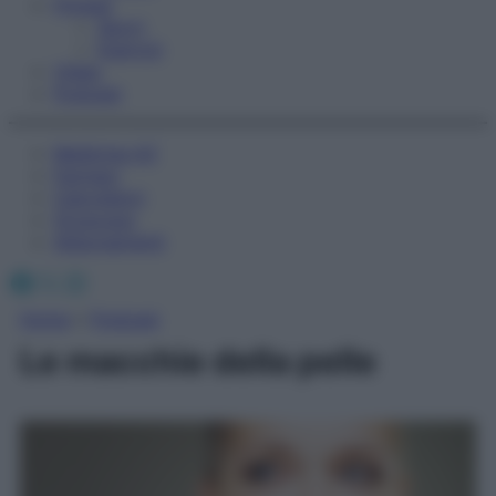
Fitness
Sport
Esercizi
Video
Podcast
Medicina AZ
Farmaci
Calcolatori
Oroscopo
Abbonamenti
Facebook
X
Instagram
Home
»
Podcast
Le macchie della pelle