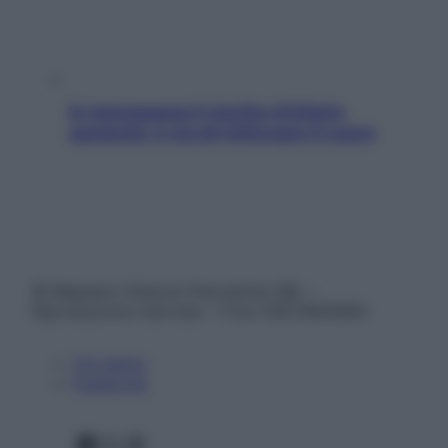
In menopausa il rischio d’infarto
aumenta: è ora di rinforzare il cuore
© Belpietro Edizioni Periodiche SRL –
Riproduzione riservata – P.Iva 13673600964
Chi siamo
Pubblicità
Facebook
X
Instagram