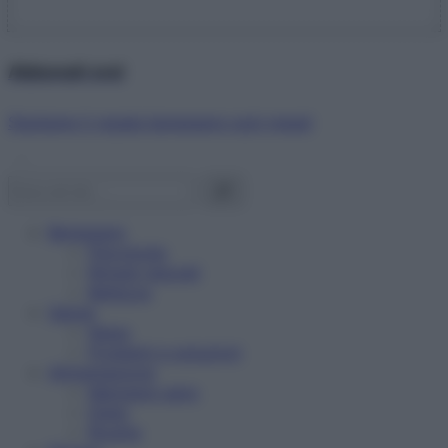
Abbonati ora!
Starbene ti regala benessere ogni mese!
Benessere
Psicologia
Rimedi naturali
Bellezza
Salute
News
Problemi e soluzioni
Alimentazione
Mangiare sano
Diete
Ricette