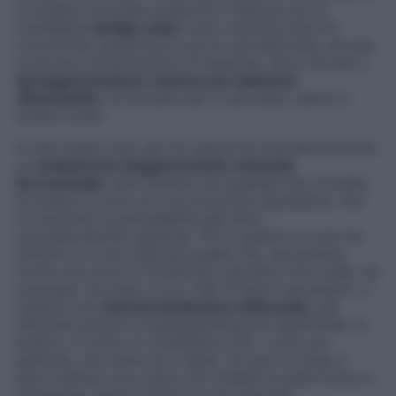
la terapia ormonale sostitutiva. Esistono poi le
cosiddette
lentigo solari
: sono macchie marroni
circoscritte, grandi poco più di una lenticchia, dovute
a piccole concentrazioni di melanina. Sono dovute a
iperpigmentazione cutanea da radiazioni
ultraviolette
. Si formano per lo più dopo ustioni o
eritemi solari.
In tutti questi casi, per far sparire le macchie funziona
un
trattamento degpimentante chiamato
Dermamelan
, ben tollerato da qualsiasi tipo di pelle.
Si pulisce la cute con una soluzione sgrassante, che
ne aumenta la permeabilità agli attivi
successivamente applicati. Poi si spalma la zona da
trattare con una maschera gialla che, seccandosi,
forma una sorta di fondotinta coprente color pelle, da
sciacquar via dopo un po’. Nei 10 giorni successivi, si
realizza una
chemioesfoliazione della pelle
, per
eliminare proprio le iperpigmentazioni superficiali. In
pratica, si forma un sottilissimo film, come una
pellicola, che viene via a falde. Poi per tre mesi si
deve mettere una crema che renderà la pelle fresca e
omogenea, senza l’ombra di una macchia.