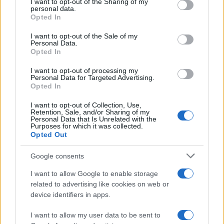
I want to opt-out of the Sharing of my
disclose it to other third parties.
personal data.
Opted In
Please note that this website/app uses one or more Google
services and may gather and store information including but
I want to opt-out of the Sale of my
Personal Data.
not limited to your visit or usage behaviour. You may click to
Opted In
grant or deny consent to Google and its third-party tags to
use your data for below specified purposes in below Google
I want to opt-out of processing my
consent section.
Personal Data for Targeted Advertising.
Opted In
I want to opt-out of Collection, Use,
Retention, Sale, and/or Sharing of my
Personal Data that Is Unrelated with the
Purposes for which it was collected.
Opted Out
Google consents
I want to allow Google to enable storage
related to advertising like cookies on web or
device identifiers in apps.
I want to allow my user data to be sent to