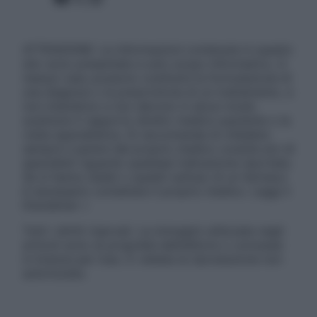
ATTENZIONE: Le informazioni contenute in questo
sito sono presentate a solo scopo informativo, in
nessun caso possono costituire la formulazione di
una diagnosi o la prescrizione di un trattamento, e
non intendono e non devono in alcun modo
sostituire il rapporto diretto medico-paziente o la
visita specialistica. Si raccomanda di chiedere
sempre il parere del proprio medico curante e/o di
specialisti riguardo qualsiasi indicazione riportata.
Se si hanno dubbi o quesiti sull’uso di un farmaco
è necessario contattare il proprio medico. Leggi il
Disclaimer »
Tutti i diritti riservati. Le immagini utilizzate negli
articoli sono di proprietà dell’editore o concesse
in licenza per l’uso. È vietata la riproduzione non
autorizzata.