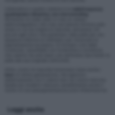
L’alternativa a questo sistema è la
radiofrequenza
quadripolare dinamica, con microneeding.
Attraverso le onde radio si crea un campo
elettromagnetico che crea una lesione termica sullo
strato in cui ha origine la macchia, attraverso 24
piccoli aghi d’oro che penetrano nella pelle per uno
spessore inferiore al millimetro per rimuovere la
pigmentazione eccessiva. Si formano così delle
crosticine, camuffabili con fondotinta e correttore,
che cadono da sole dopo una settimana riportando la
pelle alla sua originale uniformità.
Infine, contro le macchie funzionano bene anche i
laser
di ultima generazione, che agiscono
selettivamente con il calore solo sul colore marrone.
Quelle più moderni riducono sensibilmente anche il
rischio di una iperpigmentazione post-infiammaroria.
Leggi anche