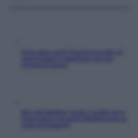
Fame dopo cena? Perché succede e 6
snack leggeri e appetitosi che non
rovinano il sonno
Non solo Maldive: scopri i coralli che si
nascondono nel nostro Mediterraneo (e
come proteggerli)