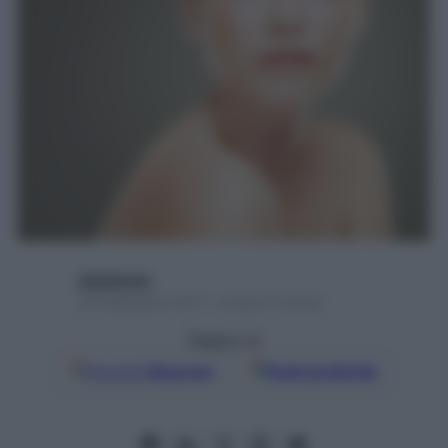
digitalmde
29 Settembre 2017 – Lettura 3 minuti
Seguici su
Google
Discover
Fonti preferite