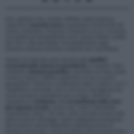
Può capitare che, svanito l’effetto abbronzatura,
rispuntino
macchie scure
a guastare l’uniformità del
nostro incarnato. Possono comparire un po’ ovunque,
ma quelle più antiestetiche sono senza dubbio quelle
del viso e del decolleté. Fortunatamente oggi
esistono diverse tecniche mediche per cancellarle.
Spesso le macchie sono dovute agli
squilibri
ormonali delle donne in gravidanza
: in questo caso,
chiamato
cloasma gravidico
, spuntano su naso, gote,
fronte e sopra il labbro superiore, un po’ a carta
geografica. Tendono a attenuarsi dopo il parto, con il
riequilibrio ormonale, ma in chi ha la carnagione più
scura possono persistere più a lungo. Simile al
cloasma è il
melasma
, che
si manifesta nelle zona
più esposte al sole
, come viso, mani e decolleté,
soprattutto dopo i 40 anni: sono dovute proprio alle
abbronzature selvagge, senza adeguata protezione.
Ma possono anche dipendere dall’assunzione di
farmaci particolari, come la pillola anticoncezionale o