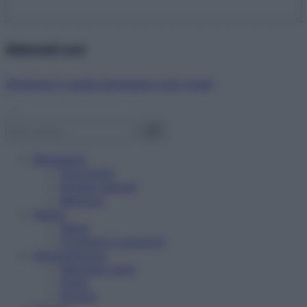
Abbonati ora!
Starbene ti regala benessere ogni mese!
Benessere
Psicologia
Rimedi naturali
Bellezza
Salute
News
Problemi e soluzioni
Alimentazione
Mangiare sano
Diete
Ricette