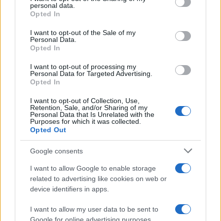
disclose it to other third parties.
personal data.
Opted In
Please note that this website/app uses one or more Google
services and may gather and store information including but
I want to opt-out of the Sale of my
Personal Data.
not limited to your visit or usage behaviour. You may click to
Opted In
grant or deny consent to Google and its third-party tags to
use your data for below specified purposes in below Google
I want to opt-out of processing my
consent section.
Personal Data for Targeted Advertising.
Opted In
I want to opt-out of Collection, Use,
Retention, Sale, and/or Sharing of my
Personal Data that Is Unrelated with the
Purposes for which it was collected.
Opted Out
Google consents
I want to allow Google to enable storage
related to advertising like cookies on web or
device identifiers in apps.
I want to allow my user data to be sent to
Google for online advertising purposes.