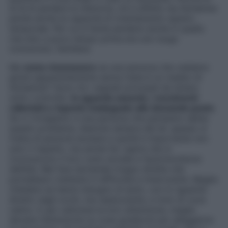
di là di perdere la memoria, chi è affetto da Alzheimer
perde anche la capacità di orientamento spazio-
temporale. Per cui è facile perdersi anche in quello
che sino a poco tempo prima era uno luogo
conosciuto, familiare.
Ma
come riconoscere
se una persona che vediamo
girare apparentemente senza meta è un malato di
Alzheimer? Sono tre i segnali principali da tenere
sotto controllo:
lo sguardo assente, i movimenti
rallentati e risposte inadeguate alle domande poste.
Se ci rivolgiamo a una persona che pensiamo abbia
questo problema, diamole sempre del lei: spesso si
tratta di persone anziane e quindi è importante non
solo il rispetto, ma anche far capire che si
riconoscono il loro ruolo sociale e l’autorevolezza
dell’età. Mai fare domande troppo dirette che
potrebbero metterle in difficoltà e innervosirle. Meglio
chiedere se hanno bisogno di aiuto, con lo sguardo
diretto negli occhi, ma rassicurante, e tono di voce
calmo. E per catturare la loro attenzione, meglio
deviare l’attenzione su cose gradevoli per alleggerire