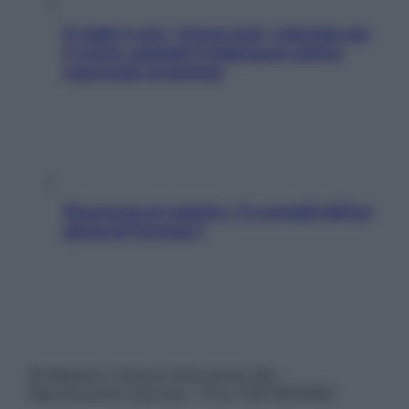
Il caldo è uno “stress test” naturale per
il cuore: quando il malessere estivo
nasconde un’aritmia
Sicurezza al volante: i 5 consigli dell’ex
pilota di Formula 1
© Belpietro Edizioni Periodiche SRL –
Riproduzione riservata – P.Iva 13673600964