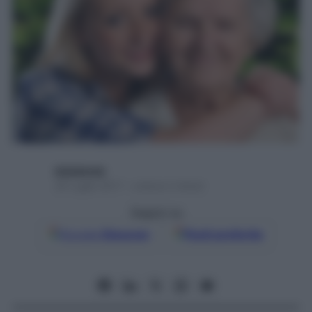
digitalmde
30 Luglio 2017 – Lettura 2 minuti
Seguici su
Google
Discover
Fonti preferite