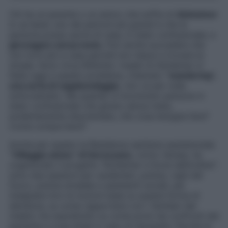
Chi ha un parente o un amico che soffre di
Alzheimer
lo sa bene: uno dei pericoli più grandi è che la
persona possa uscire di casa, in stato confusionale, e
girovagare senza meta.
Può anche succedere che
non torni più a casa perché non riesce a trovare la
strada. Sono circa 600mila i malati di Alzheimer in
Italia oggi e questo problema, chiamato
“wandering”,
una sorta di vagabondaggio,
non va per nulla
sottovalutato. Ma quando si incontrano persone in
stato confusionale che girano senza meta,
evidentemente disorientate, che cosa bisogna fare?
Come comportarsi?
Anche per questo la Residenza sanitaria assistenziale
“Villaggio amico” di Gerenzano
, vicino Varese, ha
organizzato il progetto “Alzheimer e forze dell’ordine”:
sono due sessioni per carabinieri, polizia, vigili del
fuoco, polizia stradale e assistenti sociali, per
insegnare loro le nozioni base su questa forma di
demenza, su come rapportarsi con i familiari del
malato ma soprattutto su come porsi nei confronti del
paziente e cosa dirgli in caso di necessità. Perché al