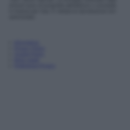
articoli sono di proprietà dell’editore o concesse
in licenza per l’uso. È vietata la riproduzione non
autorizzata.
Informativa
Privacy Policy
Cookie Policy
Note Legali
Preferenze Privacy