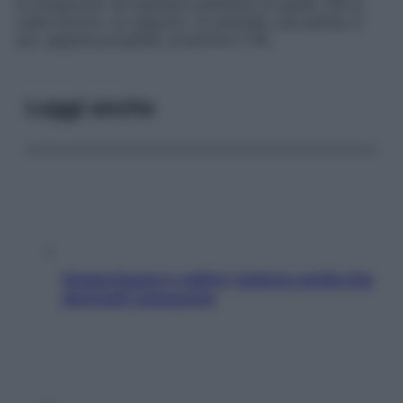
la situazione. Ad esempio parlando di quello che si
vede intorno: un negozio, un animale, una pianta. E
poi, appena possibile, avvertire il 118.
Leggi anche
Grassi buoni e cattivi: tutta la verità che
dovresti conoscere