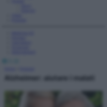
Fitness
Sport
Esercizi
Video
Podcast
Medicina AZ
Farmaci
Calcolatori
Oroscopo
Abbonamenti
Facebook
X
Instagram
Home
»
Podcast
Alzheimer: aiutare i malati