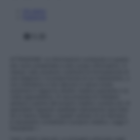
Chi siamo
Pubblicità
Facebook
X
Instagram
ATTENZIONE: Le informazioni contenute in questo
sito sono presentate a solo scopo informativo, in
nessun caso possono costituire la formulazione di
una diagnosi o la prescrizione di un trattamento, e
non intendono e non devono in alcun modo
sostituire il rapporto diretto medico-paziente o la
visita specialistica. Si raccomanda di chiedere
sempre il parere del proprio medico curante e/o di
specialisti riguardo qualsiasi indicazione riportata.
Se si hanno dubbi o quesiti sull’uso di un farmaco
è necessario contattare il proprio medico. Leggi il
Disclaimer »
Tutti i diritti riservati. Le immagini utilizzate negli