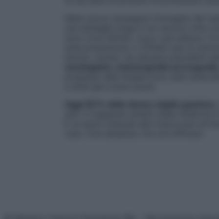
di una serie di prodotti di profumeria vend
Nella nuova campagna l’immagine del nas
una battaglia lunga e non ancora vinta co
sono circa 50mila i nuovi casi all’anno. E
sulla prevenzione. Il 33%dei casi di tu
bevuto, fumato nei decenni precedenti all
senologiche, mammografia ed ecografia
progressi nelle terapie sono stati straordi
a studi già a buon punto.
Oggi l’87% delle donne colpite guarisce
,
anni. Il traguardo ambito dalla medicina è
E un aiuto notevole alla ricerca può arriv
rosa. Così semplice, ma così efficace.
© Belpietro Edizioni Periodiche SRL – Riproduzione riser