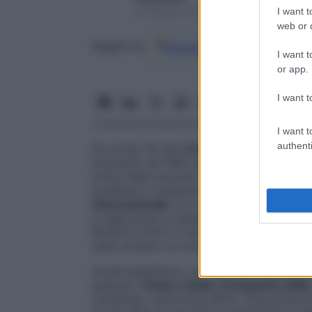
14 Ottobre 2017 – Lettura 2 minuti
I want t
web or d
Google
Discover
Fon
Seguici su
I want t
or app.
I want t
I want t
authenti
Da ormai 25 anni
il nastro rosa
è soprattu
inventato nel 1992 da Evelyn Lauder, all’
prima dalla suocera Estée: doveva esser
problema e sostenere la ricerca scientific
internazionale
con una miriade di iniziativ
a oggi grazie a questa intuizione
sono sta
Ricerca contro il cancro al seno e sono sta
stato proprio un tumore alle ovaie a stronc
Anche quest’anno, per i 25 anni del nastro
esempio l’
Estée Lauder Companies Italia
Campaign, devolverà all’Airc (Associazione