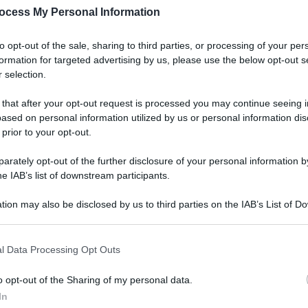
ocess My Personal Information
to opt-out of the sale, sharing to third parties, or processing of your per
formation for targeted advertising by us, please use the below opt-out s
 selection.
 that after your opt-out request is processed you may continue seeing i
ased on personal information utilized by us or personal information dis
 prior to your opt-out.
rately opt-out of the further disclosure of your personal information by
he IAB’s list of downstream participants.
tion may also be disclosed by us to third parties on the IAB’s List of 
 that may further disclose it to other third parties.
 that this website/app uses one or more Google services and may gath
l Data Processing Opt Outs
including but not limited to your visit or usage behaviour. You may click 
 to Google and its third-party tags to use your data for below specifi
o opt-out of the Sharing of my personal data.
ogle consent section.
In