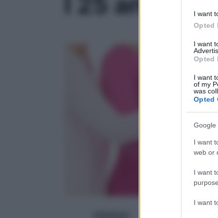
I 25 anni del
I want t
Opted 
I want 
Advertis
Opted 
I want t
of my P
was col
Opted 
Google 
I want t
web or d
I want t
purpose
I want 
digitalmde