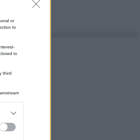
sonal or
ection to
nterest-
closed to
 third
Downstream
er and store
to grant or
ed purposes