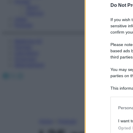
Fitness
Do Not Pr
Sport
Esercizi
Video
If you wish 
Podcast
sensitive in
confirm your
Medicina AZ
Please note
Farmaci
based ads b
Calcolatori
third parties
Oroscopo
Abbonamenti
You may sepa
Facebook
X
Instagram
parties on t
This informa
Participants
Please note
Persona
information 
deny consent
Home
»
Podcast
I want t
in below Go
Opted 