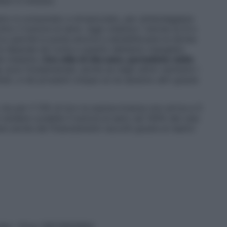
uti in ottobre.
tro è consumato e stropicciato, per simboleggiare
ntro il tumore al seno: oggi colpisce 1 donna su 8 e
cco perché si punta ancora a sensibilizzare le donne
more dipende da come e quanto abbiamo mangiato,
a malattia.
Uno stile di vita sano, periodiche visite
, sono fondamentali, anche se negli ultimi vent’anni i
nari, e nei prossimi cinque ce ne saranno altri grazie
 ma per il 13% di loro la sopravvivenza non arriva a 5
 rendere curabile il tumore al seno nel 100% dei casi.
are anche dai finanziamenti raccolti grazie al nastro
vata – P.Iva 13673600964