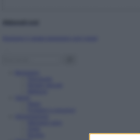
Abbonati ora!
Starbene ti regala benessere ogni mese!
Benessere
Psicologia
Rimedi naturali
Bellezza
Salute
News
Problemi e soluzioni
Alimentazione
Mangiare sano
Diete
Ricette