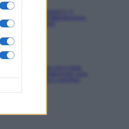
«Oggi che se magnamo?»: 4
ricette facili di Max Mariola senza
pesare gli ingredienti
Perché la pressione con il caldo
scende e sale all’improvviso: cosa
succede alle donne e cosa fare
subito