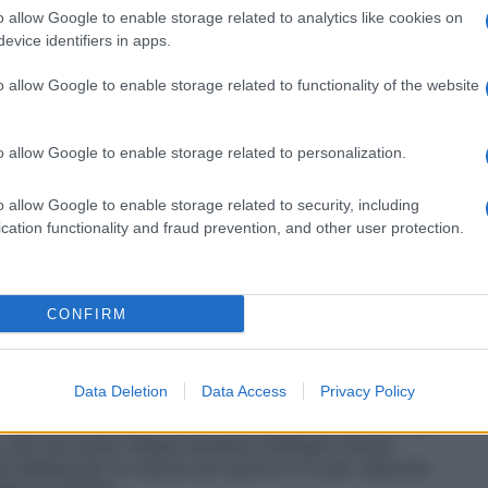
o allow Google to enable storage related to analytics like cookies on
evice identifiers in apps.
ti preferite
o allow Google to enable storage related to functionality of the website
o allow Google to enable storage related to personalization.
o allow Google to enable storage related to security, including
cation functionality and fraud prevention, and other user protection.
tto il simbolo della
lotta al tumore al seno
. Fu
epoca a capo dell’azienda di cosmetici fondata anni
e indossato per aumentare la conoscenza del
a. Un’idea che è diventata negli anni una
campagna
CONFIRM
e nei singoli Paesi legate alla raccolta fondi. Dal ’92
ti raccolti più di 35milioni di dollari
destinati alla
ti distribuiti nel mondo 80milioni di nastri rosa. E’
are Evelyn Lauder, nel 2011, all’età di 75 anni
Data Deletion
Data Access
Privacy Policy
 rosa, ci sono molti eventi e iniziative benefiche. Ad
, che nel nostro Paese sostiene la Breast Cancer
 italiana per la ricerca sul cancro) 5 € per ciascuno