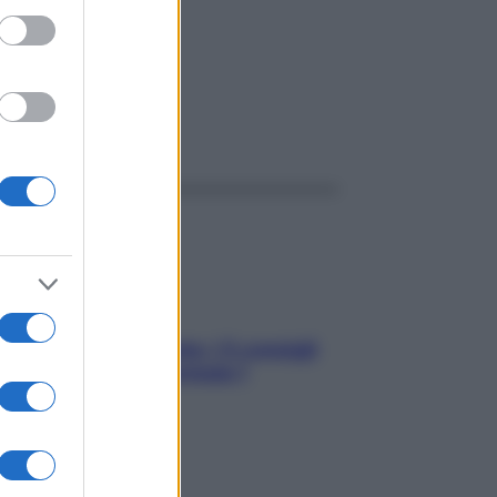
ggi anche
Sicurezza al volante: i 5 consigli
dell’ex pilota di Formula 1