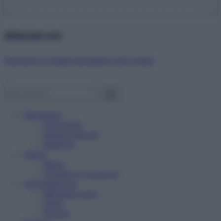
Abbonati ora!
Starbene ti regala benessere ogni mese!
Benessere
Psicologia
Rimedi naturali
Bellezza
Salute
News
Problemi e soluzioni
Alimentazione
Mangiare sano
Diete
Ricette