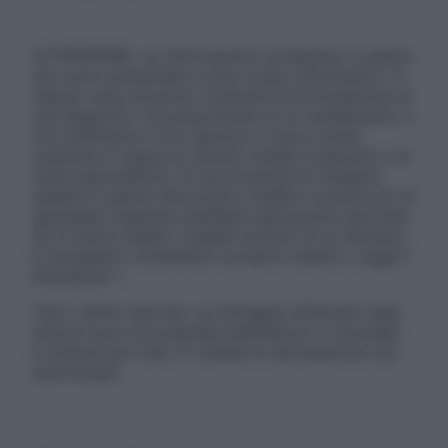
ATTENZIONE: Le informazioni contenute in questo
sito sono presentate a solo scopo informativo, in
nessun caso possono costituire la formulazione di
una diagnosi o la prescrizione di un trattamento, e
non intendono e non devono in alcun modo
sostituire il rapporto diretto medico-paziente o la
visita specialistica. Si raccomanda di chiedere
sempre il parere del proprio medico curante e/o di
specialisti riguardo qualsiasi indicazione riportata.
Se si hanno dubbi o quesiti sull’uso di un farmaco
è necessario contattare il proprio medico. Leggi il
Disclaimer »
Tutti i diritti riservati. Le immagini utilizzate negli
articoli sono di proprietà dell’editore o concesse
in licenza per l’uso. È vietata la riproduzione non
autorizzata.