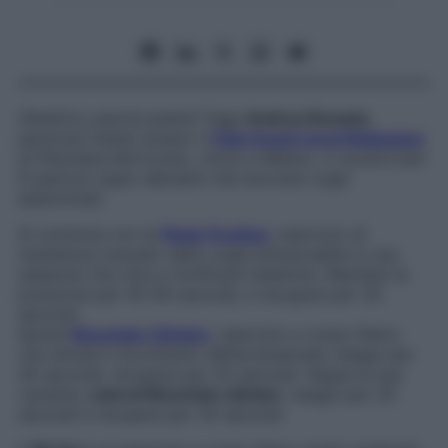
Obiettivo pancia piatta? Oggi
Andrea Ravasio
,
personal trainer presso il
Club David Lloyd Malaspina
di Peschiera Borromeo, vicino a Milano, ci mostra ben
8 esercizi super allenanti che lavorano sugli
addominali.
Si comincia con la
Plank Position
, esercizio di
resistenza mutuato dallo yoga immancabile in una
sessione che mira a tonificare l’addome. Mantieni la
posizione per 45-60 secondi, e recupera per 30
secondi.
Quindi
Mountain Climber
, esercizio a corpo libero
che simula il movimento dell’arrampicata: esegui per
40 secondi, recupera per 20 secondi. Segue la sua
variante,
Lateral Mountain climber
: esegui per 30
secondi e recupera per 30 secondi.