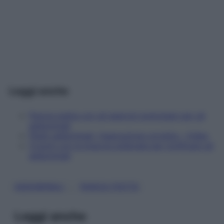
Leggi anche
Pancia piatta con gli esercizi evergreen per gli
addominali
Plank addominali, l'esecuzione corretta – Video
Crunch con le braccia sollevate per tonificare gli
addominali
, 
ADDOMINALI
PANCIA PIATTA
Leggi anche