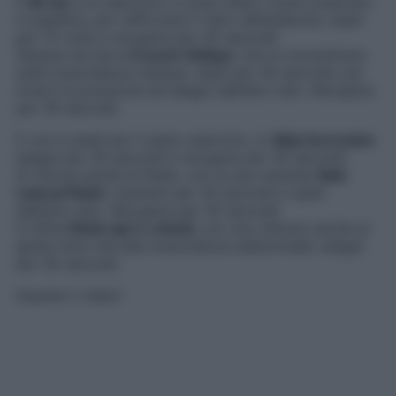
Il
Sit Up
è un esercizio a corpo libero molto praticato
in palestra, per rafforzare il retto dell’addome: ripeti
per 15 volte e recupera per 45 secondi.
Sempre da terra
Crunch Obliqui
, che si concentrano
sulla muscolatura obliqua: ripeti per 40 secondi, poi
inverti la posizione ed esegui dall’altro lato. Recupera
per 30 secondi.
E ora in piedi per il sesto esercizio, lo
Skip Incrociato
:
esegui per 30 secondi e recupera per 30 secondi.
Si ritorna quindi al Plank, con la sua variante
Side
Lateral Plank
: mantieni per 30 secondi e ripeti
dall’altro lato. Recupera per 30 secondi.
E infine
Plank apri e chiudi
, con uno stimolo anche ai
glutei oltre che alla muscolatura addominale: esegui
per 45 secondi.
Guarda il video!