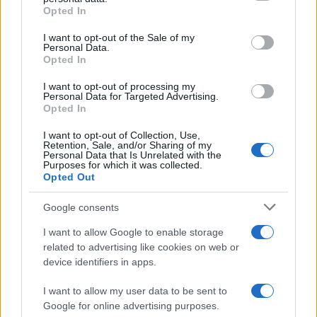
Opted In
Please note that this website/app uses one or more Google
services and may gather and store information including but
I want to opt-out of the Sale of my
Personal Data.
not limited to your visit or usage behaviour. You may click to
Opted In
grant or deny consent to Google and its third-party tags to
use your data for below specified purposes in below Google
I want to opt-out of processing my
consent section.
Personal Data for Targeted Advertising.
Opted In
I want to opt-out of Collection, Use,
Retention, Sale, and/or Sharing of my
Personal Data that Is Unrelated with the
Purposes for which it was collected.
Opted Out
Google consents
I want to allow Google to enable storage
related to advertising like cookies on web or
device identifiers in apps.
I want to allow my user data to be sent to
Google for online advertising purposes.