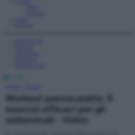
Fitness
Sport
Esercizi
Video
Podcast
Medicina AZ
Farmaci
Calcolatori
Oroscopo
Abbonamenti
Facebook
X
Instagram
Home
»
Fitness
Workout pancia piatta: 8
esercizi efficaci per gli
addominali – Video
Da Andrea Ravasio, personal trainer presso il club