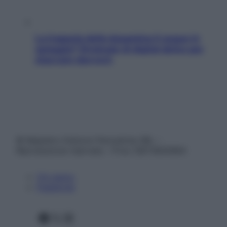
La trappola della dopamina ti segue in
spiaggia? Strategie di digital detox per
staccare davvero
© Belpietro Edizioni Periodiche SRL –
Riproduzione riservata – P.Iva 13673600964
Chi siamo
Pubblicità
Facebook
X
Instagram