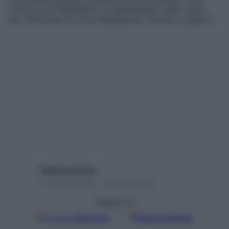
David Lloyd Malaspina, un allenamento bello tosto
per rafforzare la zona dell’addome. Pronta a sudare?
Caterina Caristo
11 Ottobre 2022 – Lettura 2 minuti
Seguici su
Google
Discover
Fonti preferite