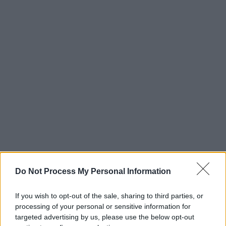
Do Not Process My Personal Information
If you wish to opt-out of the sale, sharing to third parties, or
processing of your personal or sensitive information for
targeted advertising by us, please use the below opt-out