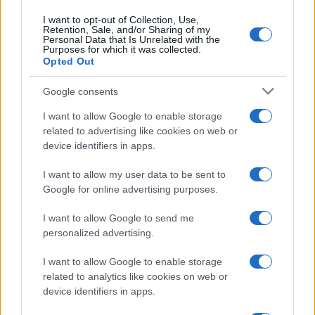
I want to opt-out of Collection, Use,
Retention, Sale, and/or Sharing of my
Personal Data that Is Unrelated with the
Purposes for which it was collected.
Opted Out
Google consents
I want to allow Google to enable storage
related to advertising like cookies on web or
device identifiers in apps.
I want to allow my user data to be sent to
Google for online advertising purposes.
I want to allow Google to send me
personalized advertising.
I want to allow Google to enable storage
related to analytics like cookies on web or
device identifiers in apps.