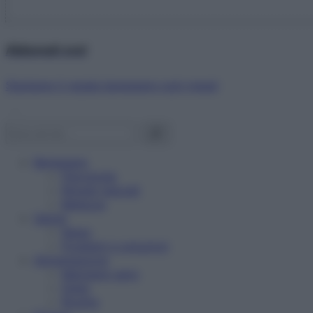
Abbonati ora!
Starbene ti regala benessere ogni mese!
Benessere
Psicologia
Rimedi naturali
Bellezza
Salute
News
Problemi e soluzioni
Alimentazione
Mangiare sano
Diete
Ricette