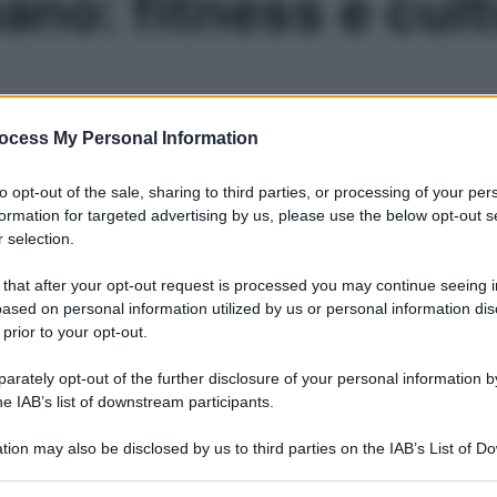
no: fitness e cult
ocess My Personal Information
re, camminando, strade e piazze delle città italiane. Scopri 
to opt-out of the sale, sharing to third parties, or processing of your per
formation for targeted advertising by us, please use the below opt-out s
Le
 selection.
 that after your opt-out request is processed you may continue seeing i
ased on personal information utilized by us or personal information dis
 prior to your opt-out.
rately opt-out of the further disclosure of your personal information by
he IAB’s list of downstream participants.
tion may also be disclosed by us to third parties on the IAB’s List of 
 that may further disclose it to other third parties.