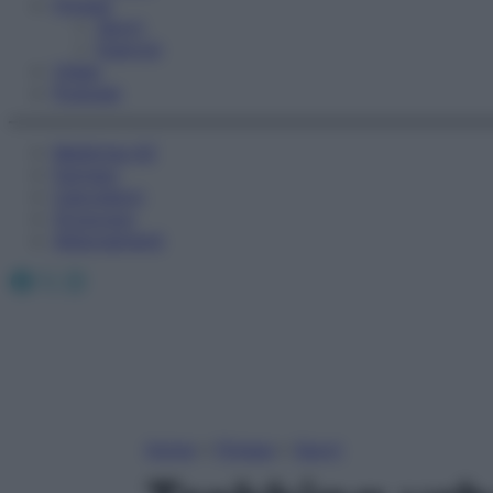
Fitness
Sport
Esercizi
Video
Podcast
Medicina AZ
Farmaci
Calcolatori
Oroscopo
Abbonamenti
Facebook
X
Instagram
Home
»
Fitness
»
Sport