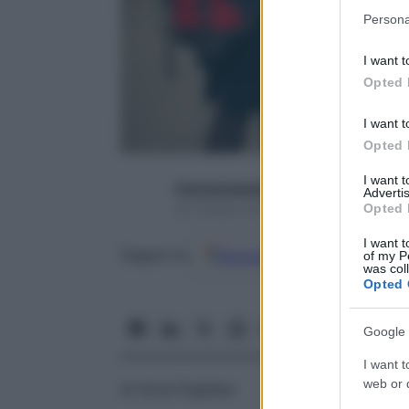
Please note
Persona
information 
deny consent
I want t
in below Go
Opted 
I want t
Opted 
I want 
francescapapa07
Advertis
Opted 
25 Ottobre 2016 – Lettura 3 minuti
I want t
Google
Discover
Fon
Seguici su
of my P
was col
Opted 
Google 
I want t
web or d
di Anna Pugliese