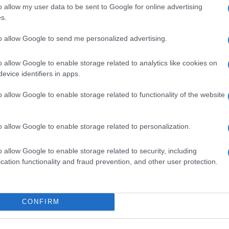
o allow my user data to be sent to Google for online advertising
 Trekking Urbano
: per un giorno si cammina tra
s.
coprirne bellezze e scorci. Una sana combinazione di
to allow Google to send me personalized advertising.
ione, coinvolge dal capoluogo al più piccolo comune e
o allow Google to enable storage related to analytics like cookies on
za e per difficoltà, adatti sia a persone allenate sia
evice identifiers in apps.
sito
trekkingurbano.info
per visualizzare i percorsi
e
guide
(gratuite o con un piccolo contributo).
o allow Google to enable storage related to functionality of the website
IEDE
– Le camminate hanno una durata da una a
a 1800 calorie
. Per ottimizzarne i benefici è
o allow Google to enable storage related to personalization.
flettere le ginocchia e sollevare un piede dopo l’altro,
si trasformi in un’occasione di
benessere
devi usare
o allow Google to enable storage related to security, including
cation functionality and fraud prevention, and other user protection.
spiega Giovanni Gruden, istruttore di nordic walking
i Venezia Giulia). «
Il movimento inizia dal tallone per
rno, sull’arco plantare e sul metatarso sino a perdere il
CONFIRM
del piede, che spinge, concludendo così il passo.
 meno e riuscirai a fare più chilometri, in meno