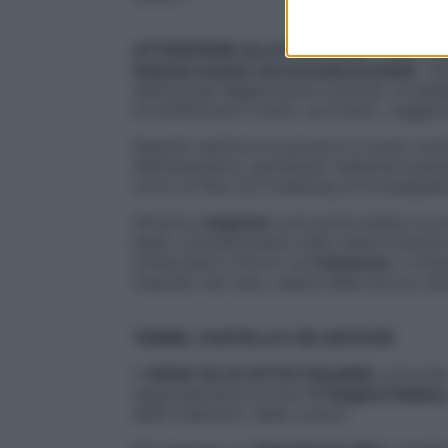
ATTENZIONE ALLA POSTURA
– Evita za
indossa scarpe con la suola morbida
. «A
addominali leggermente contratti, le spal
sovraffaticare il tratto cervicale», suggeri
Quando sentirai di muoverti in modo scio
diaframmatica, gonfiando l’addome quando 
corto di fiato se il trekking si fa impegna
All’inizio
respirare
così potrà essere un po
piedi, concentrandoti sulla cassa toracica
ottimizzare il lavoro sul
trasverso
, il mu
inspirato dal naso, espira dalla bocca, le
TERME, CASTELLI E VIE ANTICHE
> SONO 53 LE CITTÀ ITALIANE
coinvolte
rappresentanza di ben
17 Regioni italiane
delle tradizioni, della cultura.