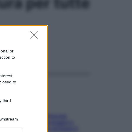
ura per tutte
tutti gli itinerari
sonal or
ection to
ggi anche
nterest-
closed to
 third
Fame dopo cena? Perché
Downstream
succede e 6 snack leggeri e
appetitosi che non rovinano il