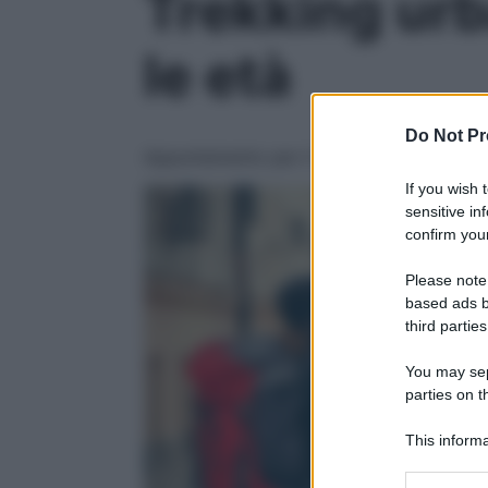
Trekking urba
le età
Do Not Pr
Appuntamento per il 31 ottobre per riscopri
If you wish 
sensitive in
confirm your
Please note
based ads b
third parties
You may sepa
parties on t
This informa
Participants