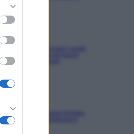
sonno
er and store
to grant or
ed purposes
Non solo Maldive: scopri i coralli
che si nascondono nel nostro
Mediterraneo (e come
proteggerli)
In menopausa il rischio d’infarto
aumenta: è ora di rinforzare il
cuore