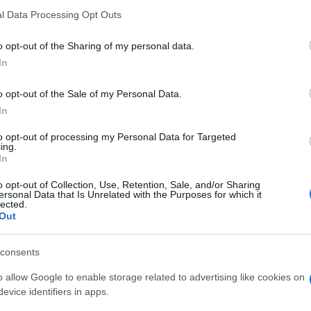
 that this website/app uses one or more Google services and may gath
l Data Processing Opt Outs
including but not limited to your visit or usage behaviour. You may click 
 to Google and its third-party tags to use your data for below specifi
o opt-out of the Sharing of my personal data.
ogle consent section.
In
o opt-out of the Sale of my Personal Data.
In
to opt-out of processing my Personal Data for Targeted
ing.
In
o opt-out of Collection, Use, Retention, Sale, and/or Sharing
ti preferite
ersonal Data that Is Unrelated with the Purposes for which it
lected.
Out
consents
o allow Google to enable storage related to advertising like cookies on
evice identifiers in apps.