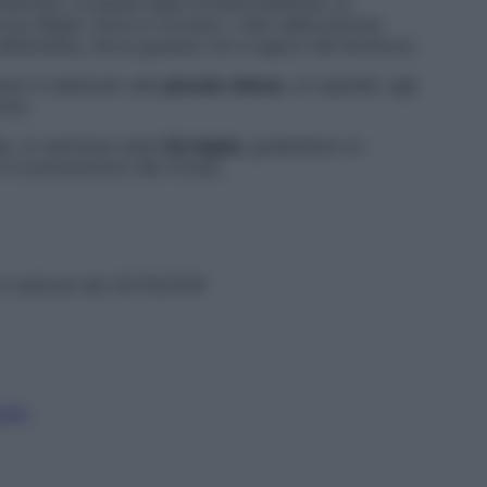
nferrato, si passa dalla fontana Bollente, di
orso Bagni, dove si trovano i resti della piscina
l’enoteca, dove gustare vini e sapori del territorio.
erario è dedicato alle
piccole chiese
, ai capitelli, agli
ire.
iale, si cammina sulla
Via Appia
, godendosi un
e il promontorio del Circeo.
n edicola dal 25/10/2016
usto