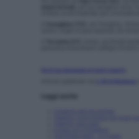
Per esempio ad
Aqui Terme (AL)
, nel Mo
acqua termale
, per poi spingersi verso C
romana, di età imperiale, per concludere al
A
Conegliano (TV)
, nel Trevigiano, l’itin
oratori, luoghi di pace assoluta, da riscopr
A
Terracina (LT)
, invece, sul litorale laz
panorama straordinario sull’Agro Pontino 
Fai la tua domanda ai nostri esperti
Articolo pubblicato sul
n.45 di Starbene
i
Leggi anche
Il trekking alla tua portata
Trekking: come iniziare nel modo gi
Trekking vista mare
In linea con il fitwalking
Camminare bene… in 3 passi