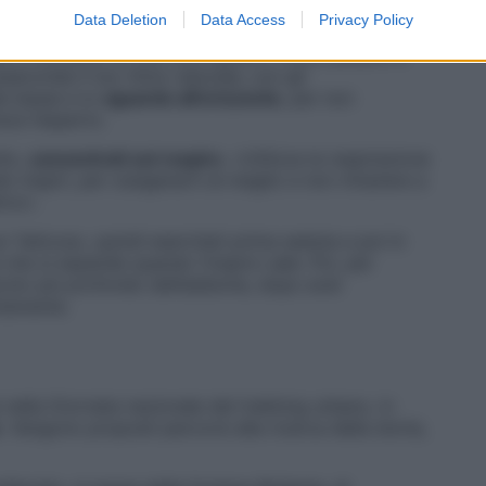
Data Deletion
Data Access
Privacy Policy
ini e borsette su una sola spalla o molto pesanti e
sseconda il tuo ritmo naturale, con gli
le basse e lo
sguardo all’orizzonte
, per non
sce l’esperto.
lto,
concentrati sul respiro
. «Utilizza la respirazione
inspiri, per ossigenarti al meglio e non rimanere a
tivo».
’ faticoso, quindi esercitati prima seduta e poi in
 che si espande quando l’inspiro sale. Poi, per
scolo più profondo dell’addome, dopo aver
ntamente.
 nella Giornata nazionale del trekking urbano, in
. Vengono proposti percorsi alla ricerca della storia,