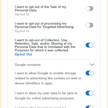
Please note that this website/app uses one or more Google
services and may gather and store information including but
I want to opt-out of the Sale of my
Personal Data.
not limited to your visit or usage behaviour. You may click to
Opted In
grant or deny consent to Google and its third-party tags to
use your data for below specified purposes in below Google
I want to opt-out of processing my
consent section.
Personal Data for Targeted Advertising.
Opted In
I want to opt-out of Collection, Use,
Retention, Sale, and/or Sharing of my
Personal Data that Is Unrelated with the
Purposes for which it was collected.
Opted Out
Google consents
I want to allow Google to enable storage
related to advertising like cookies on web or
device identifiers in apps.
I want to allow my user data to be sent to
Google for online advertising purposes.