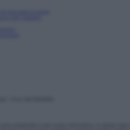
10 mila passi al giorno
re: tutti i benefici
onumore
amminare?
vata – P.Iva 13673600964
sono presentate a solo scopo informativo, in nessun caso p