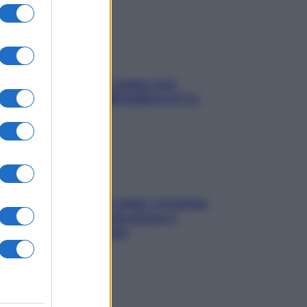
Aria condizionata: usala così,
senza rischiare raffreddore & Co.
Mindfulness tra le vette: a Cortina
due giorni lontani da stress e
ansia da smartphone