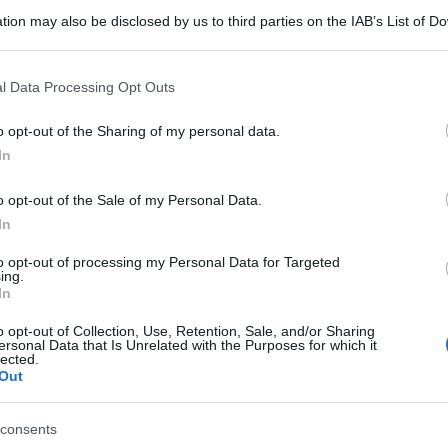
rie si bruciano c
tion may also be disclosed by us to third parties on the IAB’s List of 
 that may further disclose it to other third parties.
 that this website/app uses one or more Google services and may gath
li (età, sesso, livello di allenamento), ma è alto, a fronte d
l Data Processing Opt Outs
including but not limited to your visit or usage behaviour. You may click 
ovi anche il programma per cominciare
 to Google and its third-party tags to use your data for below specifi
o opt-out of the Sharing of my personal data.
ogle consent section.
In
Le
o opt-out of the Sale of my Personal Data.
In
to opt-out of processing my Personal Data for Targeted
ing.
In
o opt-out of Collection, Use, Retention, Sale, and/or Sharing
ersonal Data that Is Unrelated with the Purposes for which it
lected.
Out
consents