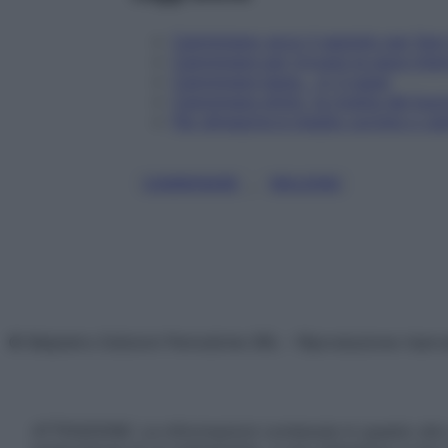
Camminare: ecco il segreto per fare 
Camminare per trovare la pace interio
Camminare bene… in 3 passi
Camminare dritto, la ricetta del bu
Per dimagrire è meglio correre o c
, 
CAMMINARE
WALKING
© Belpietro Edizioni Periodiche SRL – Riproduzione riser
ATTENZIONE: Le informazioni contenute in questo sito 