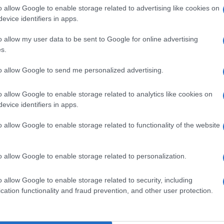
o allow Google to enable storage related to advertising like cookies on
evice identifiers in apps.
o allow my user data to be sent to Google for online advertising
s.
to allow Google to send me personalized advertising.
o allow Google to enable storage related to analytics like cookies on
evice identifiers in apps.
o allow Google to enable storage related to functionality of the website
ti preferite
o allow Google to enable storage related to personalization.
o allow Google to enable storage related to security, including
cation functionality and fraud prevention, and other user protection.
ie
, se si cammina a passo veloce per un’ora. «Il
abili
, come il peso corporeo, il sesso (gli uomini