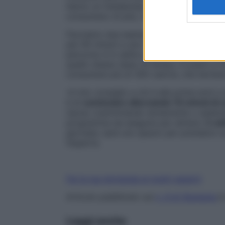
hanno un metabolismo più veloce rispetto a
consumano di più), l’andatura», avverte
E
Facciamo due esempi. Una
donna
molto a
per 60 minuti a una velocità moderata (5
percorso è in salita spende di più: 300 ca
quello stesso lasso di tempo, in piano e m
consumare più di 300 calorie, che lievitan
«Il mio consiglio a chi è alle prime armi 
è di
cominciare alternando 10 minuti di
riposo (camminando lentamente o sedendosi
programma da eseguire per almeno
3 vol
giornata: sarà uno spazio per prendersi cu
l’esperta.
Fai la tua domanda ai nostri esperti
Articolo pubblicato sul
n. 9 di Starbene
i
Leggi anche