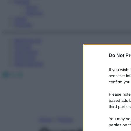
Fitness
Sport
Esercizi
Video
Podcast
Medicina AZ
Farmaci
Calcolatori
Do Not Pr
Oroscopo
Abbonamenti
If you wish 
Facebook
X
Instagram
sensitive in
confirm your
Please note
based ads b
third parties
You may sepa
Home
»
Fitness
parties on t