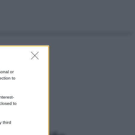
sonal or
ection to
nterest-
closed to
 third