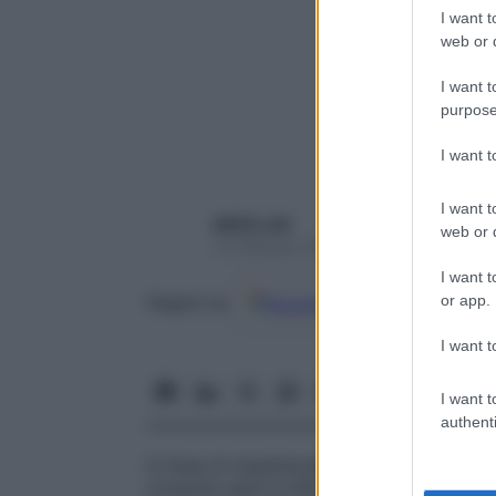
I want t
web or d
I want t
purpose
I want 
I want t
admin_wp
web or d
14 Febbraio 2020 – Lettura 2 minuti
I want t
or app.
Google
Discover
Fon
Seguici su
I want t
I want t
authenti
In linea di massima
si bruciano 300 calor
consumo però è influenzato da
molte vari