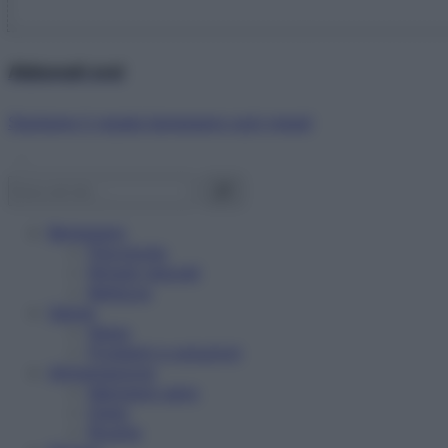
Abbonati ora!
Starbene ti regala benessere ogni mese!
Benessere
Psicologia
Rimedi naturali
Bellezza
Salute
News
Problemi e soluzioni
Alimentazione
Mangiare sano
Diete
Ricette