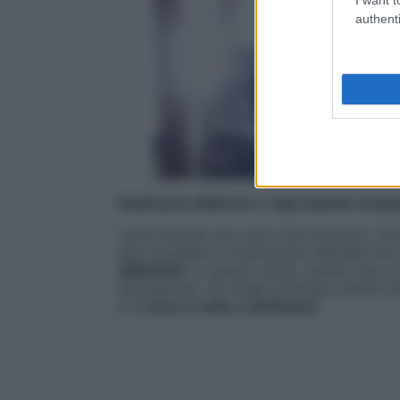
authenti
Quali pesi utilizzare e ogni quanto esegui
I pesi indicati non sono mai eccessivi, in
tipo di pesetto è facilmente reperibili ne
AMAZON
: in questo modo, questo tipo di
domestiche, nei ritagli di tempo (niente pi
è di
circa 3 volte a settimana
.