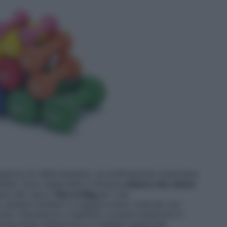
esercizi di rafforzamento, la tonificazione muscolare,
bilità. Sono disponibili in diverse
misure che vanno
rsi allo sport,
fino ai 5kg
per i più
o sempre venduti in coppia e sono costruiti con
a, robustezza e stabilità. La parte esteriore in
ole presa antiscivolo e il design esagonale