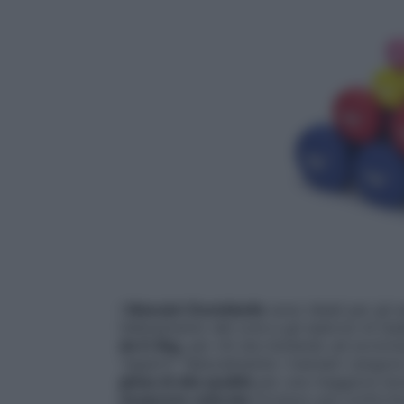
I
Manubri Dumbbells
sono ideali per gli 
l’allenamento del core e gli esercizi di sta
da 0.5kg
, per chi sta iniziando ad avvicina
“esperti”. Naturalmente i manubri vengon
ghisa di alta qualità
per una maggiore durat
neoprene colorata
fornisce una confortev