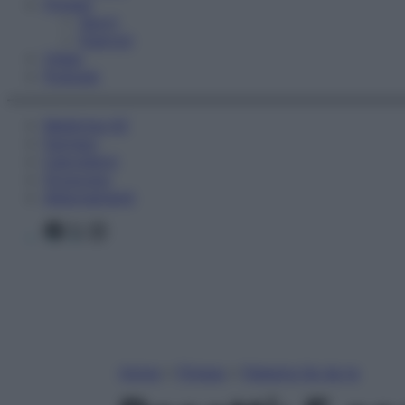
Fitness
Sport
Esercizi
Video
Podcast
Medicina AZ
Farmaci
Calcolatori
Oroscopo
Abbonamenti
Facebook
X
Instagram
Home
»
Fitness
»
Palestra fai da te