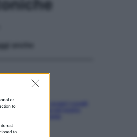
 toniche
ggi anche
sonal or
Non solo Maldive: scopri i coralli
ection to
che si nascondono nel nostro
Mediterraneo (e come
proteggerli)
nterest-
closed to