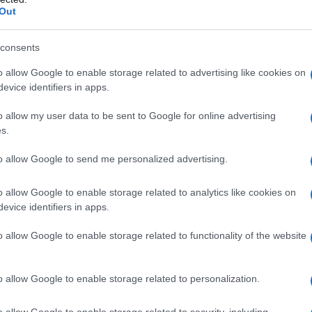
nne.
Out
oniche
, è necessario individuare il tipo di inestetismo
consents
 nemico prima di iniziare la battaglia…”.
o allow Google to enable storage related to advertising like cookies on
depositi di tipo adiposo o cellulite, agli
esercizi
evice identifiers in apps.
eta ipocalorica (o drenante, nel caso di ritenzione
obico
(per bruciare i grassi e, dunque, la “ciccia”).
o allow my user data to be sent to Google for online advertising
nali
: se la pancetta è costituita da grasso, i soli
co.
s.
semplicemente prive di tono
(non grasse ma con
to allow Google to send me personalized advertising.
i pesetti potrebbero essere la soluzione ideale e più
 tonico.
o allow Google to enable storage related to analytics like cookies on
evice identifiers in apps.
o allow Google to enable storage related to functionality of the website
o allow Google to enable storage related to personalization.
o allow Google to enable storage related to security, including