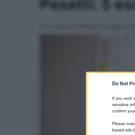
Pesetti: 5 es
Ecco 5 esercizi tonificanti da eseguire co
Do Not Pr
If you wish 
sensitive in
confirm your
Please note
based ads b