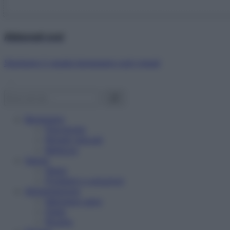
Abbonati ora!
Starbene ti regala benessere ogni mese!
Benessere
Psicologia
Rimedi naturali
Bellezza
Salute
News
Problemi e soluzioni
Alimentazione
Mangiare sano
Diete
Ricette