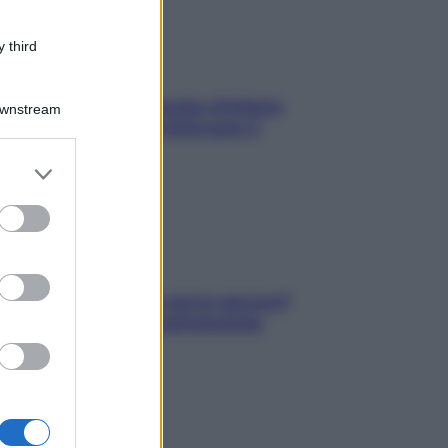
 third
In menopausa il rischio d’infarto
Downstream
aumenta: è ora di rinforzare il
cuore
er and store
to grant or
ed purposes
Contare le calorie serve ancora?
La risposta della nutrizionista