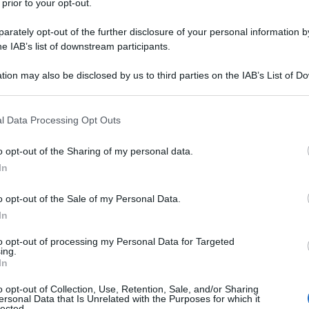
 prior to your opt-out.
rately opt-out of the further disclosure of your personal information by
he IAB’s list of downstream participants.
tion may also be disclosed by us to third parties on the IAB’s List of 
 that may further disclose it to other third parties.
 that this website/app uses one or more Google services and may gath
l Data Processing Opt Outs
including but not limited to your visit or usage behaviour. You may click 
 to Google and its third-party tags to use your data for below specifi
o opt-out of the Sharing of my personal data.
ogle consent section.
In
ti preferite
o opt-out of the Sale of my Personal Data.
In
to opt-out of processing my Personal Data for Targeted
ing.
In
 donna, soprattutto
superati i 30 anni di età
. Infatti,
o opt-out of Collection, Use, Retention, Sale, and/or Sharing
lla “gravità” e ad
essere colpita da
cellulite
e adipe
,
ersonal Data that Is Unrelated with the Purposes for which it
va il caratteristico effetto “tendina” (pelle o adipe
lected.