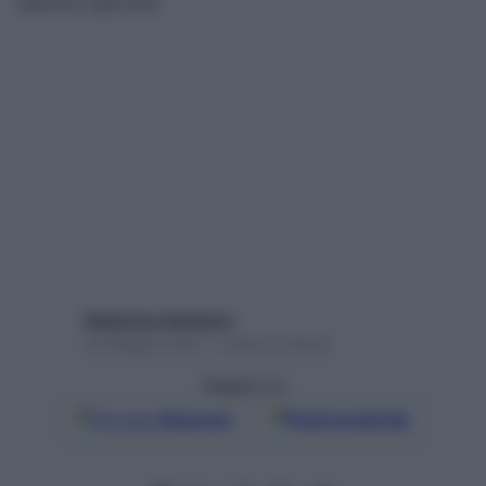
pancia e girovita
Redazione Starbene
23 Maggio 2025 – Lettura 2 minuti
Seguici su
Google
Discover
Fonti preferite