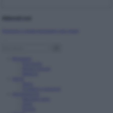
Abbonati ora!
Starbene ti regala benessere ogni mese!
Benessere
Psicologia
Rimedi naturali
Bellezza
Salute
News
Problemi e soluzioni
Alimentazione
Mangiare sano
Diete
Ricette