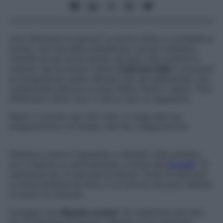
Vuoi eliminare la pancia? La prima sfida si combatte a
tavola, con una dieta equilibrata, ma per ottenere
risultati al top serve anche una gym che tonifichi e
rassodi. Qui la nostra trainer
Caterina Falhi
ti propone
un programma molto efficace per gli addominali, che
comprende esercizi a corpo libero facili e veloci. Puoi
effettuarlo dove vuoi, ti serve solo un tappetino.
Ripeti il circuito per 4/6 volte, in base alla tua
preparazione e al tempo che hai a disposizione.
Sistema a terra il tappetino e sdraiati sulla schiena,
con il bacino in retroversione, e inizia dal
Crunch
: 15
ripetizioni più 10 secondi di riposo. Evita di staccare
la zona lombare da terra: è un errore che può mettere
a rischio la colonna.
Prosegui con
Bicycle crunch
(10 ripetizioni per lato
più 10 secondi di riposo). Attenta a non muovere