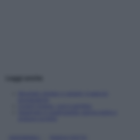
Leggi anche
Mountain climber e varianti: 4 esercizi
bruciacalorie
Crunch inverso, così è perfetto
Superman in quadrupedia: pancia piatta e
postura corretta
, 
ADDOMINALI
PANCIA PIATTA