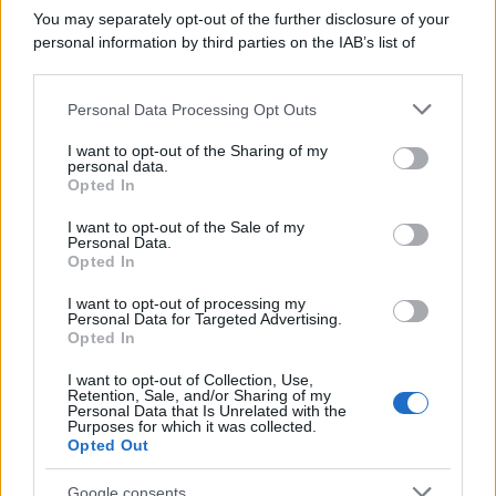
You may separately opt-out of the further disclosure of your
personal information by third parties on the IAB’s list of
downstream participants.
Personal Data Processing Opt Outs
This information may also be disclosed by us to third parties
on the IAB’s List of Downstream Participants that may further
I want to opt-out of the Sharing of my
disclose it to other third parties.
personal data.
Opted In
Please note that this website/app uses one or more Google
services and may gather and store information including but
I want to opt-out of the Sale of my
Personal Data.
not limited to your visit or usage behaviour. You may click to
Opted In
grant or deny consent to Google and its third-party tags to
use your data for below specified purposes in below Google
I want to opt-out of processing my
consent section.
Personal Data for Targeted Advertising.
Opted In
I want to opt-out of Collection, Use,
Retention, Sale, and/or Sharing of my
Personal Data that Is Unrelated with the
Purposes for which it was collected.
Opted Out
Google consents