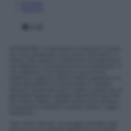
Chi siamo
Pubblicità
Facebook
X
Instagram
ATTENZIONE: Le informazioni contenute in questo
sito sono presentate a solo scopo informativo, in
nessun caso possono costituire la formulazione di
una diagnosi o la prescrizione di un trattamento, e
non intendono e non devono in alcun modo
sostituire il rapporto diretto medico-paziente o la
visita specialistica. Si raccomanda di chiedere
sempre il parere del proprio medico curante e/o di
specialisti riguardo qualsiasi indicazione riportata.
Se si hanno dubbi o quesiti sull’uso di un farmaco
è necessario contattare il proprio medico. Leggi il
Disclaimer »
Tutti i diritti riservati. Le immagini utilizzate negli
articoli sono di proprietà dell’editore o concesse