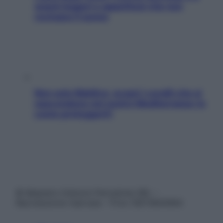
snack leggeri e appetitosi che non
rovinano il sonno
Non solo Maldive: scopri i coralli che si
nascondono nel nostro Mediterraneo (e
come proteggerli)
© Belpietro Edizioni Periodiche SRL –
Riproduzione riservata – P.Iva 13673600964