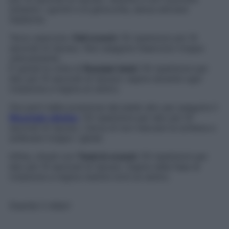
soltanto i gomiti e le ginocchia, senza attivare
l’addome.
Terzo esercizio:
Full crunch
(15 ripetizioni più 10
secondi di riposo). Non eseguire l’esercizio troppo
velocemente.
È quindi la volta di
Russian twist
(10 ripetizioni per
lato più 10 secondi di riposo): espira durante ogni
rotazione e inspira al centro.
Ora parti dalla posizione del plank alto per eseguire il
Mountain climber
(10 ripetizioni per lato più 10
secondi di riposo). Cerca di non inarcare la schiena e
sollevare troppo i glutei.
Infine, chiudi con
Twist & crunch
(10 ripetizioni per
lato più 10 secondi di riposo). Espira nella fase di
rotazione e inspira mentre torni al centro.
Guarda il video!