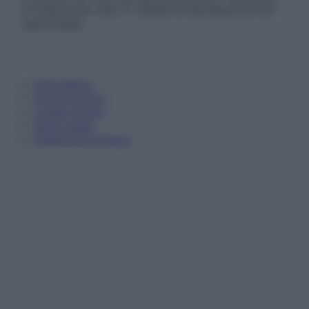
in licenza per l’uso. È vietata la riproduzione non
autorizzata.
Informativa
Privacy Policy
Cookie Policy
Note Legali
Preferenze Privacy