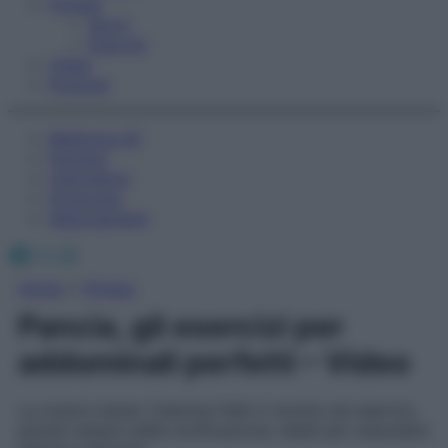
Fitness
Sport
Esercizi
Video
Podcast
Medicina AZ
Farmaci
Calcolatori
Oroscopo
Abbonamenti
Facebook
X
Instagram
Home
»
Fitness
Pancia, gli esercizi per
addominali perfetti – Video
La nostra trainer Caterina Falhi ti mostra sei esercizi,
grandi classici della tonificazione, ideali per rassodare