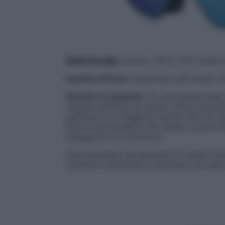
Bollé Nevada
; prezzo: 159 €; info: bolle.
Il punto di forza
. L’ampiezza del campo vi
Perché ci è piaciuta
. Ha una doppia lente
sistema assicura un campo visivo estrema
graffiarsi con maggiore facilità. Ma ciò ch
lente fotocromatica, che passa in pochi a
(categoria 1) e viceversa.
Una proprietà che permette di vedere bene
costretti a sollevare la maschera sul cas