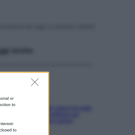
otezione dai raggi Uv, perfetta visibilità
ggi anche
sonal or
ection to
Doccia, lavarsi tutti i giorni fa male
alla pelle? I miti da sfatare per
proteggerla davvero senza
nterest-
stressarla
closed to