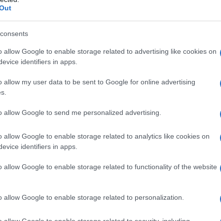
Out
o essere
polarizzate
, caratteristica che attenua i
blu e rosse sono l’ideale quando il sole risplende,
consents
nsigliate nelle giornate di cielo lattiginoso, quando si
ti in pista, così come nelle ore pomeridiane, in cui
o allow Google to enable storage related to advertising like cookies on
.
evice identifiers in apps.
 con
lenti intercambiabili
. Ottime anche le lenti
o allow my user data to be sent to Google for online advertising
amente a ogni condizione di luminosità. Infine, le
s.
attamento che impedisce la formazione di goccioline
 segnalato sulla confezione).
to allow Google to send me personalized advertising.
o allow Google to enable storage related to analytics like cookies on
evice identifiers in apps.
pi di maschere: quelle “senza montatura”
, con una
ettamente sul viso, e quelle
con una montatura
o allow Google to enable storage related to functionality of the website
mpo visivo più ampio, le altre sono più solide e si
telaio importante presentano poi di solito una serie
o allow Google to enable storage related to personalization.
e lenti per evitare gli appannamenti.
o allow Google to enable storage related to security, including