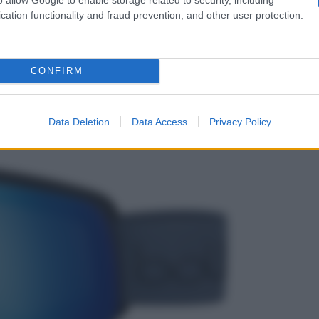
cation functionality and fraud prevention, and other user protection.
ella stessa marca e della stessa linea
: così si ha la
etro. Questo assicura il massimo comfort e una
ione meteorologica.
CONFIRM
Data Deletion
Data Access
Privacy Policy