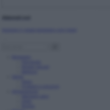
Abbonati ora!
Starbene ti regala benessere ogni mese!
Benessere
Psicologia
Rimedi naturali
Bellezza
Salute
News
Problemi e soluzioni
Alimentazione
Mangiare sano
Diete
Ricette