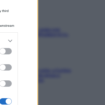
 third
Downstream
Aria condizionata: usala così,
senza rischiare raffreddore & Co.
er and store
to grant or
ed purposes
Mindfulness tra le vette: a Cortina
due giorni lontani da stress e
ansia da smartphone