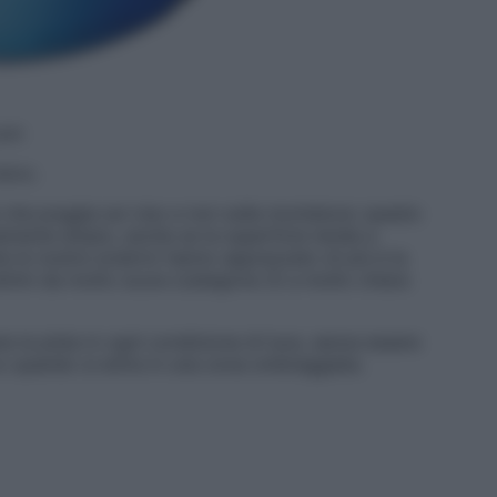
com
sivo.
 che poggia sul viso e non sulla montatura: questo
mente ampio, anche se la superficie tende a
e le nostre sciatrici hanno apprezzato di più è la
ttimi da molto scura (categoria 3) a molto chiara
 la pista in ogni condizione di luce, senza essere
co quando si entra in una zona ombreggiata.