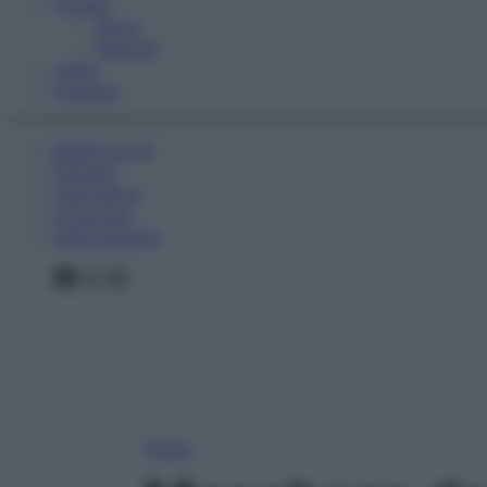
Fitness
Sport
Esercizi
Video
Podcast
Medicina AZ
Farmaci
Calcolatori
Oroscopo
Abbonamenti
Facebook
X
Instagram
Home