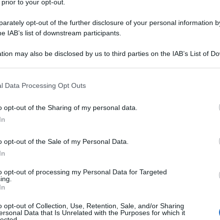
 prior to your opt-out.
rately opt-out of the further disclosure of your personal information by
he IAB’s list of downstream participants.
tion may also be disclosed by us to third parties on the IAB’s List of 
 that may further disclose it to other third parties.
 that this website/app uses one or more Google services and may gath
l Data Processing Opt Outs
including but not limited to your visit or usage behaviour. You may click 
ti preferite
 to Google and its third-party tags to use your data for below specifi
o opt-out of the Sharing of my personal data.
ogle consent section.
In
o opt-out of the Sale of my Personal Data.
In
ono anche da una
buona maschera
, fondamentale
to opt-out of processing my Personal Data for Targeted
ing.
proteggere gli occhi dai
raggi Uv
, che in montagna
In
engono riflessi dal manto nevoso.
o opt-out of Collection, Use, Retention, Sale, and/or Sharing
ersonal Data that Is Unrelated with the Purposes for which it
lected.