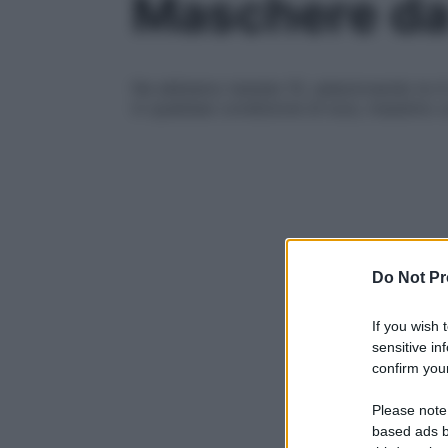
Maschere da s
Ne abbiamo testate 10, selezionando le 4 c
in qualsiasi condizione di luce, massimo 
Do Not Pr
If you wish 
sensitive in
confirm your
Please note
based ads b