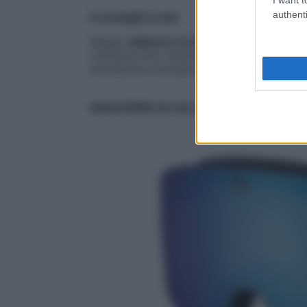
authenti
Il consiglio in più
Meglio
abbinare la maschera a un casco d
certezza che i bordi coincidano al millim
protezione ottimale con qualsiasi condiz
MASCHERE DA SCI, LE 4 MIGLIORI