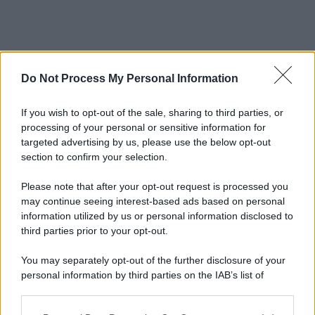
Do Not Process My Personal Information
If you wish to opt-out of the sale, sharing to third parties, or
processing of your personal or sensitive information for
targeted advertising by us, please use the below opt-out
section to confirm your selection.
Please note that after your opt-out request is processed you
may continue seeing interest-based ads based on personal
information utilized by us or personal information disclosed to
third parties prior to your opt-out.
You may separately opt-out of the further disclosure of your
personal information by third parties on the IAB’s list of
downstream participants.