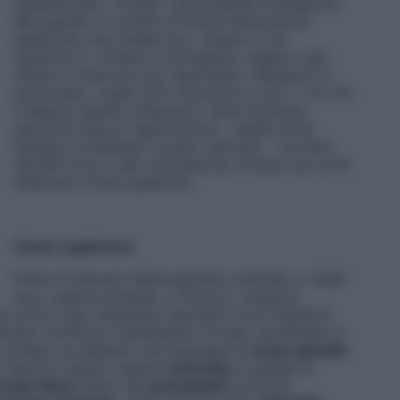
qualsiasi altro “troppo” sia possibile immaginare.
Ma quando si trovano di fronte all’istruttore
palestrato che chiede loro: «Qual è il tuo
obiettivo?», iniziano a farfugliare, negano ogni
difetto e finiscono per rispondere: «Nessuno in
particolare, voglio solo muovermi un po’». Con Fit
is Beauty questo imbarazzo viene azzerato,
perché la fase di registrazione – quella dove
bisogna confessare i propri “peccati” – avviene
davanti al pc o allo smartphone, lontano da occhi
indiscreti e fisici palestrati.
Come registrarsi
Prima di attivare l’abbonamento (mensile, a 14,99
euro, oppure annuale, a 78 euro), vengono
 Per prima cosa, dobbiamo decidere cosa vogliamo
icare, tonificare mantenendo la linea, aumentare la
ivelare se abbiamo una tipologia di
corpo ginoide
u fianchi e glutei) oppure
androide
(il grasso si
cizio
fisico
siamo dei
principianti
(come la