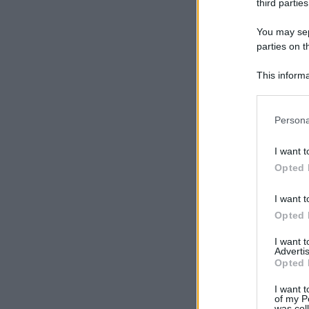
third parties
You may sepa
parties on t
This informa
Participants
Please note
Persona
information 
deny consent
I want t
in below Go
Opted 
I want t
Opted 
I want 
Advertis
Opted 
I want t
of my P
was col