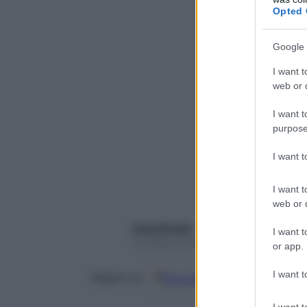
Opted 
Google 
I want t
web or d
I want t
purpose
I want 
I want t
web or d
Paola Rinaldi
I want t
18 Ottobre 2022 – Lettura 5 minuti
or app.
I want t
Google
Discover
Fon
Seguici su
I want t