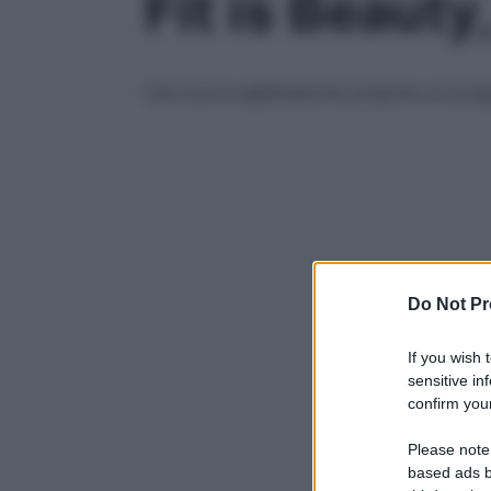
Fit is Beauty
Una nuova applicazione propone un progr
Do Not Pr
If you wish 
sensitive in
confirm your
Please note
based ads b