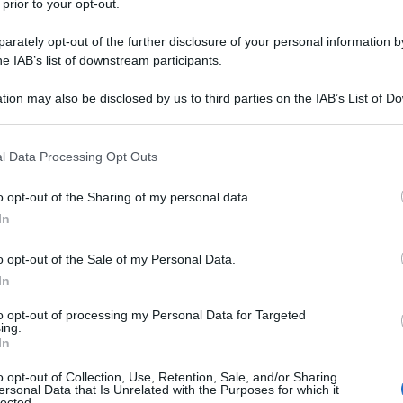
 prior to your opt-out.
rately opt-out of the further disclosure of your personal information by
he IAB’s list of downstream participants.
tion may also be disclosed by us to third parties on the IAB’s List of 
 that may further disclose it to other third parties.
 that this website/app uses one or more Google services and may gath
l Data Processing Opt Outs
including but not limited to your visit or usage behaviour. You may click 
 to Google and its third-party tags to use your data for below specifi
o opt-out of the Sharing of my personal data.
ogle consent section.
In
o opt-out of the Sale of my Personal Data.
In
to opt-out of processing my Personal Data for Targeted
ing.
In
o opt-out of Collection, Use, Retention, Sale, and/or Sharing
ersonal Data that Is Unrelated with the Purposes for which it
lected.