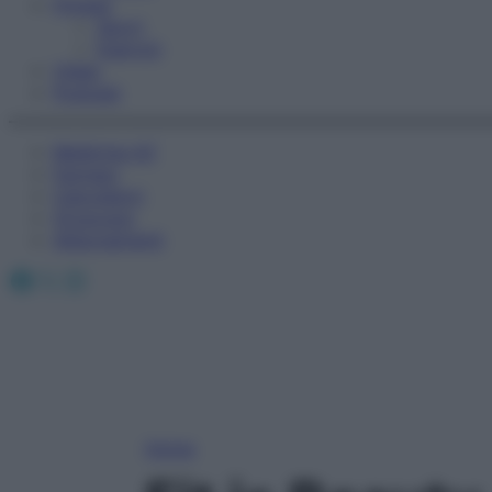
Fitness
Sport
Esercizi
Video
Podcast
Medicina AZ
Farmaci
Calcolatori
Oroscopo
Abbonamenti
Facebook
X
Instagram
Home