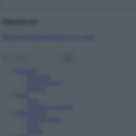
Abbonati ora!
Starbene ti regala benessere ogni mese!
Benessere
Psicologia
Rimedi naturali
Bellezza
Salute
News
Problemi e soluzioni
Alimentazione
Mangiare sano
Diete
Ricette