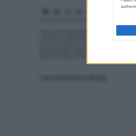
authenti
Faccio una premessa: chi scrive è una pigr
iscriversi in palestra e poi inventa mille
muoversi grazie a una app di benessere, 
Ecco perché voglio parlarvi di
Fit is Beau
abbina fitness e alimentazione in un pro
Come funziona Fit is Beauty