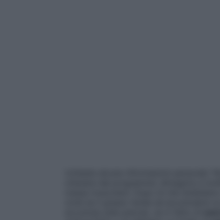
richieste alcune informazioni personali.
ottenere dal programma: dimagrire e tonif
massa muscolare. Dopo di che dobbiamo r
(cioè se il grasso tende ad accumularsi s
accumula sulla pancia), se in fatto di
eser