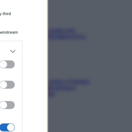
 third
Aria condizionata: usala così,
Downstream
senza rischiare raffreddore & Co.
er and store
to grant or
ed purposes
Mindfulness tra le vette: a Cortina
due giorni lontani da stress e
ansia da smartphone