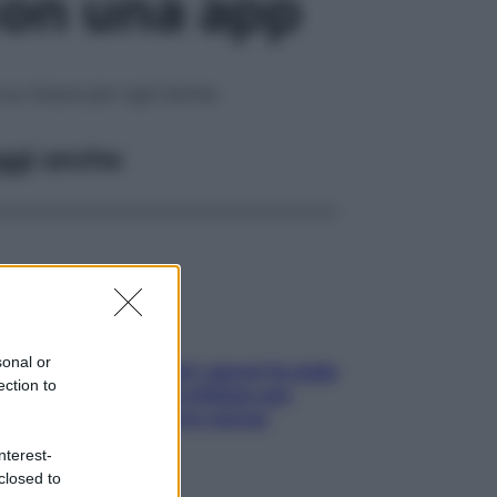
 con una app
 su misura per ogni donna
ggi anche
sonal or
Doccia, lavarsi tutti i giorni fa male
ection to
alla pelle? I miti da sfatare per
proteggerla davvero senza
stressarla
nterest-
closed to