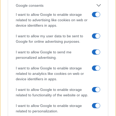
Google consents
I want to allow Google to enable storage
related to advertising like cookies on web or
device identifiers in apps.
I want to allow my user data to be sent to
Google for online advertising purposes.
I want to allow Google to send me
personalized advertising.
I want to allow Google to enable storage
related to analytics like cookies on web or
device identifiers in apps.
I want to allow Google to enable storage
related to functionality of the website or app.
I want to allow Google to enable storage
related to personalization.