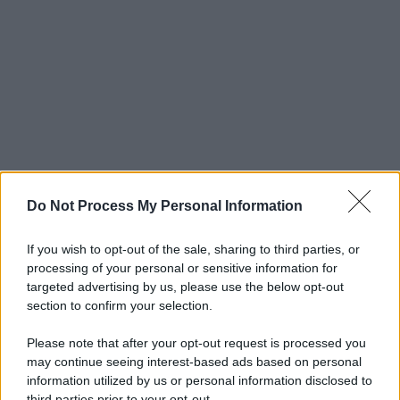
Do Not Process My Personal Information
If you wish to opt-out of the sale, sharing to third parties, or
processing of your personal or sensitive information for
targeted advertising by us, please use the below opt-out
section to confirm your selection.
Please note that after your opt-out request is processed you
may continue seeing interest-based ads based on personal
information utilized by us or personal information disclosed to
third parties prior to your opt-out.