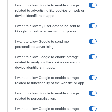
I want to allow Google to enable storage
related to advertising like cookies on web or
device identifiers in apps.
I want to allow my user data to be sent to
Google for online advertising purposes.
I want to allow Google to send me
personalized advertising.
I want to allow Google to enable storage
related to analytics like cookies on web or
device identifiers in apps.
I want to allow Google to enable storage
related to functionality of the website or app.
I want to allow Google to enable storage
related to personalization.
I want to allow Google to enable storage