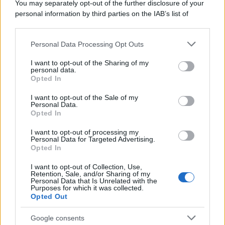
You may separately opt-out of the further disclosure of your
personal information by third parties on the IAB’s list of
downstream participants.
Personal Data Processing Opt Outs
This information may also be disclosed by us to third parties
on the IAB’s List of Downstream Participants that may further
I want to opt-out of the Sharing of my
disclose it to other third parties.
personal data.
Opted In
Please note that this website/app uses one or more Google
services and may gather and store information including but
I want to opt-out of the Sale of my
Personal Data.
not limited to your visit or usage behaviour. You may click to
Opted In
grant or deny consent to Google and its third-party tags to
use your data for below specified purposes in below Google
I want to opt-out of processing my
consent section.
Personal Data for Targeted Advertising.
Opted In
I want to opt-out of Collection, Use,
Retention, Sale, and/or Sharing of my
Personal Data that Is Unrelated with the
Purposes for which it was collected.
Opted Out
Google consents