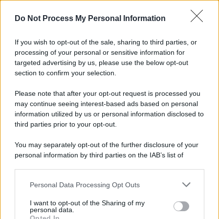
Do Not Process My Personal Information
If you wish to opt-out of the sale, sharing to third parties, or
processing of your personal or sensitive information for
targeted advertising by us, please use the below opt-out
section to confirm your selection.
Please note that after your opt-out request is processed you
may continue seeing interest-based ads based on personal
information utilized by us or personal information disclosed to
third parties prior to your opt-out.
You may separately opt-out of the further disclosure of your
personal information by third parties on the IAB’s list of
downstream participants.
Personal Data Processing Opt Outs
This information may also be disclosed by us to third parties
on the IAB’s List of Downstream Participants that may further
I want to opt-out of the Sharing of my
disclose it to other third parties.
personal data.
Opted In