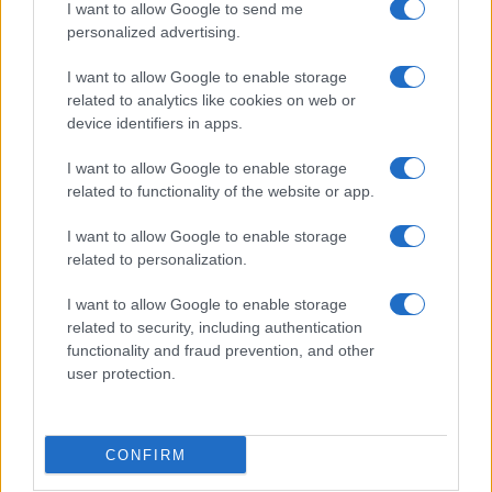
I want to allow Google to send me
personalized advertising.
I want to allow Google to enable storage
related to analytics like cookies on web or
device identifiers in apps.
I want to allow Google to enable storage
related to functionality of the website or app.
I want to allow Google to enable storage
related to personalization.
I want to allow Google to enable storage
related to security, including authentication
functionality and fraud prevention, and other
user protection.
CONFIRM