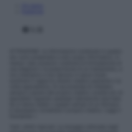
Chi siamo
Pubblicità
Facebook
X
Instagram
ATTENZIONE: Le informazioni contenute in questo
sito sono presentate a solo scopo informativo, in
nessun caso possono costituire la formulazione di
una diagnosi o la prescrizione di un trattamento, e
non intendono e non devono in alcun modo
sostituire il rapporto diretto medico-paziente o la
visita specialistica. Si raccomanda di chiedere
sempre il parere del proprio medico curante e/o di
specialisti riguardo qualsiasi indicazione riportata.
Se si hanno dubbi o quesiti sull’uso di un farmaco
è necessario contattare il proprio medico. Leggi il
Disclaimer »
Tutti i diritti riservati. Le immagini utilizzate negli