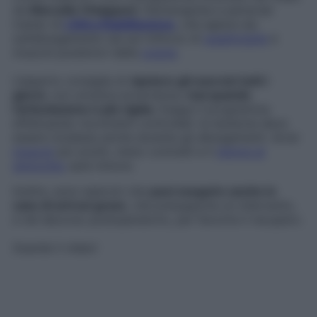
da
Marcello Chiapponi
, fisioterapista e personal
trainer di
L’Altra Riabilitazione
, che agisce sia
sull’allungamento sia sul rinforzo di
quadricipite
e
muscoli posteriori della
coscia
.
L’esperto consiglia di
ripetere gli esercizi tutti i
giorni
, con un’unica avvertenza:
mai quando
l’articolazione è più rigida
. Esegui il programma
effettuando movimenti controllati: la tensione deve
essere modesta anche durante gli allungamenti. Avrai
muscoli
più sciolti, meno contratti e il
dolore al
ginocchio
sarà minore.
Inoltre, sono esercizi che
puoi eseguire anche in
caso di artrosi grave
, che presuppone un intervento,
e nel decorso postoperatorio, per favorire il recupero.
Guarda il video!