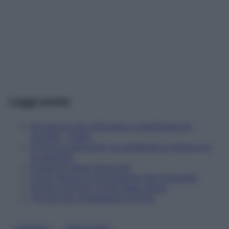
Leggi anche
Gli esercizi per rinforzare e mobilizzare le
caviglie – Video
Artrosi al ginocchio: la cartilagine si ripara con
le staminali
6 esercizi salva-ginocchia
Come salvare le articolazioni del ginocchio
Artrite e artrosi: 5 aiuti dalla natura
I 10 cibi per combattere l'artrosi