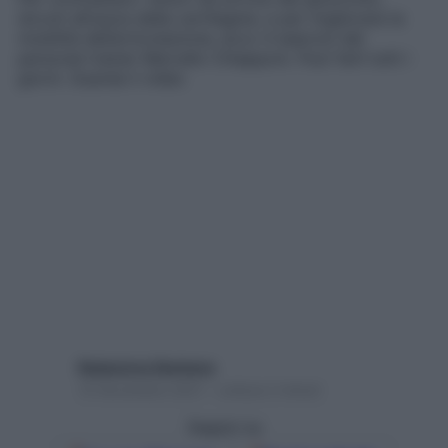
dovuti all’usura della cartilagine, e per migliorare la
mobilità dell’articolazione, ecco 4 esercizi del
personal trainer Marcello Chiapponi. Puoi farli tutti i
giorni. Guarda il video
Redazione Starbene
15 Novembre 2021 – Lettura 2 minuti
Seguici su