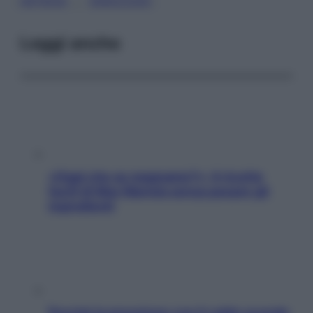
, 
ARTROSI
GINOCCHIO
Leggi anche
«Oggi che se magnamo?»: 4 ricette
facili di Max Mariola senza pesare gli
ingredienti
Perché la pressione con il caldo scende