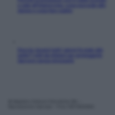
e sale all’improvviso: cosa succede alle
donne e cosa fare subito
Doccia, lavarsi tutti i giorni fa male alla
pelle? I miti da sfatare per proteggerla
davvero senza stressarla
© Belpietro Edizioni Periodiche SRL –
Riproduzione riservata – P.Iva 13673600964