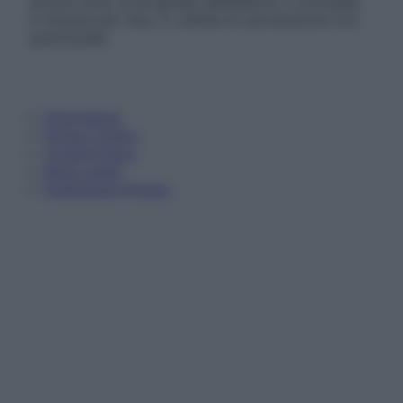
articoli sono di proprietà dell’editore o concesse
in licenza per l’uso. È vietata la riproduzione non
autorizzata.
Informativa
Privacy Policy
Cookie Policy
Note Legali
Preferenze Privacy