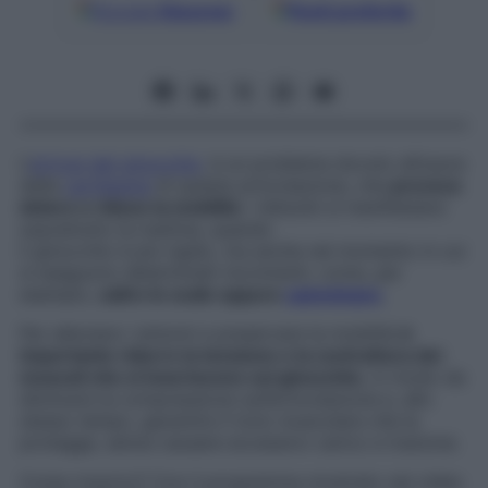
Google
Discover
Fonti preferite
L’
artrosi del ginocchio
, è un problema dovuto all’usura
della
cartilagine
di questa articolazione, che
provoca
dolore e riduce la mobilità
. I disturbi si manifestano
soprattutto la mattina, quando
il ginocchio è più rigido, ma anche nel momento in cui
si eseguono determinati movimenti, come, per
esempio,
salire le scale oppure
camminare
.
Per alleviare i sintomi e preservare la mobilità
è
importante ridurre la tensione e la contrattura dei
muscoli che si inseriscono sul
ginocchio
, in modo da
diminuire la compressione sull’articolazione e, allo
stesso tempo, garantire il tono muscolare che la
protegge, senza causare eccessivo carico e trazione.
Come riuscirci? Con il programma mostrato nel video