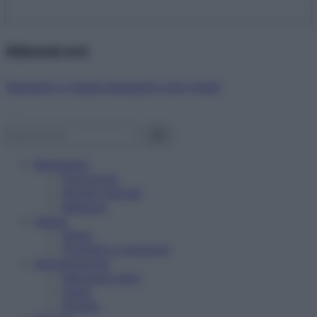
Abbonati ora!
Starbene ti regala benessere ogni mese!
Benessere
Psicologia
Rimedi naturali
Bellezza
Salute
News
Problemi e soluzioni
Alimentazione
Mangiare sano
Diete
Ricette