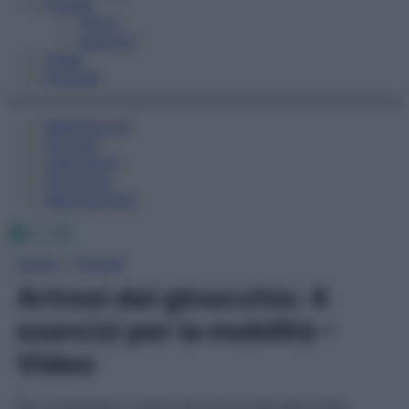
Fitness
Sport
Esercizi
Video
Podcast
Medicina AZ
Farmaci
Calcolatori
Oroscopo
Abbonamenti
Facebook
X
Instagram
Home
»
Fitness
Artrosi del ginocchio: 4
esercizi per la mobilità –
Video
Per contrastare i dolori da artrosi del ginocchio,