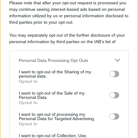
Please note that after your opt-out request is processed you
may continue seeing interest-based ads based on personal
information utilized by us or personal information disclosed to
third parties prior to your opt-out.
You may separately opt-out of the further disclosure of your
personal information by third parties on the IAB’s list of
downstream participants.
Personal Data Processing Opt Outs
This information may also be disclosed by us to third parties
on the IAB’s List of Downstream Participants that may further
I want to opt-out of the Sharing of my
disclose it to other third parties.
personal data.
Opted In
Please note that this website/app uses one or more Google
services and may gather and store information including but
I want to opt-out of the Sale of my
Personal Data.
not limited to your visit or usage behaviour. You may click to
Opted In
grant or deny consent to Google and its third-party tags to
use your data for below specified purposes in below Google
I want to opt-out of processing my
consent section.
Personal Data for Targeted Advertising.
Opted In
I want to opt-out of Collection, Use,