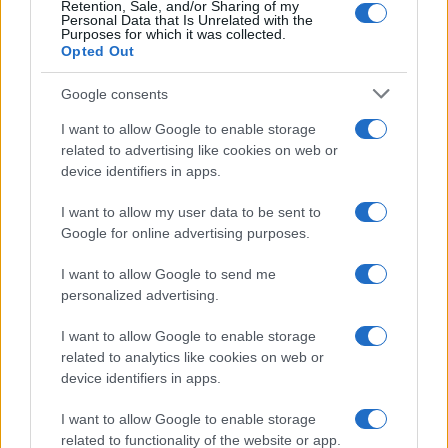
Retention, Sale, and/or Sharing of my
Personal Data that Is Unrelated with the
Purposes for which it was collected.
Opted Out
Google consents
I want to allow Google to enable storage
related to advertising like cookies on web or
device identifiers in apps.
I want to allow my user data to be sent to
Google for online advertising purposes.
I want to allow Google to send me
personalized advertising.
I want to allow Google to enable storage
related to analytics like cookies on web or
device identifiers in apps.
I want to allow Google to enable storage
related to functionality of the website or app.