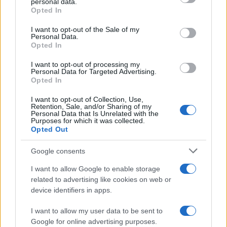
personal data.
Opted In
Please note that this website/app uses one or more Google
services and may gather and store information including but
I want to opt-out of the Sale of my
Personal Data.
not limited to your visit or usage behaviour. You may click to
Opted In
grant or deny consent to Google and its third-party tags to
use your data for below specified purposes in below Google
I want to opt-out of processing my
consent section.
Personal Data for Targeted Advertising.
Opted In
I want to opt-out of Collection, Use,
Retention, Sale, and/or Sharing of my
Personal Data that Is Unrelated with the
Purposes for which it was collected.
Opted Out
Google consents
I want to allow Google to enable storage
related to advertising like cookies on web or
device identifiers in apps.
I want to allow my user data to be sent to
Google for online advertising purposes.