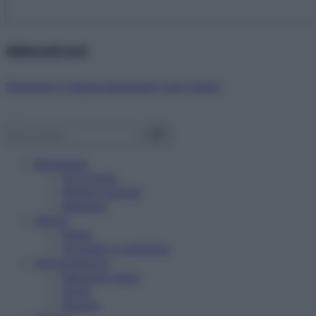
Abbonati ora!
Starbene ti regala benessere ogni mese!
Benessere
Psicologia
Rimedi naturali
Bellezza
Salute
News
Problemi e soluzioni
Alimentazione
Mangiare sano
Diete
Ricette