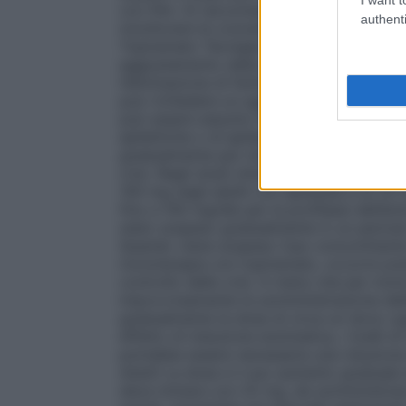
con film. Si raccomanda di non spezzare 
authenti
monitorare le concentrazioni plasmatiche 
Topiramato Tecnigen. In rare occasioni, l’
aggiustamento della dose di fenitoina per 
l’eliminazione di fenitoina e carbamazep
può richiedere un aggiustamento della d
può essere assunto indipendentemente dai 
epilettiche o di epilessia, i farmaci antie
gradualmente per minimizzare il rischio di
crisi. Negli studi clinici, le dosi giornalie
100 mg negli adulti con epilessia e di 25
fino a 100 mg/die per la profilassi dell’emi
stato sospeso gradualmente in un period
Quando viene sospeso l’uso concomitante d
monoterapia con topiramato, occorre prend
controllo delle crisi. A meno che per mot
improvvisamente la somministrazione del
gradualmente la dose di circa un terzo o
effetto di induzione enzimatica, i livelli
potrebbe essere necessaria una riduzione
Adulti
La dose e il suo aumento graduale de
deve iniziare con 25 mg, da somministrare