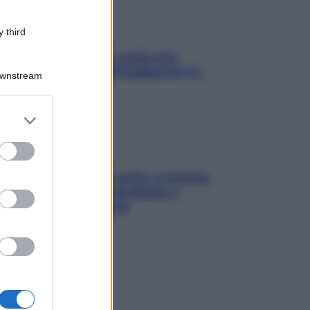
 third
Aria condizionata: usala così,
senza rischiare raffreddore & Co.
Downstream
er and store
to grant or
ed purposes
Mindfulness tra le vette: a Cortina
due giorni lontani da stress e
ansia da smartphone