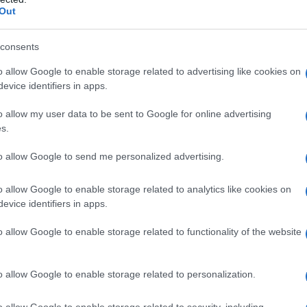
Out
consents
drato Amido di mais pregelatinizzato Sodio amido
o allow Google to enable storage related to advertising like cookies on
lina Magnesio stearato
Rivestimento della compressa
:
evice identifiers in apps.
dio laurilsolfato Acido stearico Magnesio stearato
 giallo (E172)
o allow my user data to be sent to Google for online advertising
s.
to allow Google to send me personalized advertising.
qualsiasi degli eccipienti elencati al paragrafo 6.1. Per
e nelle donne in età fertile che non facciano uso di
o allow Google to enable storage related to analytics like cookies on
evice identifiers in apps.
o allow Google to enable storage related to functionality of the website
attamento con una dose bassa, seguita da aumenti
o allow Google to enable storage related to personalization.
 velocità del suo aumento graduale devono essere
piramato Tecnigen è disponibile in compresse rivestite
o allow Google to enable storage related to security, including