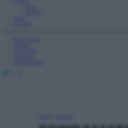
Fitness
Sport
Esercizi
Video
Podcast
Medicina AZ
Farmaci
Calcolatori
Oroscopo
Abbonamenti
Facebook
X
Instagram
Home
»
Farmaci