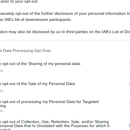
 prior to your opt-out.
rately opt-out of the further disclosure of your personal information by
he IAB’s list of downstream participants.
tion may also be disclosed by us to third parties on the IAB’s List of 
Descrizione tipo ricetta:
RR – RIPETIBILE
 that may further disclose it to other third parties.
10V IN 6MESI
 that this website/app uses one or more Google services and may gath
l Data Processing Opt Outs
Forma farmaceutica:
COMPRESSE
including but not limited to your visit or usage behaviour. You may click 
RIVESTITE
 to Google and its third-party tags to use your data for below specifi
o opt-out of the Sharing of my personal data.
ogle consent section.
In
o opt-out of the Sale of my Personal Data.
 e nei bambini di età superiore ai 6 anni con crisi
ondaria, e crisi tonico-cloniche generalizzate
In
partire dai 2 anni di età, negli adolescenti e negli
o senza generalizzazione secondaria o crisi tonico-
to opt-out of processing my Personal Data for Targeted
ing.
rattamento di crisi associate alla sindrome di Lennox-
In
i per la profilassi dell’emicrania dopo attenta
rapeutiche. Topiramato non è destinato al trattamento
o opt-out of Collection, Use, Retention, Sale, and/or Sharing
ersonal Data that Is Unrelated with the Purposes for which it
lected.