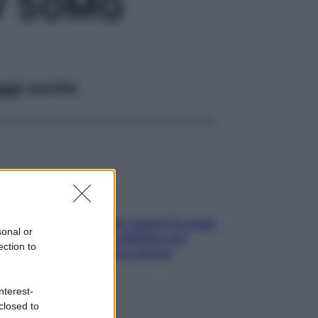
V 50MG
ggi anche
Doccia, lavarsi tutti i giorni fa male
sonal or
alla pelle? I miti da sfatare per
ection to
proteggerla davvero senza
stressarla
nterest-
closed to