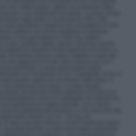
i o bi-settimanali con incrementi di 25 o 50 mg/die,
ente non tollera questo regime di incremento della
piccoli, o più distanziati nel tempo. La dose iniziale
iramato negli adulti è compresa tra 100 e 200
. La dose giornaliera massima raccomandata è di 500
lcuni pazienti con forme refrattarie di epilessia
mato a dosi giornaliere di 1.000 mg. Queste
a tutti i pazienti adulti, anziani compresi, purché
e pediatrica (bambini di età superiore ai 6 anni)
La
le nei bambini devono essere stabilite in base alla
i di età superiore ai 6 anni deve iniziare con 0,5-1
 prima settimana. La dose deve essere quindi
ettimanali con incrementi di 0,5-1 mg/kg/die, diviso in
ollera questo regime di incremento della dose, si
 più distanziati nel tempo. La dose iniziale
ramato nei bambini di età superiore ai 6 anni è di
 (corrispondente a circa 2,0 mg/kg/die nei bambini da
(crisi epilettiche di origine parziale, con o senza
cloniche generalizzate primarie, o crisi associate alla
rapia deve iniziare con 25 – 50 mg, da
È stato riportato l’utilizzo di dosi iniziali più basse,
e. Successivamente, la dose deve essere aumentata
 o bisettimanali e suddivisa in due somministrazioni.