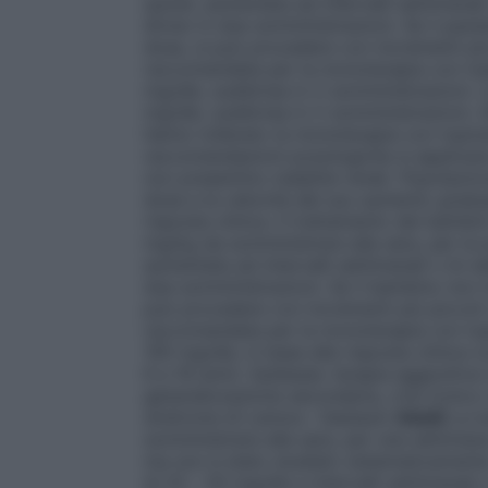
quindi, aumentata ad intervalli settimanal
diviso in due somministrazioni. Se il pazi
dose, si può procedere con incrementi più 
raccomandata per la monoterapia con top
mg/
die
, suddivisa in 2 somministrazioni
mg/
die
, suddivisa in 2 somministrazioni. A
hanno tollerato la monoterapia con topira
raccomandazioni posologiche si applicano 
non presentino malattie renali.
Popolazion
dose e la velocità del suo aumento gradua
risposta clinica. Il trattamento dei bambin
mg/kg da somministrare alla sera, per la
aumentata ad intervalli settimanali o bi-s
due somministrazioni. Se il bambino non t
può procedere con incrementi più piccoli o
raccomandata per la monoterapia con topi
100 mg/
die
, in base alla risposta clinica
6 a 16 anni). Epilessia: terapia aggiuntiva 
generalizzazione secondaria, crisi tonico-
sindrome di Lennox- Gastaut)
Adulti
La te
somministrare alla sera, per una settimana. 
ma non è stato studiato sistematicament
di 25 – 50 mg/
die
a intervalli settimanali