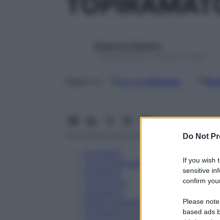
TOPIRAMATO
Redazione Starbene
1 Gennaio 2025 – Lettura 33 minuti
Google
Discover
Fon
Seguici su
Do Not Pr
Eccipienti
If you wish 
Controindicazioni
sensitive in
Posologia
confirm your
Avvertenze
Interazioni
Please note
Effetti Indesiderati
Gravidanza e Allattamento
based ads b