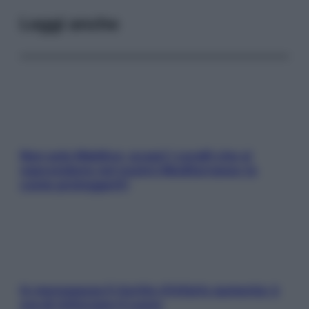
Leggi anche
Non solo Maldive: scopri i coralli che si
nascondono nel nostro Mediterraneo (e
come proteggerli)
In menopausa il rischio d’infarto aumenta: è
ora di rinforzare il cuore