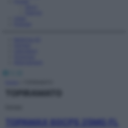
Fitness
Sport
Esercizi
Video
Podcast
Medicina AZ
Farmaci
Calcolatori
Oroscopo
Abbonamenti
Facebook
X
Instagram
Home
»
TOPIRAMATO
TOPIRAMATO
Farmaci
TOPAMAX 60CPS 25MG FL