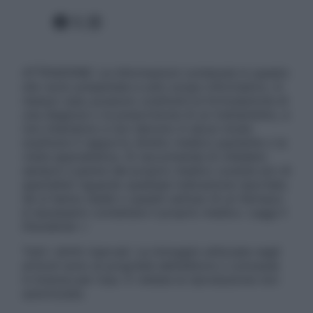
Facebook
X
Instagram
ATTENZIONE: Le informazioni contenute in questo
sito sono presentate a solo scopo informativo, in
nessun caso possono costituire la formulazione di
una diagnosi o la prescrizione di un trattamento, e
non intendono e non devono in alcun modo
sostituire il rapporto diretto medico-paziente o la
visita specialistica. Si raccomanda di chiedere
sempre il parere del proprio medico curante e/o di
specialisti riguardo qualsiasi indicazione riportata.
Se si hanno dubbi o quesiti sull’uso di un farmaco
è necessario contattare il proprio medico. Leggi il
Disclaimer »
Tutti i diritti riservati. Le immagini utilizzate negli
articoli sono di proprietà dell’editore o concesse
in licenza per l’uso. È vietata la riproduzione non
autorizzata.