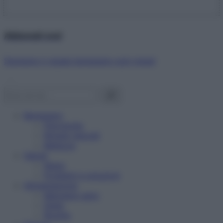
Abbonati ora!
Starbene ti regala benessere ogni mese!
Benessere
Psicologia
Rimedi naturali
Bellezza
Salute
News
Problemi e soluzioni
Alimentazione
Mangiare sano
Diete
Ricette