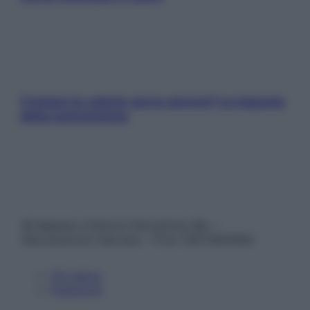
Contare le calorie serve ancora? La risposta
della nutrizionista
© Belpietro Edizioni Periodiche SRL –
Riproduzione riservata – P.Iva 13673600964
Chi siamo
Pubblicità