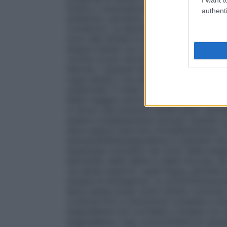
Inoltre, il racecadotril non è stato sperim
authenti
antibiotici, pertanto, il racecadotril non 
condizioni. La diarrea cronica non è stat
sono dati limitati in pazienti con compro
essere trattati con cautela (vedere paragr
vomito si può riscontrare una ridotta dis
lattosio. I pazienti affetti da rari problemi
Lapp-lattasi o da malassorbimento di gl
medicinale. È stata riportata la comparsa 
Nella maggior parte dei casi esse sono di
in alcuni casi possono essere gravi, persi
essere completamente esclusa. Quando si v
deve essere interrotto immediatamente. È
ipersensibilità/angioedema in pazienti ch
qualunque momento nel corso della terapi
estremità, delle labbra e delle mucose. S
vie aeree superiori, quali lingua, glottid
terapia di emergenza. La somministrazione
deve essere posto sotto stretto controll
continua fino a risoluzione completa e dur
angioedema non correlata a terapia con r
angioedema. L’uso concomitante di racecad