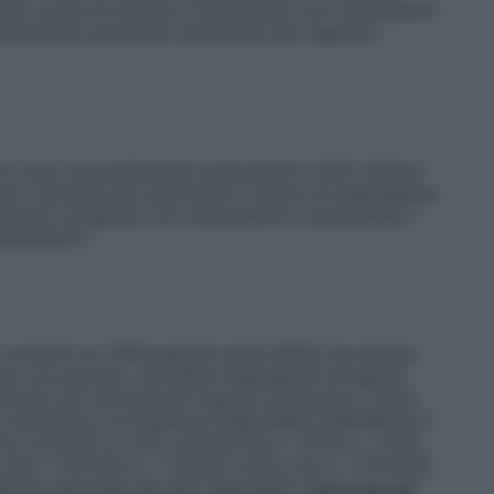
to, prima di iniziare il trattamento con racecadotril
 necessaria un’attenta valutazione del rapporto
ori L’uso concomitantedi racecadotril e ACE inibitori
dopril, ramipril) può aumentare il rischio di angioedema
ttamento congiunto con racecadotril e loperamide o
acecadotril.
ci condotti su 2193 pazienti adulti affetti da diarrea
ati con placebo. Gli effetti indesiderati di seguito
emente con racecadotril rispetto al placebo o sono
t-marketing. La frequenza degli effetti indesiderati è
lto comune (≥ 1/10), comune (da ≥ 1/100 a < 1/10),
(da ≥ 1/10.000 a < 1/1000), molto raro (< 1/10.000),
nita sulla base dei dati disponibili).
Patologie del