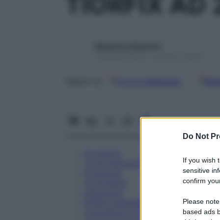
TIORFIX AD
Redazione Starbene
1 Gennaio 2025 – Lettura 5 minuti
Google
Discover
Fon
Seguici su
Do Not Pr
Eccipienti
If you wish 
Controindicazioni
sensitive in
Posologia
confirm your
Avvertenze
Interazioni
Please note
Effetti Indesiderati
Gravidanza e Allattamento
based ads b