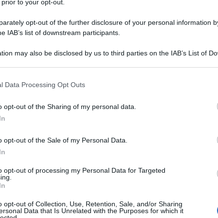
 prior to your opt-out.
rately opt-out of the further disclosure of your personal information by
he IAB’s list of downstream participants.
tion may also be disclosed by us to third parties on the IAB’s List of 
Descrizione tipo ricetta:
RR – RIPETIBILE
 that may further disclose it to other third parties.
10V IN 6MESI
 that this website/app uses one or more Google services and may gath
l Data Processing Opt Outs
Forma farmaceutica:
CAPSULE RIGIDE
including but not limited to your visit or usage behaviour. You may click 
 to Google and its third-party tags to use your data for below specifi
o opt-out of the Sharing of my personal data.
ogle consent section.
Presenza Lattosio:
Si
In
nto sintomatico della diarrea acuta negli
o opt-out of the Sale of my Personal Data.
possibile. Se il trattamento causale è possibile,
come trattamento complementare.
In
to opt-out of processing my Personal Data for Targeted
ing.
In
s) pregelatinizzato Magnesio stearato Silice
o opt-out of Collection, Use, Retention, Sale, and/or Sharing
ersonal Data that Is Unrelated with the Purposes for which it
llo (E172) Titanio diossido (E171) Gelatina
lected.