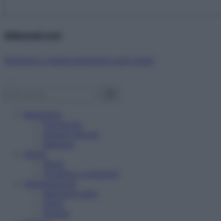
Abbonati ora!
Starbene ti regala benessere ogni mese!
Benessere
Psicologia
Rimedi naturali
Bellezza
Salute
News
Problemi e soluzioni
Alimentazione
Mangiare sano
Diete
Ricette