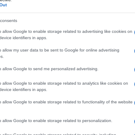
Out
consents
 qualsiasi degli eccipienti (vedere paragrafo 6.1).
o allow Google to enable storage related to advertising like cookies on
evice identifiers in apps.
o allow my user data to be sent to Google for online advertising
s.
 in qualsiasi momento del giorno. Successivamente,
mente prima dei pasti principali. Il trattamento deve
to allow Google to send me personalized advertising.
due scariche fecali normali. Il trattamento non deve
 Anziani: Non è richiesto un aggiustamento del
o allow Google to enable storage related to analytics like cookies on
o 5.2). Si raccomanda cautela nei pazienti affetti da
evice identifiers in apps.
o allow Google to enable storage related to functionality of the website
o allow Google to enable storage related to personalization.
 di racecadotril non modifica i consueti regimi di
e o purulente e di febbre può essere indicativa della
ella diarrea o della presenza di altre patologie gravi.
o allow Google to enable storage related to security, including