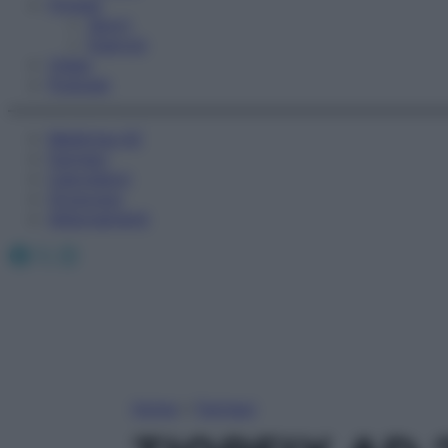
Fitness
Sport
Esercizi
Video
Podcast
Medicina AZ
Farmaci
Calcolatori
Oroscopo
Abbonamenti
Facebook
X
Instagram
Home
»
Farmaci