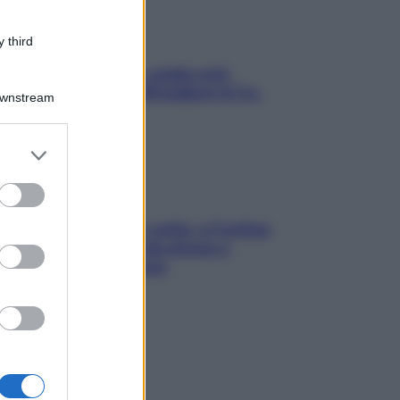
 third
Aria condizionata: usala così,
senza rischiare raffreddore & Co.
Downstream
er and store
to grant or
ed purposes
Mindfulness tra le vette: a Cortina
due giorni lontani da stress e
ansia da smartphone