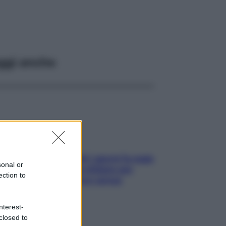
ggi anche
Doccia, lavarsi tutti i giorni fa male
sonal or
alla pelle? I miti da sfatare per
ection to
proteggerla davvero senza
stressarla
nterest-
closed to