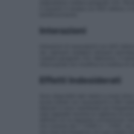
angioedema (vedere paragrafo 4.5). Pertan
in pazienti in terapia con ACE inibitori, è
beneficio/rischio.
Interazioni
Interazioni di racecadotril con ACE inibit
(es. captopril, enalapril, lisinopril, perin
(vedere paragrafo 4.4). Nell’uomo, il tra
nifuroxazide non modifica la cinetica di r
Effetti Indesiderati
Sono disponibili dati relativi a studi clini
acuta trattati con racecadotril e 282 tratt
elencati si sono manifestati più frequent
stati segnalati durante la vigilanza di pos
definita con la seguente convenzione: mo
non comune (da ≥ 1/1000 a < 1/100), raro 
non nota (la frequenza non può essere defi