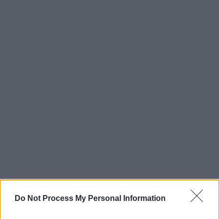
Do Not Process My Personal Information