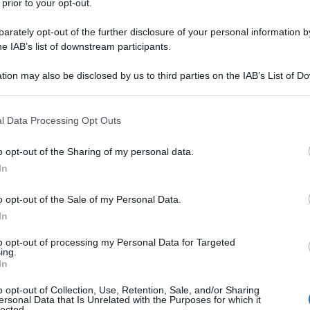
 prior to your opt-out.
rately opt-out of the further disclosure of your personal information by
he IAB’s list of downstream participants.
TO/FLUTICASONE PROPIONATO
tion may also be disclosed by us to third parties on the IAB’s List of 
Descrizione tipo ricetta:
RR – RIPETIBILE
 that may further disclose it to other third parties.
10V IN 6MESI
 that this website/app uses one or more Google services and may gath
l Data Processing Opt Outs
Forma farmaceutica:
SOSPENSIONE
including but not limited to your visit or usage behaviour. You may click 
PRESSUR PER INALAZ
 to Google and its third-party tags to use your data for below specifi
o opt-out of the Sharing of my personal data.
ogle consent section.
In
o opt-out of the Sale of my Personal Data.
re dell’asma quando l’uso di un medicinale di
’azione e corticosteroide per via inalatoria) è
In
deguatamente controllati con corticosteroidi per via
to opt-out of processing my Personal Data for Targeted
a d’azione usati "al bisogno" oppure – in pazienti che
ing.
n corticosteroidi per via inalatoria sia con
β
In
2
o opt-out of Collection, Use, Retention, Sale, and/or Sharing
ersonal Data that Is Unrelated with the Purposes for which it
lected.