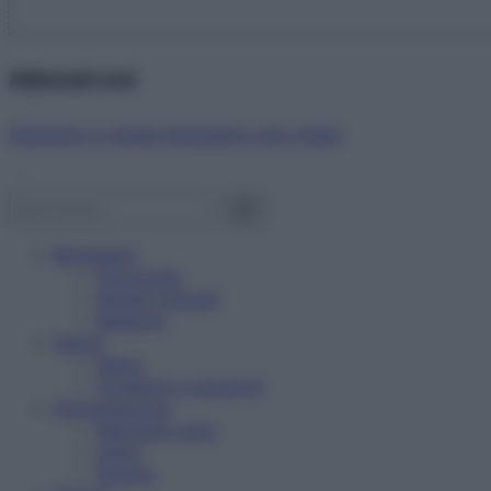
Abbonati ora!
Starbene ti regala benessere ogni mese!
Benessere
Psicologia
Rimedi naturali
Bellezza
Salute
News
Problemi e soluzioni
Alimentazione
Mangiare sano
Diete
Ricette