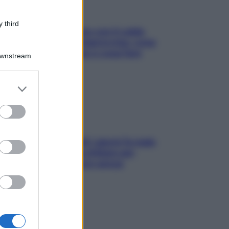
 third
Perché la pressione con il caldo
scende e sale all’improvviso: cosa
succede alle donne e cosa fare
Downstream
subito
er and store
to grant or
ed purposes
Doccia, lavarsi tutti i giorni fa male
alla pelle? I miti da sfatare per
proteggerla davvero senza
stressarla