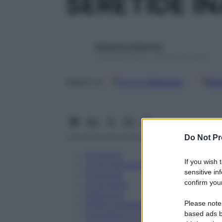
SERETIDE I
Redazione Starbene
1 Gennaio 2025 – Lettura 26 minuti
Google
Discover
Fon
Seguici su
Do Not Pr
Eccipienti
If you wish 
Controindicazioni
sensitive in
Posologia
confirm your
Avvertenze
Interazioni
Please note
Effetti Indesiderati
Gravidanza e Allattamento
based ads b