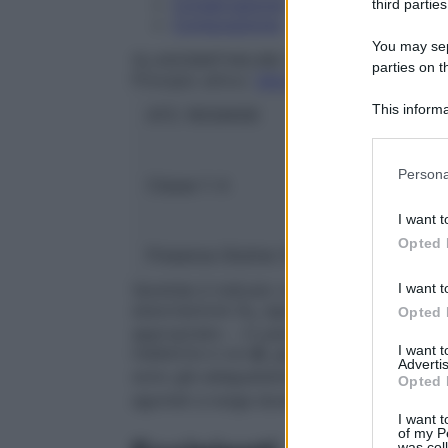
Conservazione
third parties
Composizione
You may sepa
GLAXOSMITHKLINE SpA
parties on t
Principio attivo:
SALMETEROLO XINAFOA
This informa
ATC:
R03AK06
Participants
Please note
Persona
Classe 1:
A
information 
deny consent
I want t
in below Go
Opted 
Presenza Glutine:
No
I want t
Seretide è indicato nel trattamento regola
associazione (b
agonista a lunga durata d
Opted 
2
appropriato: – in pazienti che non sono a
I want 
inalatoria e con
β
agonisti a breve durat
2
Advertis
sono già adeguatamente controllati sia co
Opted 
agonisti a lunga durata d’azione.
I want t
of my P
was col