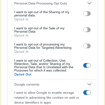
Personal Data Processing Opt Outs
This information may also be disclosed by us to third parties
on the IAB’s List of Downstream Participants that may further
I want to opt-out of the Sharing of my
disclose it to other third parties.
personal data.
Opted In
Please note that this website/app uses one or more Google
services and may gather and store information including but
I want to opt-out of the Sale of my
Personal Data.
not limited to your visit or usage behaviour. You may click to
Opted In
grant or deny consent to Google and its third-party tags to
use your data for below specified purposes in below Google
I want to opt-out of processing my
consent section.
Personal Data for Targeted Advertising.
Opted In
I want to opt-out of Collection, Use,
Retention, Sale, and/or Sharing of my
Personal Data that Is Unrelated with the
Purposes for which it was collected.
Opted Out
Google consents
I want to allow Google to enable storage
related to advertising like cookies on web or
device identifiers in apps.