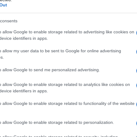
Out
titanio diossido (E171), gelatina.
consents
o allow Google to enable storage related to advertising like cookies on
ati delle diidropiridine, altri ACE inibitori (inibitori
evice identifiers in apps.
a) o ad uno qualsiasi degli eccipienti elencati al
ave. – Shock (incluso shock cardiogeno). –
o allow my user data to be sent to Google for online advertising
tro (es. stenosi aortica di grado elevato). –
s.
modinamica dopo infarto acuto del miocardio.
Ramipril
ereditario, idiopatico o pregresso angioedema da
to allow Google to send me personalized advertising.
ell’angiotensina II). – Trattamenti extracorporei che
i caricate negativamente (vedere paragrafo 4.5). –
o allow Google to enable storage related to analytics like cookies on
a renale o stenosi unilaterale in pazienti con rene unico
evice identifiers in apps.
i gravidanza (vedere paragrafi 4.4 e 4.6). – Ramipril
otensione o emodinamicamente instabili. L’uso
o allow Google to enable storage related to functionality of the website
contenenti aliskiren è controindicato nei pazienti
ssione renale (velocità di filtrazione glomerulare GFR
 e 5.1).
o allow Google to enable storage related to personalization.
o allow Google to enable storage related to security, including