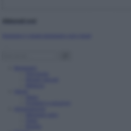
Abbonati ora!
Starbene ti regala benessere ogni mese!
Benessere
Psicologia
Rimedi naturali
Bellezza
Salute
News
Problemi e soluzioni
Alimentazione
Mangiare sano
Diete
Ricette