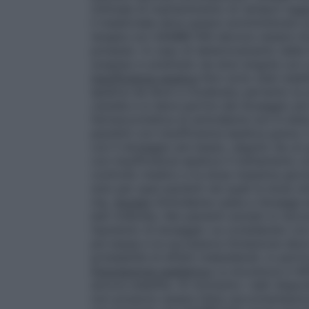
ottimale di mantenimento di ramipril ragg
il medicinale deve essere somministrato po
terapia con SAMBETAN devono essere monitor
potassio. In caso di deterioramento della
sospeso e sostituito da dosi singole co
Insufficienza epatica
Non sono stati stabil
epatica da lieve a moderata; pertanto la 
cautela e si deve partire dal dosaggio più
farmacocinetica di amlodipina non è stata 
pazienti con insufficienza epatica grave, 
con il dosaggio più basso, seguito da un
con insufficienza epatica il trattamento c
controllo medico e la dose massima giorn
solo per quei pazienti nei quali la dose o
mg.
Anziani
Amlodipina usata a dosaggi a
ben tollerata. Nei pazienti anziani si ra
l’aumento di dosaggio va considerato con c
più basse e la successiva titolazione de
probabilità di effetti indesiderati, in parti
Popolazione pediatrica
La sicurezza e l’
ancora stabilite. Al momento i dati disponib
non possono essere fatte raccomandazion