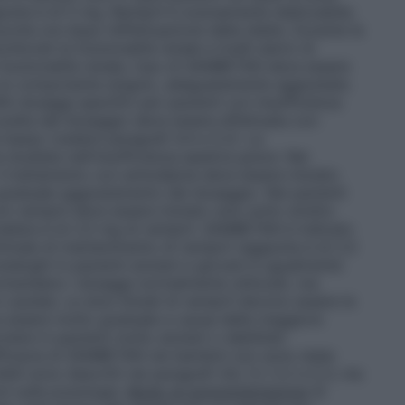
iunta è di 5 mg. Ramipril è scarsamente dializzabile;
che ore dopo l’effettuazione della dialisi. Durante la
ati la funzionalità renale e livelli sierici di
 funzionalità renale, l’uso di SAMBETAN deve essere
n un componente singolo, adeguatamente aggiustate.
iti dosaggi specifici per pazienti con insufficienza
scelta del dosaggio deve essere effettuata con
 basso (vedere paragrafi 4.4 e 5.2). La
studiata nell’insufficienza epatica grave. Nei
il trattamento con amlodipina deve essere iniziato
 graduale aggiustamento del dosaggio. Nei pazienti
on ramipril deve essere iniziato solo sotto stretto
aliera è di 2,5 mg di ramipril. SAMBETAN è indicato
ttimale di mantenimento di ramipril raggiunta è di 2,5
naloghi in pazienti anziani e giovani è ugualmente
ccomandano i dosaggi normalmente utilizzati, ma
autela. Le dosi iniziali di ramipril devono essere le
ve essere molto graduale a causa della maggiore
colare in pazienti molto anziani o debilitati.
efficacia di SAMBETAN nei bambini non sono state
ili sono descritti nei paragrafi 4.8, 5.1, 5.2 e 5.3, ma
i sulla posologia.
Modo di somministrazione
Si