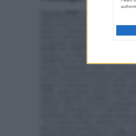
authenti
Posologia
Adulti
La dose raccomandata è 
componente deve essere individualizzata i
della pressione arteriosa. La massima do
Qualora si rendesse necessario un aggius
essere inizialmente individualizzato,dete
componenti, amlodipina e ramipril, e, una
SAMBETAN SAMBETAN non deve essere usato
momento che l’assunzione di cibo non inte
SAMBETAN può essere assunto indipende
diuretico
Nei pazienti trattati contempor
in quanto questi pazienti possono present
devono monitorare la funzione renale e il
renale
Per individuare la dose ottimale in
renale, questi pazienti devono essere stud
singoli componenti amlodipina e ramipril.
variazioni delle concentrazioni plasmatic
normale. L’amlodipina non è dializzabile. L
insufficienza renale deve essere basata su
– se la clearance della creatinina è ≥60 m
dose massima giornaliera è di 10 mg; – se
pazienti ipertesi emodializzati, SAMBETAN 