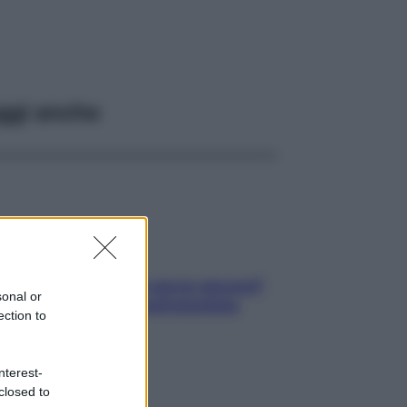
ggi anche
Contare le calorie serve ancora?
sonal or
La risposta della nutrizionista
ection to
nterest-
closed to