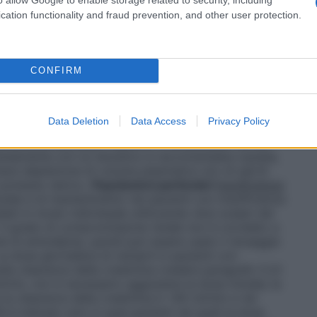
cation functionality and fraud prevention, and other user protection.
di una capsula al giorno.La dose di ogni
n accordo con il profilo del paziente ed il controllo
se giornaliera è di una capsula da 10 mg + 10 mg.
tamento del dosaggio, il regime terapeutico deve
CONFIRM
rminando il dosaggio adeguato al paziente dei singoli
 volta stabilizzato, può essere modificato passando a
 nella terapia di attacco dell’ipertensione. Dal
Data Deletion
Data Access
Privacy Policy
rferisce sull’assorbimento di amlodipina e ramipril,
ntemente dai pasti.
Pazienti in trattamento con un
aneamente con un diuretico è raccomandata cautela,
are deplezione di volume plasmatico e/o di sali.Si
 potassio sierico.
Popolazioni particolari
Insufficienza
iziale e di mantenimento nei pazienti con insufficienza
iati in modo individuale utilizzando dosi scalari dei
 Il grado di compromissione renale non è correlato a
he di amlodipina, quindi può essere usato il dosaggio
a dose giornaliera di ramipril in pazienti con
lla clearance della creatinina (vedere paragrafo 5.2):
l/min, non è necessario aggiustare la dose iniziale; la
 la clearance della creatinina è <60 ml/min e nei
è indicato solo in quei pazienti nei quali la dose