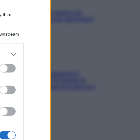
L’oroscopo food di Jupiter per
 third
l’estate 2026 dedicato agli amanti
del cibo
Downstream
er and store
to grant or
ed purposes
La trappola della dopamina ti
segue in spiaggia? Strategie di
digital detox per staccare davvero