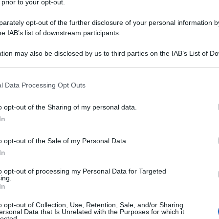
 prior to your opt-out.
rately opt-out of the further disclosure of your personal information by
he IAB’s list of downstream participants.
BESILATO
tion may also be disclosed by us to third parties on the IAB’s List of 
Descrizione tipo ricetta:
RR – RIPETIBILE
 that may further disclose it to other third parties.
10V IN 6MESI
 that this website/app uses one or more Google services and may gath
l Data Processing Opt Outs
Forma farmaceutica:
CAPSULE RIGIDE
including but not limited to your visit or usage behaviour. You may click 
 to Google and its third-party tags to use your data for below specifi
è indicato come terapia sostitutiva nei pazienti con
o opt-out of the Sharing of my personal data.
ogle consent section.
llata con amlodipina e ramipril somministrati
In
o opt-out of the Sale of my Personal Data.
In
to opt-out of processing my Personal Data for Targeted
ing.
cristallina (grado: 200), calcio idrogeno fosfato
In
gelatinizzato a basso contenuto di umidità, sodio
arato.
Involucro della capsula (2,5 mg + 5 mg; 5 mg
o opt-out of Collection, Use, Retention, Sale, and/or Sharing
ido di ferro rosso (E172),titanio diossido (E171),
ersonal Data that Is Unrelated with the Purposes for which it
+ 10 mg)
ossido di ferro giallo (E172), ossido di ferro
lected.