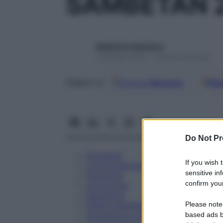
SAMBETAN 
Redazione Starbene
1 Gennaio 2025 – Lettura 23 minuti
Google
Discover
Fon
Seguici su
Do Not Pr
Eccipienti
If you wish 
Controindicazioni
sensitive in
Posologia
confirm your
Avvertenze
Interazioni
Please note
Effetti Indesiderati
Gravidanza e Allattamento
based ads b