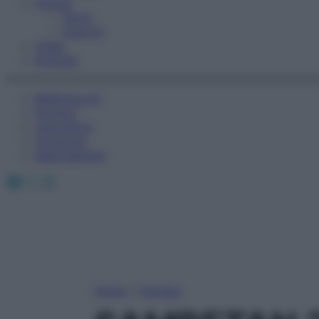
Fitness
Sport
Esercizi
Video
Podcast
Medicina AZ
Farmaci
Calcolatori
Oroscopo
Abbonamenti
Facebook
X
Instagram
Home
»
Farmaci