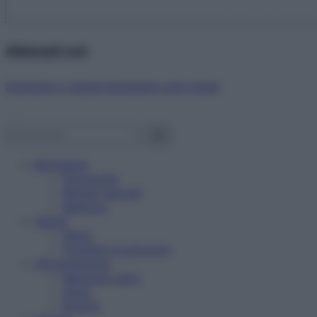
Abbonati ora!
Starbene ti regala benessere ogni mese!
Benessere
Psicologia
Rimedi naturali
Bellezza
Salute
News
Problemi e soluzioni
Alimentazione
Mangiare sano
Diete
Ricette