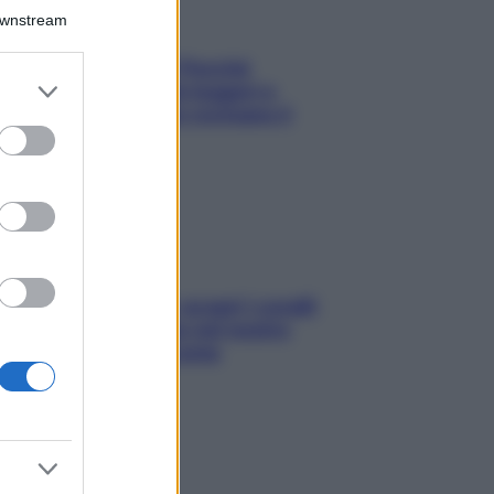
Downstream
Fame dopo cena? Perché
er and store
succede e 6 snack leggeri e
to grant or
appetitosi che non rovinano il
ed purposes
sonno
Non solo Maldive: scopri i coralli
che si nascondono nel nostro
Mediterraneo (e come
proteggerli)