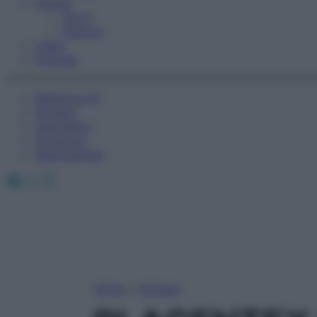
Fitness
Sport
Esercizi
Video
Podcast
Medicina AZ
Farmaci
Calcolatori
Oroscopo
Abbonamenti
Facebook
X
Instagram
Home
»
Farmaci