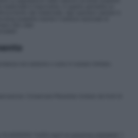
tte Le segnalazioni delle reazioni avverse sospette
el medicinale è importante, in quanto permette un
io/rischio del medicinale. Agli operatori sanitari è
avversa sospetta tramite il sistema nazionale di
rmaco Sito web:
onsabili
mento
ravidanza non esistono o sono in numero limitato.
ervazione. Conservare Placentex lontano da fonti di
: PLACENTEX “5.625 mg/3 ml soluzione iniettabile” 1