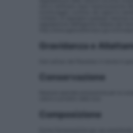
Segnalazione delle reazioni avverse sospe
che si verificano dopo l’autorizzazione d
monitoraggio continuo del rapporto benefic
richiesto di segnalare qualsiasi reazione 
segnalazione dell’Agenzia Italiana del Fa
http://www.agenziafarmaco.gov.it/it/resp
Gravidanza e Allatta
Dati sull’uso del Placentex in donne in g
Conservazione
Nessuna speciale precauzione per la cons
calore e protetto dalla luce.
Composizione
Forme Farmaceutiche per uso parenterale