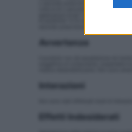
o secondo prescrizione medica. PLACENTE
volte al dì o secondo prescrizione medi
applicazioni locali 1 o 2 volte al dì, imb
PLACENTEX “0.75 mg/ml collirio” 2 o 3 goc
secondo prescrizione medica.
Avvertenze
Il prodotto non dà assuefazione né rischio
soggettiva al componente, sospendere la 
medica desensibilizzante. Non sono emers
Interazioni
Non sono stati effettuati studi di interazi
Effetti Indesiderati