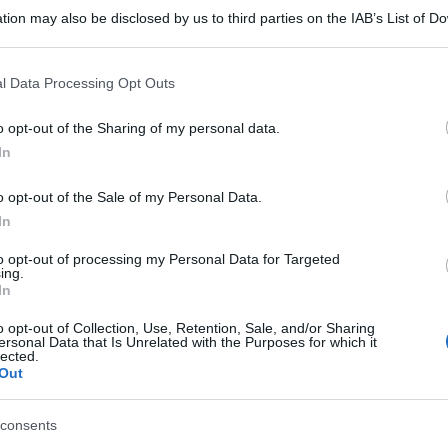
tion may also be disclosed by us to third parties on the IAB’s List of 
 that may further disclose it to other third parties.
 that this website/app uses one or more Google services and may gath
l Data Processing Opt Outs
including but not limited to your visit or usage behaviour. You may click 
Descrizione tipo ricetta:
SOP – NON
 to Google and its third-party tags to use your data for below specifi
o opt-out of the Sharing of my personal data.
RICHIESTA
ogle consent section.
In
Forma farmaceutica:
CREMA
o opt-out of the Sale of my Personal Data.
DERMATOLOGICA
In
Presenza Lattosio:
No
to opt-out of processing my Personal Data for Targeted
ing.
g/3ml soluzione iniettabile”, PLACENTEX “2.25
In
l connettivo su base distrofica o distrofico–
o opt-out of Collection, Use, Retention, Sale, and/or Sharing
er uso esterno.
PLACENTEX “0.08 % crema”
ersonal Data that Is Unrelated with the Purposes for which it
se distrofica o distrofico–ulcerativa: cicatrizzante,
lected.
soluzione cutanea” Patologie del connettivo su base
Out
izzante, antidistrofico. PLACENTEX “0.75 mg/ml
erativa della congiuntiva e della cornea: microtraumi
consents