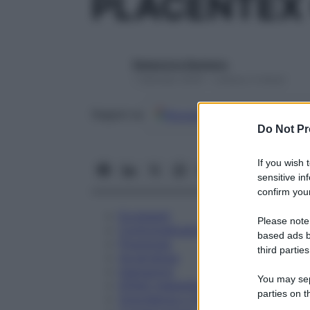
PLACENTEX
Redazione Starbene
1 Gennaio 2025 – Lettura 3 minuti
Google
Discover
Fon
Seguici su
Do Not Pr
If you wish 
sensitive in
confirm your
Eccipienti
Please note
Controindicazioni
based ads b
Posologia
third parties
Avvertenze
Interazioni
You may sepa
Effetti Indesiderati
parties on t
Gravidanza e Allattamento