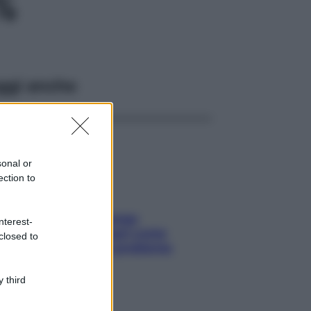
%
ggi anche
sonal or
ection to
Capelli spezzati lungo
nterest-
l’attaccatura? Scopri come
closed to
risolvere l’annoso problema
 third