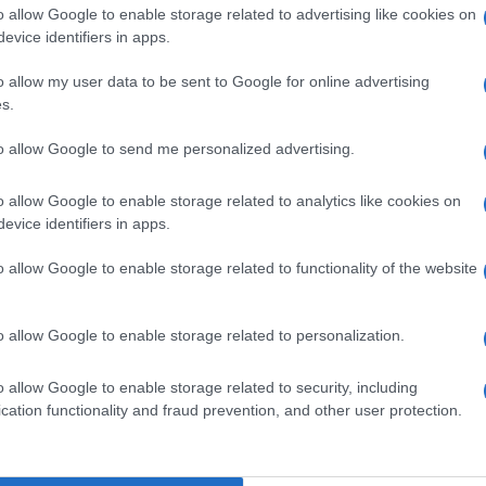
o allow Google to enable storage related to advertising like cookies on
evice identifiers in apps.
o allow my user data to be sent to Google for online advertising
tabile”: sodio cloruro; acqua p.p.i. PLACENTEX
s.
io cloruro; acqua p.p.i. PLACENTEX “0.08% crema”:
alcool cetilstearilico, lanolina anidra, alchil p–idrossi
to allow Google to send me personalized advertising.
atica, acqua depurata. PLACENTEX “0.75 mg/3ml
p.p.i. PLACENTEX “0.75 mg/ml collirio”
o allow Google to enable storage related to analytics like cookies on
zoato, propile–p–idrossi benzoato, sodio edetato,
evice identifiers in apps.
ibasico, acqua p.p.i.
o allow Google to enable storage related to functionality of the website
o allow Google to enable storage related to personalization.
 degli eccipienti.
o allow Google to enable storage related to security, including
cation functionality and fraud prevention, and other user protection.
ttabile”, PLACENTEX “2.25 mg/3ml soluzione
lare o sottocutanea, per cicli di 15–20 giorni ripetibili