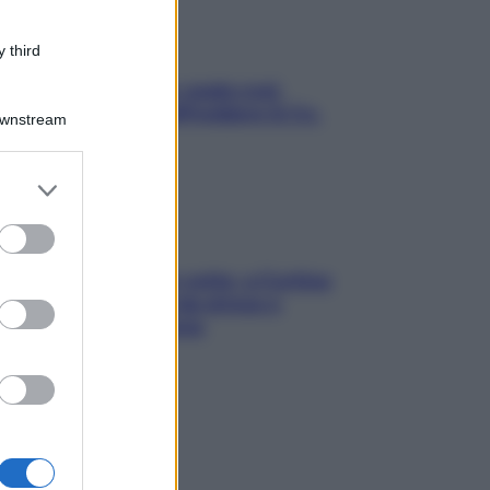
 third
Aria condizionata: usala così,
senza rischiare raffreddore & Co.
Downstream
er and store
to grant or
ed purposes
Mindfulness tra le vette: a Cortina
due giorni lontani da stress e
ansia da smartphone