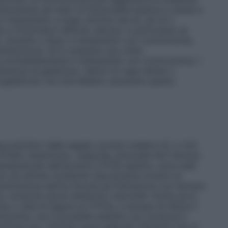
icamente gli indici di funzionalità epatica e renale e
n trattamento a lungo termine (ad es. più di 2
 a Clostridium difficile: diarrea, in particolare se
, durante o dopo il trattamento con roxitromicina,
embranosa. Se si sospetta una colite
immediatamente il trattamento con roxitromicina. I
lleranza al galattosio, deficit di Lapp-lattasi o
o/galattosio non dovrebbero assumere questo
ocostrittori della segale cornuta (vedere 4.3. e 4.4).
CYP3A4.
Astemizolo, cisapride, pimozide
Altri farmaci
etabolizzati dall’isozima CYP3A epatico, sono stati
/o ad aritmie cardiache (tipicamente torsioni di
centrazione sierica dovuta ad interazione con farmaci
a, compresi alcuni antibiotici macrolidi. Anche se la
 o nulla di legarsi al CYP3A, e dunque di inibire il
isozima, non è possibile stabilire con certezza il
omicina con i farmaci sopra elencati. Pertanto non si