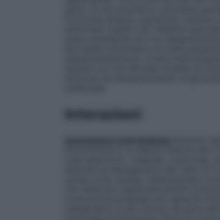
grave. Si raccomanda di controllare period
la formula ematica, soprattutto durante u
settimane) (vedere 4.8). Malattia associata
grave, persistente e/o con sanguinamento
può essere sintomatica di colite pseudom
pseudomembranosa, si deve interrompere 
pazienti con rari disordini ereditari di into
sindrome da malassorbimento di glucosi
medicinale.
Interazioni
Associazioni controindicate
Alcaloidi vas
Roxitromicina è un debole inibitore del 
quali astemizolo, cisapride o pimozide, m
associati ad allungamento del tratto QT e
punta) come risultato dell’aumentata con
che inibiscono significativamente l’isozim
roxitromicina possiede una capacità minima
metabolismo di altri farmaci da parte dell’
potenziale di interazione clinica di roxitr