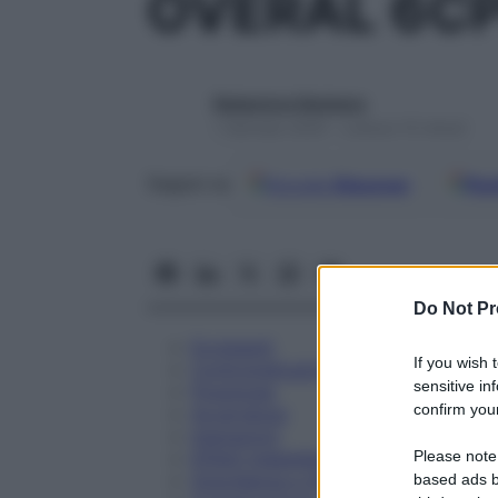
OVERAL 6CP
Redazione Starbene
1 Gennaio 2025 – Lettura 10 minuti
Google
Discover
Fon
Seguici su
Do Not Pr
Eccipienti
If you wish 
Controindicazioni
sensitive in
Posologia
confirm your
Avvertenze
Interazioni
Please note
Effetti Indesiderati
Gravidanza e Allattamento
based ads b