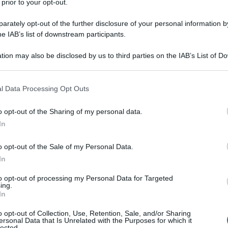
 prior to your opt-out.
rately opt-out of the further disclosure of your personal information by
he IAB’s list of downstream participants.
tion may also be disclosed by us to third parties on the IAB’s List of 
Descrizione tipo ricetta:
RR – RIPETIBILE
 that may further disclose it to other third parties.
10V IN 6MESI
 that this website/app uses one or more Google services and may gath
l Data Processing Opt Outs
Forma farmaceutica:
COMPRESSE
including but not limited to your visit or usage behaviour. You may click 
RIVESTITE
 to Google and its third-party tags to use your data for below specifi
o opt-out of the Sharing of my personal data.
ogle consent section.
ecialmente nelle affezioni: – O.R.L. –
In
 – Genitali, ad eccezione delle infezioni
si della meningite da meningococco nei contatti a
o opt-out of the Sale of my Personal Data.
In
to opt-out of processing my Personal Data for Targeted
ing.
In
osa; Silice colloidale anidra; Amido di mais;
o opt-out of Collection, Use, Retention, Sale, and/or Sharing
 Glucosio anidro; Ipromellosa; Titanio diossido.
ersonal Data that Is Unrelated with the Purposes for which it
lected.