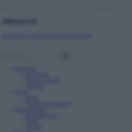
Abbonati ora!
Starbene ti regala benessere ogni mese!
Benessere
Psicologia
Rimedi naturali
Bellezza
Salute
News
Problemi e soluzioni
Alimentazione
Mangiare sano
Diete
Ricette