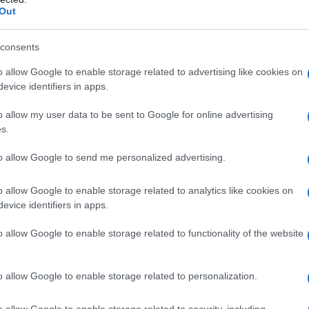
Out
consents
 macrolidi o ad uno qualsiasi degli eccipienti.
amina o con altri alcaloidi della segale cornuta
o allow Google to enable storage related to advertising like cookies on
on medicinali aventi un indice terapeutico ristretto
evice identifiers in apps.
temizolo, cisapride, pimozide e terfenadina) (vedere
epatica grave le compresse da 300 mg sono
o allow my user data to be sent to Google for online advertising
s.
to allow Google to send me personalized advertising.
o allow Google to enable storage related to analytics like cookies on
 (150 mg) ogni 12 ore oppure una compressa (300
evice identifiers in apps.
 ore, preferibilmente prima dei pasti.
o allow Google to enable storage related to functionality of the website
o allow Google to enable storage related to personalization.
rave vasocostrizione (ergotismo) con possibile
ione di antibiotici macrolidi con alcaloidi
o allow Google to enable storage related to security, including