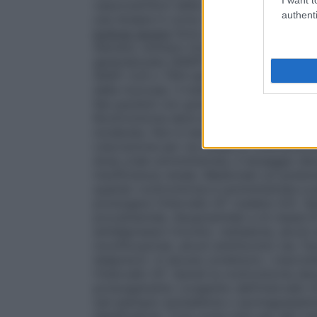
vasocostrittori della segale cornuta. Pert
authenti
una terapia in corso con tali farmaci prim
bollose severe
Sono stati riportati casi d
Stevens Johnson (SJS), necrolisi epiderm
generalizzata (AGEP) associate all’uso del
AGEP, SJS o TEN (ad esempio, eruzione c
delle mucose), il trattamento con roxitr
Nei pazienti con grave insufficienza epat
Roxitromicina deve essere usata con caut
moderata. Non è necessario alcun aggiust
L’escrezione per via renale di roxitromicin
dose orale somministrata. Il dosaggio de
insufficienza renale. Medicinali col potenz
quando roxitromicina è somministrata a p
prolungare l’intervallo QT (vedere 4.5). Qu
procainamide, disopiramide) e di classe II
antidepressivi triciclici, metadone, alcuni 
moxifloxacina), alcuni antimicotici (es. fl
telaprevir). In alcune condizioni, i macro
l’intervallo QT. Quindi la roxitromicina de
prolungamento congenito dell’intervallo QT
(ad esempio ipokaliemia o ipomagnesiemia
significativa). Così come noto per altri m