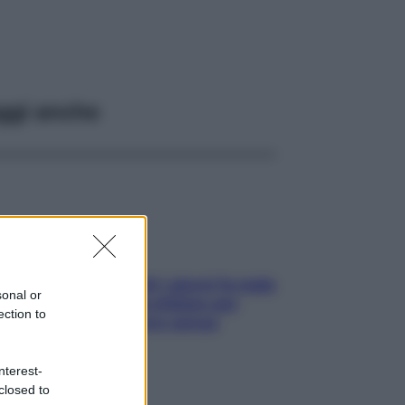
ggi anche
Doccia, lavarsi tutti i giorni fa male
sonal or
alla pelle? I miti da sfatare per
ection to
proteggerla davvero senza
stressarla
nterest-
closed to