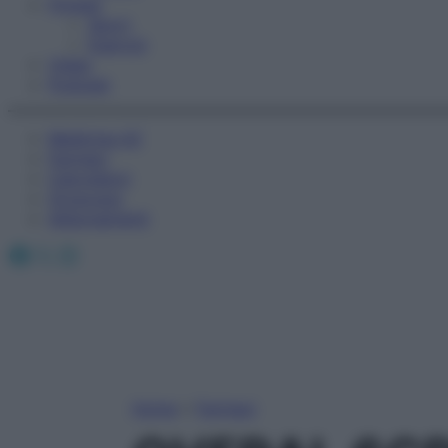
Fitness
Sport
Esercizi
Video
Podcast
Medicina AZ
Farmaci
Calcolatori
Oroscopo
Abbonamenti
Facebook
X
Instagram
Home
»
Farmaci