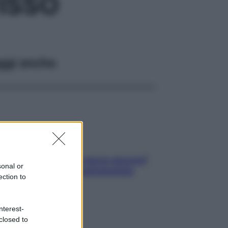
ISSO
ggi anche
Contare le calorie serve ancora?
sonal or
La risposta della nutrizionista
ection to
nterest-
closed to