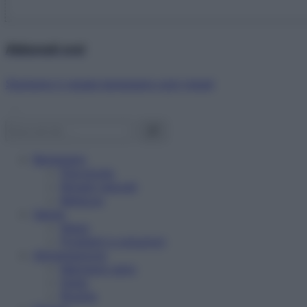
Abbonati ora!
Starbene ti regala benessere ogni mese!
Benessere
Psicologia
Rimedi naturali
Bellezza
Salute
News
Problemi e soluzioni
Alimentazione
Mangiare sano
Diete
Ricette