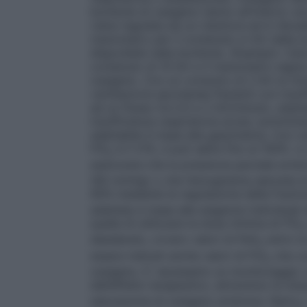
bombole di ossigeno hanno all’interno un
viene regolata da un riduttore ed è rileva
manometro per il contenuto in litri della 
disponibile nella bombola.
(Esempio: Cal
contenuto di 10 litri e il manometro segna
ossigeno. Con un consumo di 2 litri al mi
ventilazione spontanea
Pazienti con insuf
ad un flusso tra 0,5 e 2 litri/minuto, adat
insufficienza respiratoria acuta: somminist
adattabile in base alla gasometria.
Con ve
FiO
è il 21%, e può salire fino al 100%. L
2
assicurare che la pressione parziale arter
(60 mmHg) o che l’emoglobina saturata di 
90% mediante la regolazione della frazion
adattata in base alle esigenze individual
quella di utilizzare la dose minima di FiO
2
desiderato, ovvero valori di PaO
entro la
2
essere indicati anche valori di FiO
che co
2
ossigeno. E’ necessario un monitoraggio 
dell’effetto terapeutico, attraverso la misu
saturazione di ossigeno arterioso (SpO
)
2