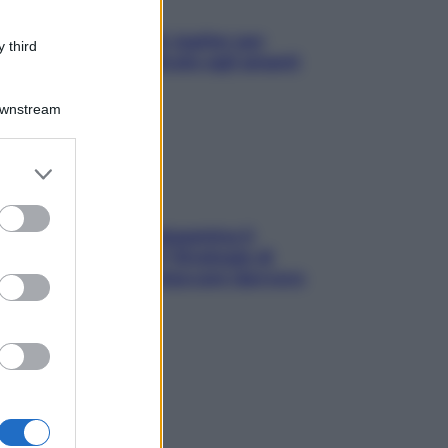
L’oroscopo food di Jupiter per
 third
l’estate 2026 dedicato agli amanti
del cibo
Downstream
er and store
to grant or
ed purposes
La trappola della dopamina ti
segue in spiaggia? Strategie di
digital detox per staccare davvero