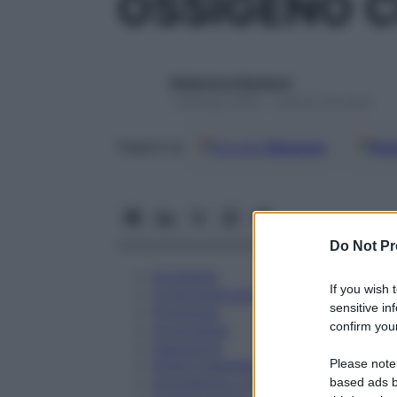
OSSIGENO C
Redazione Starbene
1 Gennaio 2025 – Lettura 18 minuti
Google
Discover
Fon
Seguici su
Do Not Pr
Eccipienti
If you wish 
Controindicazioni
sensitive in
Posologia
confirm your
Avvertenze
Interazioni
Please note
Effetti Indesiderati
Gravidanza e Allattamento
based ads b