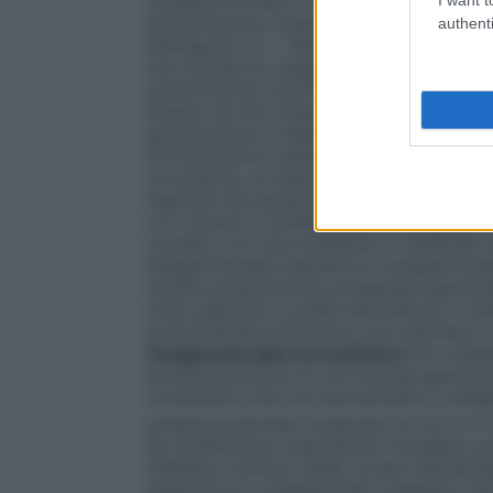
cardiopolmonare in cardiochirurgia ed in al
extracorporea. Esistono numerosi dispositi
authenti
distinguono in: •
Sistemi a basso flusso
E’
una miscela di ossigeno nell’aria inspirata
somministrato tramite un flussometro col
Sistemi ad alto flusso
Sistemi progettati p
garantendone il fabbisogno respiratorio to
concentrazioni stabilite e costanti di oss
circostante, un esempio sono le maschere di
inspirata dal paziente viene arricchita di
con valvola a richiesta
Sistemi progettati
contatto con l’aria ambiente. È destinato
Ossigenoterapia iperbarica
L’ossigenotera
camera pressurizzata progettata apposita
volte superiore a quella atmosferica. L’o
somministrata attraverso una maschera a 
Ossigenoterapia normobarica
Per ossige
somministrazione di una miscela gassosa pi
contenente cioè una percentuale in ossigen
pressione parziale compresa tra (0,21 e 1)
da insufficienza respiratoria, l’ossigeno
mediante cannule nasali, sonde nasofarin
respiratoria o anestetizzati, l’ossigeno de