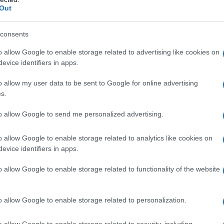
ontroindicazioni assolute. In condizioni iperbariche,
Out
i: • enfisema bolloso • asma evolutivo •
neumotorace • BPCO • polmonite da Pneumocysti
strofobia • gravidanza normoevolvente (primo
consents
oni delle alte vie respiratorie • ipertermia •
 ottico • tumori maligni • acidosi • somministrazione
o allow Google to enable storage related to advertising like cookies on
ubicina, bleomicina, steroidi, disulfiram, e di
evice identifiers in apps.
i, cis–platino, nicotina • infanti prematuri
o allow my user data to be sent to Google for online advertising
s.
to allow Google to send me personalized advertising.
 somministrato attraverso l’aria inalata,
dedicati (quali, per esempio, una cannula nasale o
o allow Google to enable storage related to analytics like cookies on
ziente viene effettuato indipendentemente dalla
evice identifiers in apps.
arecchi dosatori (flussometri). Con questi sistemi,
’aria inspirata, mentre il gas espirato e l’eventuale
o allow Google to enable storage related to functionality of the website
nspiratorio del paziente mescolandosi con l’aria
thing
). In anestesia è spesso utilizzato un sistema
ovamente il gas precedentemente espirato dal
o allow Google to enable storage related to personalization.
 L’ossigeno può anche essere somministrato
sigenatore, con un sistema di by–pass
o allow Google to enable storage related to security, including