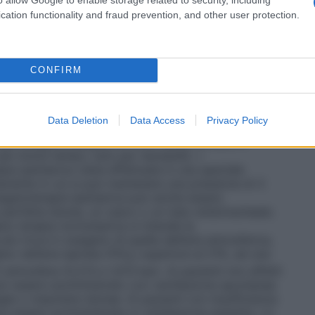
tri casi in cui è richiesta la circolazione
vi destinati alla somministrazione dell’ossigeno, e si
cation functionality and fraud prevention, and other user protection.
 il sistema più semplice per la somministrazione di
, un esempio è il sistema in cui l’ossigeno è
legato ad un catetere nasale o maschera facciale. •
er fornire al paziente una miscela di gas
CONFIRM
tale. Questi sistemi sono progettati per rilasciare
igeno che non vengono influenzate/diluite dall’aria
 Venturi dove, stabilito il flusso di ossigeno, l’aria
Data Deletion
Data Access
Privacy Policy
 quella concentrazione costante di ossigeno. •
Sistemi
 per erogare ossigeno al 100% senza entrare in
 per breve tempo, solo per necessità. •
pia iperbarica viene effettuata in una speciale
mente in cui si può mantenere una pressione di 3
ssigenoterapia iperbarica può anche essere
perfetta tenuta, un casco o un tubo endotracheale.
no terapia normobarica si intende la
ù ricca in ossigeno di quella dell’aria atmosferica,
o nell’aria ispirata (FiO
) superiore al 21%, ad una
2
 atmosfera (0,213 e 1,013 bar). Ai pazienti non affetti
 può essere somministrato con ventilazione spontanea
gee o maschere idonee. Ai pazienti con insufficienza
ve essere somministrato in ventilazione assistita. Le