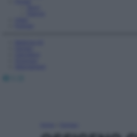
Fitness
Sport
Esercizi
Video
Podcast
Medicina AZ
Farmaci
Calcolatori
Oroscopo
Abbonamenti
Facebook
X
Instagram
Home
»
Farmaci