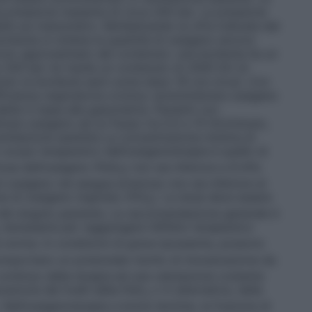
a pressione massima di circa 200 bar. La pressione
bile sul manometro. Moltiplicando la cifra indicata dal
bombola si ottiene la quantità di ossigeno ancora
colo approssimato del contenuto: una bombola ha un
 200 bar ne risulta un contenuto di 2000 litri di
nuto la bombola sarà vuota dopo 16 ore circa).
Con
ficienza respiratoria cronica: somministrare ossigeno
tabile in base alla gasometria. Pazienti con
rare ossigeno ad un flusso tra 0,5 e 15 litri/minuto,
ntilazione assistita
La concentrazione minima di
o scopo terapeutico dell’ossigenoterapia è quello di
iosa dell’ossigeno (PaO
) non sia inferiore a 8 kPa
2
ossigeno nel sangue arterioso non sia inferiore al
e di ossigeno inspirato (FiO
). La dose deve essere
2
i del singolo paziente. La raccomandazione generale è
necessaria per raggiungere l’effetto terapeutico
 norma. In condizioni di grave ipossemia, possono
mportano un potenziale rischio di intossicazione da
continuo della terapia ed una valutazione costante
razione dei livelli della PaO
o in alternativa, della
2
. Nell’ossigenoterapia a breve termine, la frazione di