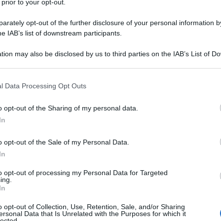
 prior to your opt-out.
rately opt-out of the further disclosure of your personal information by
he IAB’s list of downstream participants.
tion may also be disclosed by us to third parties on the IAB’s List of 
Descrizione tipo ricetta:
OSP – USO
 that may further disclose it to other third parties.
OSPEDALIERO
 that this website/app uses one or more Google services and may gath
l Data Processing Opt Outs
Forma farmaceutica:
GAS
including but not limited to your visit or usage behaviour. You may click 
 to Google and its third-party tags to use your data for below specifi
a acuta e cronica. Trattamento in anestesia, in terapia
o opt-out of the Sharing of my personal data.
ogle consent section.
In
o opt-out of the Sale of my Personal Data.
In
to opt-out of processing my Personal Data for Targeted
ing.
In
o opt-out of Collection, Use, Retention, Sale, and/or Sharing
ersonal Data that Is Unrelated with the Purposes for which it
lected.