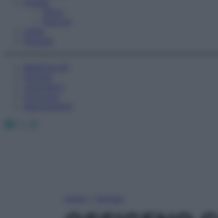
Fitness
Sport
Esercizi
Video
Podcast
Medicina AZ
Farmaci
Calcolatori
Oroscopo
Abbonamenti
Facebook
X
Instagram
Home
»
Farmaci