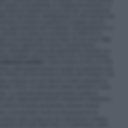
ve essere somministrato in ventilazione assistita. Le
a pressione massima di circa 200 bar. La pressione
bile sul manometro. Moltiplicando la cifra indicata dal
bombola si ottiene la quantità di ossigeno ancora
colo approssimato del contenuto: una bombola ha un
 200 bar ne risulta un contenuto di 2000 litri di
inuto la bombola sarà vuota dopo 16 ore circa)
.
Con
fficienza respiratoria cronica: somministrare
uto, adattabile in base alla gasometria. Pazienti con
rare ossigeno ad un flusso tra 0,5 e 15 litri/minuto,
ntilazione assistita
Il valore minimo di FiO
è il 21%,
2
utico dell’ossigenoterapia è quello di assicurare che
eno (PaO
) non sia inferiore a 8 kPa (60 mmHg) o che
2
gue arterioso non sia inferiore al 90% mediante la
pirato (FiO
). La dose deve essere adattata in base
2
iente. La raccomandazione generale è quella di
io per raggiungere l’effetto terapeutico desiderato,
condizioni di grave ipossiemia, possono essere
o un potenziale rischio di intossicazione da
ontinuo della terapia ed una valutazione costante
razione dei livelli della PaO
o in alternativa, della
2