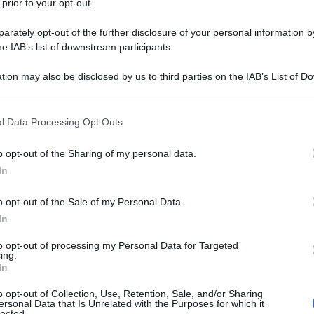
 prior to your opt-out.
rately opt-out of the further disclosure of your personal information by
he IAB’s list of downstream participants.
tion may also be disclosed by us to third parties on the IAB’s List of 
Descrizione tipo ricetta:
RR – RIPETIBILE
 that may further disclose it to other third parties.
10V IN 6MESI
 that this website/app uses one or more Google services and may gath
l Data Processing Opt Outs
Forma farmaceutica:
GAS
including but not limited to your visit or usage behaviour. You may click 
 to Google and its third-party tags to use your data for below specifi
a acuta e cronica. Trattamento in anestesia, in terapia
o opt-out of the Sharing of my personal data.
ogle consent section.
In
o opt-out of the Sale of my Personal Data.
In
to opt-out of processing my Personal Data for Targeted
ing.
In
o opt-out of Collection, Use, Retention, Sale, and/or Sharing
ersonal Data that Is Unrelated with the Purposes for which it
lected.