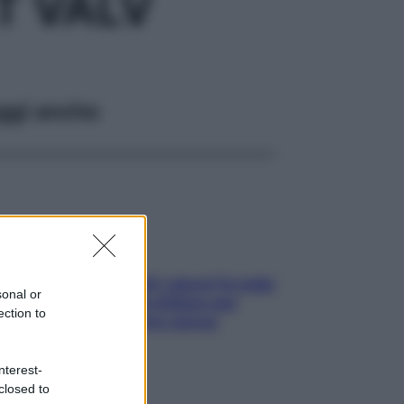
T VALV
ggi anche
Doccia, lavarsi tutti i giorni fa male
sonal or
alla pelle? I miti da sfatare per
ection to
proteggerla davvero senza
stressarla
nterest-
closed to