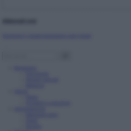
Abbonati ora!
Starbene ti regala benessere ogni mese!
Benessere
Psicologia
Rimedi naturali
Bellezza
Salute
News
Problemi e soluzioni
Alimentazione
Mangiare sano
Diete
Ricette