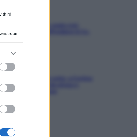
 third
Aria condizionata: usala così,
senza rischiare raffreddore & Co.
Downstream
er and store
to grant or
ed purposes
Mindfulness tra le vette: a Cortina
due giorni lontani da stress e
ansia da smartphone