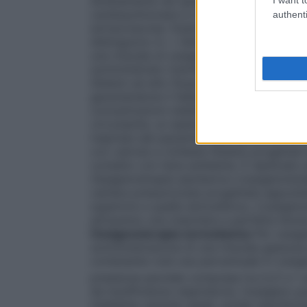
direttamente nel sangue attraverso un os
cardiopolmonare in cardiochirurgia ed in al
authenti
extracorporea. Esistono numerosi dispositi
distinguono in: •
Sistemi a basso flusso
È 
una miscela di ossigeno nell’aria inspirata
somministrato tramite un flussometro col
Sistemi ad alto flusso
Sistemi progettati p
garantendone il fabbisogno respiratorio to
concentrazioni stabilite e costanti di oss
circostante; un esempio sono le maschere di
inspirata dal paziente viene arricchita di
con valvola a richiesta
Sistemi progettati
contatto con l’aria ambiente. È destinato
Ossigenoterapia iperbarica
L’ossigenotera
camera pressurizzata progettata apposita
superiore a quella atmosferica. L’ossigen
attraverso una maschera a perfetta tenut
Ossigenoterapia normobarica
Per ossige
somministrazione di una miscela gassosa pi
contenente cioè una percentuale in ossigen
pressione parziale compresa tra 0,21 e 1 a
da insufficienza respiratoria, l’ossigeno
mediante cannule nasali, sonde nasofarin