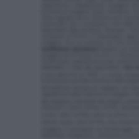
respiratoria o anestetizzati, l’ossigeno de
bombole di ossigeno hanno all’interno un
viene regolata da un riduttore ed è rileva
manometro per il contenuto in litri della 
disponibile nella bombola.
(Esempio: Cal
contenuto di 10 litri e il manometro segna
ossigeno. Con un consumo di 2 litri al m
ventilazione spontanea
Pazienti con insu
ossigeno ad un flusso tra 0,5 e 2 litri/min
insufficienza respiratoria acuta: somminist
adattabile in base alla gasometria.
Con ve
e può salire fino al 100%. Lo scopo terape
la pressione parziale arteriosa dell’ossig
l’emoglobina saturata di ossigeno nel san
regolazione della frazione di ossigeno ins
alle esigenze individuali del singolo paz
utilizzare il valore minimo di FiO
necessar
2
ovvero valori di PaO
entro la norma. In 
2
indicati anche valori di FiO
che comportan
2
ossigeno. È necessario un monitoraggio c
dell’effetto terapeutico, attraverso la misu