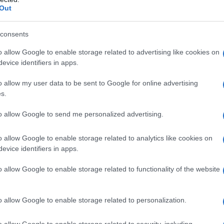
o controindicazioni assolute. Ossigenoterapia
Out
olutiva • pneumotorace, anamnesi pregressa di
ica ostruttiva (BPCO) • polmonite da Pneumocystis
strofobia • gravidanza normoevolvente (primo
consents
oni delle alte vie respiratorie • ipertermia •
 ottico • tumori maligni • acidosi • somministrazione
o allow Google to enable storage related to advertising like cookies on
rubicina, adriamicina, bleomicina, daunorubicina,
evice identifiers in apps.
nze quali alcool, idrocarburi aromatici, nicotina •
o allow my user data to be sent to Google for online advertising
s.
to allow Google to send me personalized advertising.
 somministrato attraverso l’aria inalata,
o allow Google to enable storage related to analytics like cookies on
dedicati (quali, per esempio, una cannula nasale o
evice identifiers in apps.
ziente viene effettuato, indipendentemente dalla
parecchi dosatori (flussometri). Con questi sistemi,
o allow Google to enable storage related to functionality of the website
’aria inspirata, mentre il gas espirato e l’eventuale
nspiratorio del paziente mescolandosi con l’aria
thing
). In anestesia è spesso utilizzato un sistema
o allow Google to enable storage related to personalization.
ovamente il gas precedentemente espirato dal
 L’ossigeno può anche essere somministrato
o allow Google to enable storage related to security, including