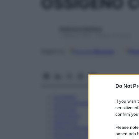
OSSIGENO C
Redazione Starbene
1 Gennaio 2025 – Lettura 24 minuti
Google
Discover
Fon
Seguici su
Do Not Pr
Eccipienti
If you wish 
Controindicazioni
sensitive in
Posologia
confirm your
Avvertenze
Interazioni
Please note
Effetti Indesiderati
Gravidanza e Allattamento
based ads b