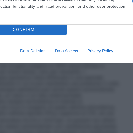
sigenatore, con un sistema di by-pass
tri casi in cui è richiesta la circolazione
cation functionality and fraud prevention, and other user protection.
vi destinati alla somministrazione dell’ossigeno, e si
il sistema più semplice per la somministrazione di
; un esempio è il sistema in cui l’ossigeno è
legato ad un cannula nasale o maschera facciale. •
CONFIRM
er fornire al paziente una miscela di gas
tale. Questi sistemi sono progettati per rilasciare
igeno che non vengono influenzate/diluite dall’aria
Data Deletion
Data Access
Privacy Policy
 Venturi dove, stabilito il flusso di ossigeno, l’aria
 quella concentrazione costante di ossigeno. •
Sistemi
 per erogare ossigeno al 100% senza entrare in
 per breve tempo, solo per necessità. •
pia iperbarica viene effettuata in una speciale
mente in cui si può mantenere una pressione 3 volte
oterapia iperbarica può anche essere somministrata
a, un casco o un tubo endotracheale.
no terapia normobarica si intende la
ù ricca in ossigeno di quella dell’aria atmosferica,
o nell’aria ispirata (FiO
) superiore al 21%, ad una
2
tmosfera (0,213 e 1,013 bar). Ai pazienti non affetti
 può essere somministrato con ventilazione spontanea
gee o maschere idonee. Ai pazienti con insufficienza