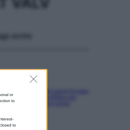
T VALV
ggi anche
Doccia, lavarsi tutti i giorni fa male
sonal or
alla pelle? I miti da sfatare per
ection to
proteggerla davvero senza
stressarla
nterest-
closed to