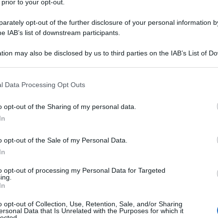
 prior to your opt-out.
rately opt-out of the further disclosure of your personal information by
he IAB’s list of downstream participants.
tion may also be disclosed by us to third parties on the IAB’s List of 
Descrizione tipo ricetta:
RR – RIPETIBILE
 that may further disclose it to other third parties.
10V IN 6MESI
 that this website/app uses one or more Google services and may gath
l Data Processing Opt Outs
Forma farmaceutica:
GAS
including but not limited to your visit or usage behaviour. You may click 
 to Google and its third-party tags to use your data for below specifi
a acuta e cronica. Trattamento in anestesia, in terapia
o opt-out of the Sharing of my personal data.
ogle consent section.
In
o opt-out of the Sale of my Personal Data.
In
to opt-out of processing my Personal Data for Targeted
ing.
In
o opt-out of Collection, Use, Retention, Sale, and/or Sharing
ersonal Data that Is Unrelated with the Purposes for which it
lected.