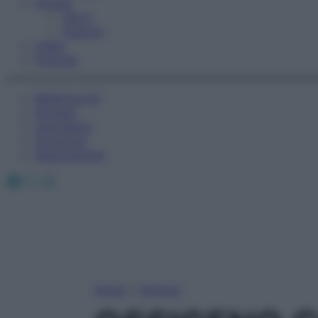
Fitness
Sport
Esercizi
Video
Podcast
Medicina AZ
Farmaci
Calcolatori
Oroscopo
Abbonamenti
Facebook
X
Instagram
Home
»
Farmaci