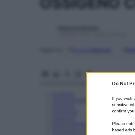
OSSIGENO C
Redazione Starbene
1 Gennaio 2025 – Lettura 18 minuti
Google
Discover
Fon
Seguici su
Do Not Pr
Eccipienti
If you wish 
Controindicazioni
sensitive in
Posologia
confirm your
Avvertenze
Interazioni
Please note
Effetti Indesiderati
Gravidanza e Allattamento
based ads b