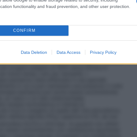
sigenatore, con un sistema di by–pass
tri casi in cui è richiesta la circolazione
cation functionality and fraud prevention, and other user protection.
vi destinati alla somministrazione dell’ossigeno, e si
 il sistema più semplice per la somministrazione di
, un esempio è il sistema in cui l’ossigeno è
legato ad un catetere nasale o maschera facciale. •
CONFIRM
er fornire al paziente una miscela di gas
tale. Questi sistemi sono progettati per rilasciare
igeno che non vengono influenzate/diluite dall’aria
Data Deletion
Data Access
Privacy Policy
 Venturi dove, stabilito il flusso di ossigeno, l’aria
 quella concentrazione costante di ossigeno. •
Sistemi
 per erogare ossigeno al 100% senza entrare in
 per breve tempo, solo per necessità. •
pia iperbarica viene effettuata in una speciale
mente in cui si può mantenere una pressione 3 volte
oterapia iperbarica può anche essere somministrata
a, un casco o un tubo endotracheale.
no terapia normobarica si intende la
ù ricca in ossigeno di quella dell’ aria atmosferica,
o nell’aria ispirata (FiO
) superiore al 21%, ad una
2
tmosfera (0,213 e 1,013 bar). Ai pazienti non affetti
 può essere somministrato con ventilazione spontanea
gee o maschere idonee. Ai pazienti con insufficienza