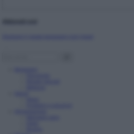
Abbonati ora!
Starbene ti regala benessere ogni mese!
Benessere
Psicologia
Rimedi naturali
Bellezza
Salute
News
Problemi e soluzioni
Alimentazione
Mangiare sano
Diete
Ricette