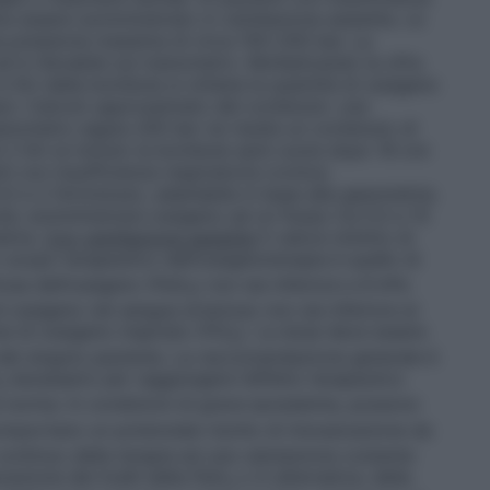
ve essere somministrato in ventilazione assistita. Le
a pressione massima di circa 150–200 bar. La
d è rilevabile sul manometro. Moltiplicando la cifra
 litri della bombola si ottiene la quantità di ossigeno
io: Calcolo approssimato del contenuto: una
manometro segna 200 bar ne risulta un contenuto di
 2 litri al minuto la bombola sarà vuota dopo 16 ore
ti con insufficienza respiratoria cronica:
5 e 2 litri/minuto, adattabile in base alla gasometria.
uta: somministrare ossigeno ad un flusso tra 0,5 e 15
etria.
Con ventilazione assistita
Il valore minimo di
o scopo terapeutico dell’ossigenoterapia è quello di
iosa dell’ossigeno (PaO
) non sia inferiore a 8 kPa
2
ossigeno nel sangue arterioso non sia inferiore al
e di ossigeno inspirato (FiO
). La dose deve essere
2
i del singolo paziente. La raccomandazione generale è
necessario per raggiungere l’effetto terapeutico
2
 norma. In condizioni di grave ipossiemia, possono
mportano un potenziale rischio di intossicazione da
continuo della terapia ed una valutazione costante
razione dei livelli della PaO
o in alternativa, della
2