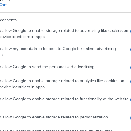
ontroindicazioni assolute. In condizioni iperbariche,
Out
i: • enfisema bolloso • asma evolutiva •
neumotorace • BPCO • polmonite da Pneumocystis
strofobia • gravidanza normoevolvente (primo
consents
oni delle alte vie respiratorie • ipertermia •
 ottico • tumori maligni • acidosi • somministrazione
o allow Google to enable storage related to advertising like cookies on
rubicina, adriamicina, bleomicina, daunorubicina,
evice identifiers in apps.
cool, idrocarburi aromatici, cis–platino, nicotina •
o allow my user data to be sent to Google for online advertising
s.
to allow Google to send me personalized advertising.
 somministrato attraverso l’aria inalata,
o allow Google to enable storage related to analytics like cookies on
dedicati (quali, per esempio, una cannula nasale o
evice identifiers in apps.
ziente viene effettuato indipendentemente dalla
arecchi dosatori (flussometri). Con questi sistemi,
o allow Google to enable storage related to functionality of the website
’aria inspirata, mentre il gas espirato e l’eventuale
nspiratorio del paziente mescolandosi con l’aria
thing
). In anestesia è spesso utilizzato un sistema
o allow Google to enable storage related to personalization.
ovamente il gas precedentemente espirato dal
 L’ossigeno può anche essere somministrato
o allow Google to enable storage related to security, including