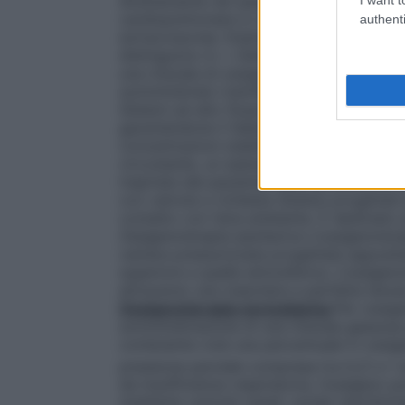
direttamente nel sangue attraverso un os
cardiopolmonare in cardiochirurgia ed in al
authenti
extracorporea. Esistono numerosi dispositi
distinguono in: •
Sistemi a basso flusso
E’
una miscela di ossigeno nell’aria inspirata
somministrato tramite un flussometro col
Sistemi ad alto flusso
Sistemi progettati p
garantendone il fabbisogno respiratorio to
concentrazioni stabilite e costanti di oss
circostante, un esempio sono le maschere di
inspirata dal paziente viene arricchita di
con valvola a richiesta
Sistemi progettati
contatto con l’aria ambiente. È destinato
Ossigenoterapia iperbarica
L’ossigenotera
camera pressurizzata progettata apposita
superiore a quella atmosferica. L’ossigen
attraverso una maschera a perfetta tenut
Ossigenoterapia normobarica
Per ossige
somministrazione di una miscela gassosa pi
contenente cioè una percentuale in ossigen
pressione parziale compresa tra 0,21 e 1 a
da insufficienza respiratoria, l’ossigeno
mediante cannule nasali, sonde nasofarin