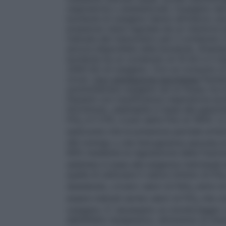
respiratoria o anestetizzati, l’ossigeno de
bombole di ossigeno hanno all’interno un
pressione viene regolata da un riduttore e
indicata dal manometro per il contenuto in
ancora disponibile nella bombola.
(Esemp
bombola ha un contenuto di 10 litri e il 
2000 litri di ossigeno. Con un consumo di
circa).
Con ventilazione spontanea
Pazien
somministrare ossigeno ad un flusso tra 0,
Pazienti con insufficienza respiratoria ac
litri/minuto, adattabile in base alla gasom
FiO
è il 21%, e può salire fino al 100%. L
2
assicurare che la pressione parziale arter
(60 mmHg) o che l’emoglobina saturata di 
90% mediante la regolazione della frazion
adattata in base alle esigenze individual
quella di utilizzare il valore minimo di FiO
desiderato, ovvero valori di PaO
entro la
2
essere indicati anche valori di FiO
che co
2
ossigeno. E’ necessario un monitoraggio 
dell’effetto terapeutico, attraverso la misu