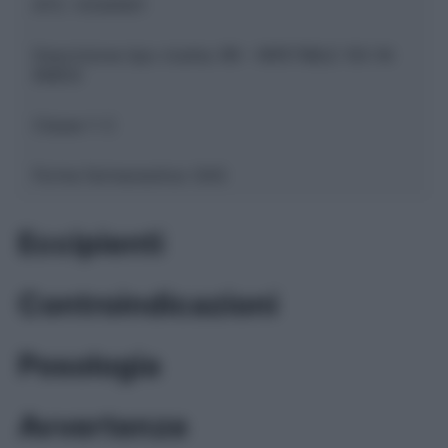
ATC:
V03AN01
Descrizione tipo ricetta:
RR – RIPETIBILE 10V IN
6MESI
Classe 1:
C
Forma farmaceutica:
GAS
Eccipienti
Controindicazioni
Posologia
Avvertenze