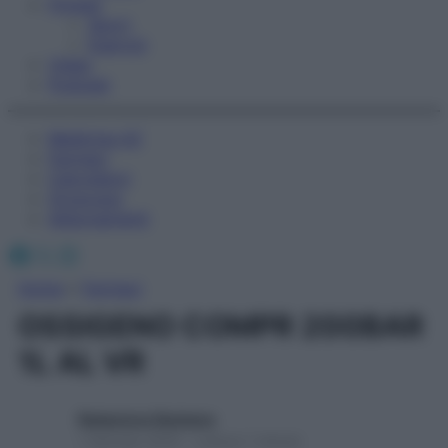
Fitness
Sport
Esercizi
Video
Podcast
Medicina AZ
Farmaci
Calcolatori
Oroscopo
Abbonamenti
Facebook
X
Instagram
Home
»
Farmaci
OSSIGENO COMPR 200BAR
1L AL VR
Redazione Starbene
1 Gennaio 2025 – Lettura 1 minuto