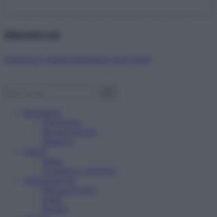
Abbonati ora!
Starbene ti regala benessere ogni mese!
Benessere
Psicologia
Rimedi naturali
Bellezza
Salute
News
Problemi e soluzioni
Alimentazione
Mangiare sano
Diete
Ricette