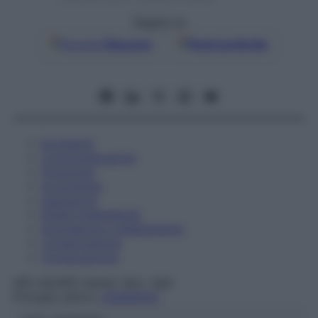
Seguici su
Google
Discover
Fonti preferite
Eccipienti
Controindicazioni
Posologia
Avvertenze
Interazioni
Effetti Indesiderati
Gravidanza e Allattamento
Conservazione
Composizione
AIR LIQUIDE Sanita' Serv. SpA
Principio attivo:
OSSIGENO