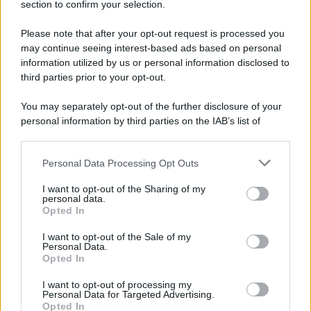
section to confirm your selection.
Please note that after your opt-out request is processed you
may continue seeing interest-based ads based on personal
information utilized by us or personal information disclosed to
third parties prior to your opt-out.
You may separately opt-out of the further disclosure of your
personal information by third parties on the IAB’s list of
downstream participants.
Personal Data Processing Opt Outs
This information may also be disclosed by us to third parties
on the IAB’s List of Downstream Participants that may further
I want to opt-out of the Sharing of my
disclose it to other third parties.
personal data.
Opted In
Please note that this website/app uses one or more Google
services and may gather and store information including but
I want to opt-out of the Sale of my
Personal Data.
not limited to your visit or usage behaviour. You may click to
Opted In
grant or deny consent to Google and its third-party tags to
use your data for below specified purposes in below Google
I want to opt-out of processing my
consent section.
Personal Data for Targeted Advertising.
Opted In