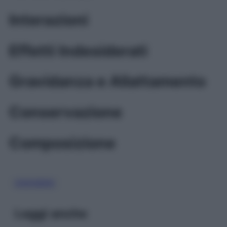
Interazioni
Effetti Indesiderati
Gravidanza e Allattamento
Conservazione
Composizione
OSSIGENO
Leggi anche