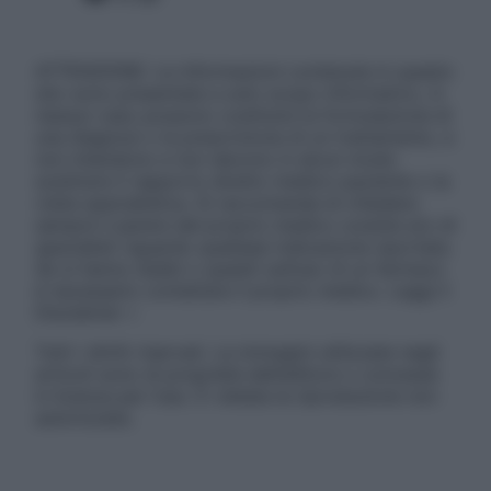
ATTENZIONE: Le informazioni contenute in questo
sito sono presentate a solo scopo informativo, in
nessun caso possono costituire la formulazione di
una diagnosi o la prescrizione di un trattamento, e
non intendono e non devono in alcun modo
sostituire il rapporto diretto medico-paziente o la
visita specialistica. Si raccomanda di chiedere
sempre il parere del proprio medico curante e/o di
specialisti riguardo qualsiasi indicazione riportata.
Se si hanno dubbi o quesiti sull’uso di un farmaco
è necessario contattare il proprio medico. Leggi il
Disclaimer »
Tutti i diritti riservati. Le immagini utilizzate negli
articoli sono di proprietà dell’editore o concesse
in licenza per l’uso. È vietata la riproduzione non
autorizzata.