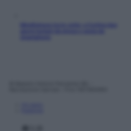
Mindfulness tra le vette: a Cortina due
giorni lontani da stress e ansia da
smartphone
© Belpietro Edizioni Periodiche SRL –
Riproduzione riservata – P.Iva 13673600964
Chi siamo
Pubblicità
Facebook
X
Instagram