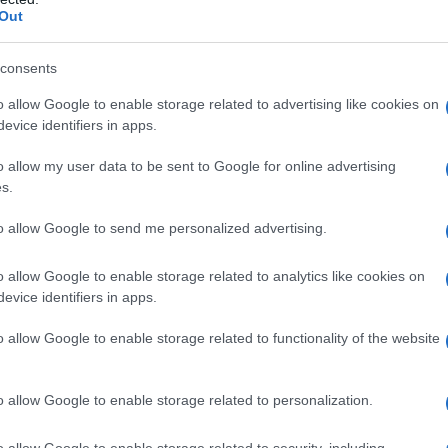
ne della crescita associato a deficit ormonali multipli
Out
isaria nota, che presentano la carenza di almeno un
lattina. Questi pazienti devono effettuare un test
consents
nosi o per l’esclusione del deficit dell’ormone della
nti con deficit dell’ormone della crescita durante
o allow Google to enable storage related to advertising like cookies on
 acquisite o idiopatiche. Nei pazienti con GHD a
evice identifiers in apps.
crezione dell’ormone della crescita deve essere
viluppo in altezza. Nei pazienti con alta probabilità
o allow my user data to be sent to Google for online advertising
 di cause congenite o di una patologia o lesione
s.
tore di crescita insulino–simile I (IGF–I) in assenza di
per almeno 4 settimane deve essere considerato una
to allow Google to send me personalized advertising.
gli altri pazienti devono essere effettuati dosaggi
rmone della crescita.
o allow Google to enable storage related to analytics like cookies on
evice identifiers in apps.
o allow Google to enable storage related to functionality of the website
fosfato monobasico diidrato; sodio cloruro;
oni iniettabili.
o allow Google to enable storage related to personalization.
o allow Google to enable storage related to security, including