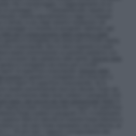
a). Per il monitoraggio, il raggiungimento di un
 un punteggio T > –1 (standardizzato rispetto al
isurato tramite assorbimetria a raggi X a doppia
e l’etnia), è uno degli obiettivi terapeutici nel
 sul dosaggio si rimanda al paragrafo dedicato agli
Willi per il miglioramento della crescita e della
n genere è consigliata una dose pari a 0,035 mg/kg
rficie corporea/die. Non si deve superare la dose
deve essere somministrato ai pazienti pediatrici con
no e prossimi alla saldatura delle epifisi.
Disturbi della
genere è consigliata una dose pari a 0,045 –
mg/m² di superficie corporea/die.
Disturbi della
le cronica
In genere è consigliata una dose pari a
 (1,4 mg/m² di superficie corporea/die). Se la
ono essere somministrate dosi più elevate. Dopo sei
 una correzione della dose (vedere il paragrafo 4.4).
nti bassi, nati piccoli per l’età gestazionale (SGA)
In
35 mg/kg di peso corporeo/die (1 mg/m² di superficie
ltezza finale (vedere il paragrafo 5.1). Il trattamento
qualora l’SDS di velocità di crescita fosse inferiore a
 cm/anno e, nel caso fosse necessaria una conferma, se
e) o > 16 anni (per i ragazzi) corrispondente alla