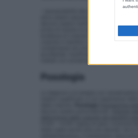
authenti
– Ipersensibilità alla somatropina o ad un
deve essere assunta in presenza di una neo
devono essere inattive e comunque il trat
prima di iniziare la terapia con GH. Il tra
evidenza di crescita tumorale. – La somat
crescita in bambini con la saldatura delle 
complicanze da chirurgia a cuore aperto,
accidentali, insufficienza respiratoria acu
trattati con somatropina (per i pazienti in
Posologia
La diagnosi e la terapia con somatropina 
medico qualificato e con esperienza nella 
della crescita.
Posologia
Popolazione ped
devono essere personalizzati.
Disturbi de
dell’ormone della crescita nei pazienti ped
0,025 – 0,035 mg/kg di peso corporeo/die
state usate anche dosi più elevate. Se la 
nell’adolescenza, il trattamento deve pr