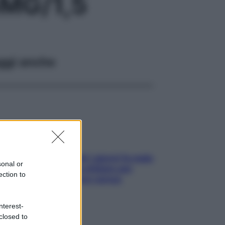
MG/1,5
ggi anche
Doccia, lavarsi tutti i giorni fa male
sonal or
alla pelle? I miti da sfatare per
ection to
proteggerla davvero senza
stressarla
nterest-
closed to