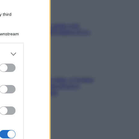
 third
Aria condizionata: usala così,
senza rischiare raffreddore & Co.
Downstream
er and store
to grant or
ed purposes
Mindfulness tra le vette: a Cortina
due giorni lontani da stress e
ansia da smartphone