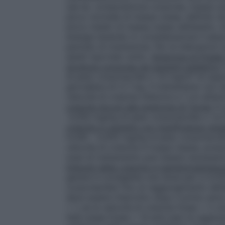
(ad es. composizione corporea, massa osse
picco normale di massa ossea, definito da
picco medio di massa ossea nell’adulto, m
energia tenendo in considerazione il sesso 
periodo di transizione. Per le indicazioni
adulti riportato sotto.
Sindrome di Prader–
struttura corporea nei pazienti pediatrici
I
di peso corporeo/die o 1,0 mg/m² di supe
giornaliera di 2,7 mg. Il trattamento non 
velocità di crescita inferiore a 1 cm all’an
crescita dovuti alla sindrome di Turner
In 
0,050 mg/kg di peso corporeo/die o 1,4 
crescita in pazienti con insufficienza rena
0,045 – 0,050 mg/kg di peso corporeo/die
velocità di crescita è troppo bassa, poss
mesi di trattamento può essere necessaria
Disturbi della crescita in bambini/adolesce
genere è consigliata una dose pari a 0,0
corporea/die) fino al raggiungimento dell’a
deve essere interrotto dopo il primo anno 
+ 1, se la velocità di crescita fosse < 2
l’età ossea fosse > 14 anni (per le ragazz