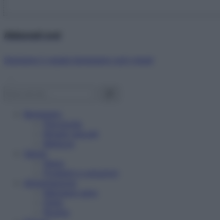
Abbonati ora!
Starbene ti regala benessere ogni mese!
Benessere
Psicologia
Rimedi naturali
Bellezza
Salute
News
Problemi e soluzioni
Alimentazione
Mangiare sano
Diete
Ricette