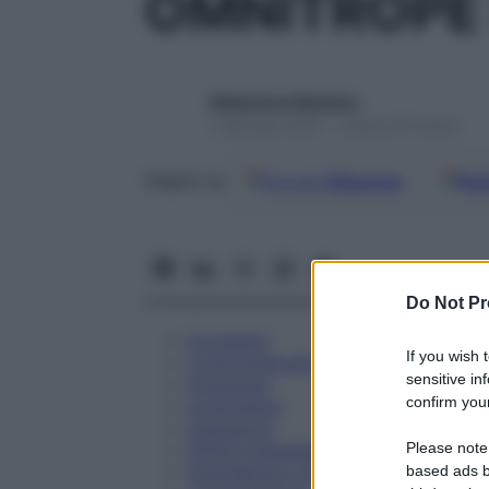
OMNITROPE 
Redazione Starbene
1 Gennaio 2025 – Lettura 20 minuti
Google
Discover
Fon
Seguici su
Do Not Pr
Eccipienti
If you wish 
Controindicazioni
sensitive in
Posologia
confirm your
Avvertenze
Interazioni
Please note
Effetti Indesiderati
Gravidanza e Allattamento
based ads b