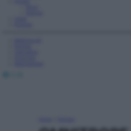
Fitness
Sport
Esercizi
Video
Podcast
Medicina AZ
Farmaci
Calcolatori
Oroscopo
Abbonamenti
Facebook
X
Instagram
Home
»
Farmaci