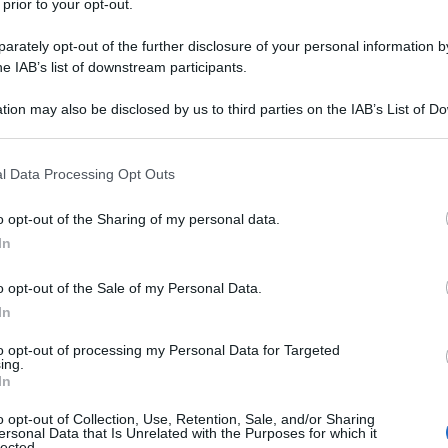
 prior to your opt-out.
rately opt-out of the further disclosure of your personal information by
he IAB’s list of downstream participants.
tion may also be disclosed by us to third parties on the IAB’s List of 
Descrizione tipo ricetta:
RRL – LIMITATIVA
 that may further disclose it to other third parties.
RIPETIBILE
 that this website/app uses one or more Google services and may gath
l Data Processing Opt Outs
Forma farmaceutica:
SOLUZIONE
including but not limited to your visit or usage behaviour. You may click 
INIETTABILE
 to Google and its third-party tags to use your data for below specifi
o opt-out of the Sharing of my personal data.
ogle consent section.
 della crescita da insufficiente secrezione dell’ormone
In
y
, GHD). – Disturbi della crescita associati alla
ta associati ad insufficienza renale cronica. – Disturbi
o opt-out of the Sale of my Personal Data.
tandard (SDS) dell’altezza attuale < –2,5 e SDS
In
dei genitori < –1) in bambini/adolescenti di bassa
e (SGA) con peso e/o lunghezza alla nascita inferiore a
to opt-out of processing my Personal Data for Targeted
ano presentato una ripresa della crescita (velocità di
ing.
ei primi 4 anni o successivamente. – Sindrome di
In
lla crescita e della struttura corporea. La diagnosi di
 analisi genetiche appropriate. Adulti – Terapia
o opt-out of Collection, Use, Retention, Sale, and/or Sharing
ersonal Data that Is Unrelated with the Purposes for which it
ell’ormone della crescita. –
Esordio in età adulta:
lected.