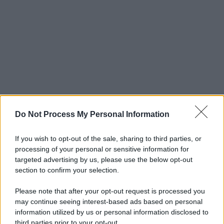
Do Not Process My Personal Information
If you wish to opt-out of the sale, sharing to third parties, or
processing of your personal or sensitive information for
targeted advertising by us, please use the below opt-out
section to confirm your selection.
Please note that after your opt-out request is processed you
may continue seeing interest-based ads based on personal
information utilized by us or personal information disclosed to
third parties prior to your opt-out.