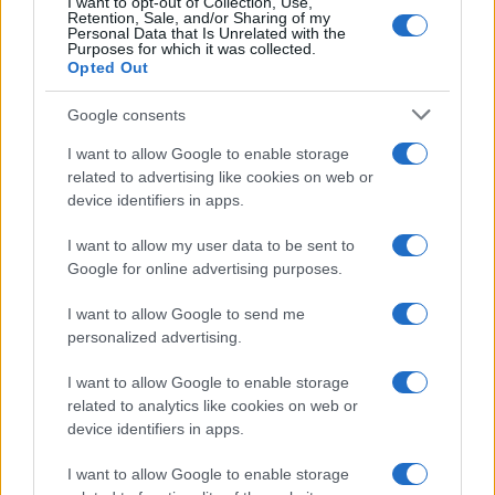
I want to opt-out of Collection, Use,
Retention, Sale, and/or Sharing of my
Personal Data that Is Unrelated with the
Purposes for which it was collected.
Opted Out
Google consents
I want to allow Google to enable storage
related to advertising like cookies on web or
device identifiers in apps.
I want to allow my user data to be sent to
Google for online advertising purposes.
I want to allow Google to send me
personalized advertising.
I want to allow Google to enable storage
related to analytics like cookies on web or
device identifiers in apps.
I want to allow Google to enable storage